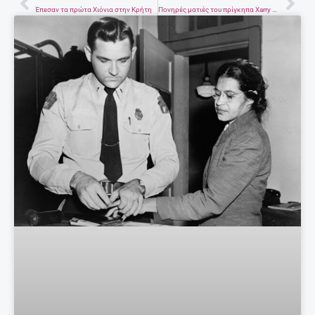
Prev
Nex
Έπεσαν τα πρώτα Χιόνια στην Κρήτη
Πονηρές ματιές του πρίγκηπα Xarry με τη Rihanna