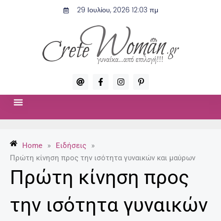
Μετάβαση
29 Ιουλίου, 2026 12:03 πμ
στο
περιεχόμενο
A
F
I
P
t
a
n
i
c
s
n
e
t
t
b
a
e
o
g
r
ΣΧΈΣΕΙΣ & ΣΕΞ
ΜΌΔΑ-ΟΜΟΡΦΙΆ
o
r
e
k
a
s
-
m
t
Home
»
Ειδήσεις
»
f
-
p
Πρώτη κίνηση προς την ισότητα γυναικών και μαύρων
Πρώτη κίνηση προς
την ισότητα γυναικών