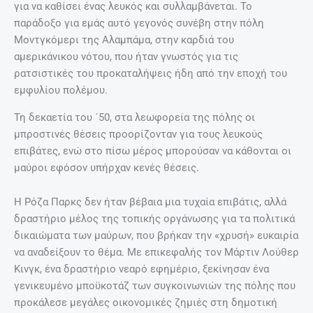
για να καθίσει ένας λευκός και συλλαμβάνεται. Το
παράδοξο για εμάς αυτό γεγονός συνέβη στην πόλη
Μοντγκόμερι της Αλαμπάμα, στην καρδιά του
αμερικάνικου νότου, που ήταν γνωστός για τις
ρατσιστικές του προκαταλήψεις ήδη από την εποχή του
εμφυλίου πολέμου.
Τη δεκαετία του ´50, στα λεωφορεία της πόλης οι
μπροστινές θέσεις προορίζονταν για τους λευκούς
επιβάτες, ενώ στο πίσω μέρος μπορούσαν να κάθονται οι
μαύροι εφόσον υπήρχαν κενές θέσεις.
Η Ρόζα Παρκς δεν ήταν βέβαια μια τυχαία επιβάτις, αλλά
δραστήριο μέλος της τοπικής οργάνωσης για τα πολιτικά
δικαιώματα των μαύρων, που βρήκαν την «χρυσή» ευκαιρία
να αναδείξουν το θέμα. Με επικεφαλής τον Μάρτιν Λούθερ
Κινγκ, ένα δραστήριο νεαρό εφημέριο, ξεκίνησαν ένα
γενικευμένο μποϋκοτάζ των συγκοινωνιών της πόλης που
προκάλεσε μεγάλες οικονομικές ζημιές στη δημοτική