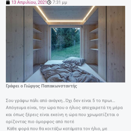
13 Απριλίου, 2021
7:31 μμ
Γράφει ο Γιώργος Παπακωνσταντής
Σου γράφω πάλι από ανάγκη…Όχι δεν είναι 5 το πρωι…
Απόγευμα είναι, την ώρα που ο ήλιος αποχαιρετά τη μέρα
και όπως ξέρεις είναι εκείνη η ώρα που χρωματίζεται ο
ορίζοντας πιο όμορφος από ποτέ
Κάθε φορά που θα κοιτάξω κατάματα τον ήλιο, με