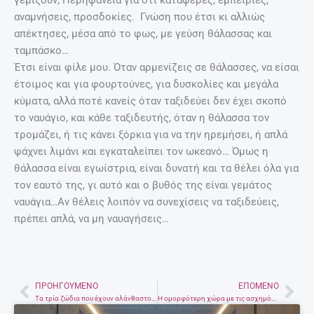
αναμνήσεις, προσδοκίες. Γνώση που έτσι κι αλλιώς
απέκτησες, μέσα από το φως, με γεύση θάλασσας και
ταμπάσκο…
Έτσι είναι φίλε μου. Όταν αρμενίζεις σε θάλασσες, να είσαι
έτοιμος και για φουρτούνες, για δυσκολίες και μεγάλα
κύματα, αλλά ποτέ κανείς όταν ταξιδεύει δεν έχει σκοπό
το ναυάγιο, και κάθε ταξιδευτής, όταν η θάλασσα τον
τρομάζει, ή τις κάνει ξόρκια για να την ηρεμήσει, ή απλά
ψάχνει λιμάνι και εγκαταλείπει τον ωκεανό… Όμως η
θάλασσα είναι εγωίστρια, είναι δυνατή και τα θέλει όλα για
τον εαυτό της, γι αυτό και ο βυθός της είναι γεμάτος
ναυάγια…Αν θέλεις λοιπόν να συνεχίσεις να ταξιδεύεις,
πρέπει απλά, να μη ναυαγήσεις…
ΠΡΟΗΓΟΎΜΕΝΟ
ΕΠΌΜΕΝΟ
Prev
Nex
Τα τρία ζώδια που έχουν αλάνθαστο ένστικτο
Η ομορφότερη χώρα με τις ασχημότερες πληγές! Του Γιώργου Παπακωνσταντή