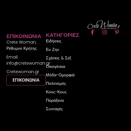
F
I
P
ΚΑΤΗΓΟΡΊΕΣ
ΕΠΙΚΟΙΝΩΝΊΑ
a
n
i
Ειδήσεις
c
s
n
Crete Woman,
e
t
t
Ρέθυμνο Κρήτης
Ευ Ζην
b
a
e
Email:
o
g
r
Σχέσεις & Σεξ
o
r
e
info@cretewoman.gr
Οικογένεια
k
a
s
Cretewoman.gr
-
m
t
Μόδα-Ομορφιά
f
-
ΕΠΙΚΟΙΝΩΝΙΑ
Πολιτισμός
p
Κους-Κους
Παράξενα
Συνταγές