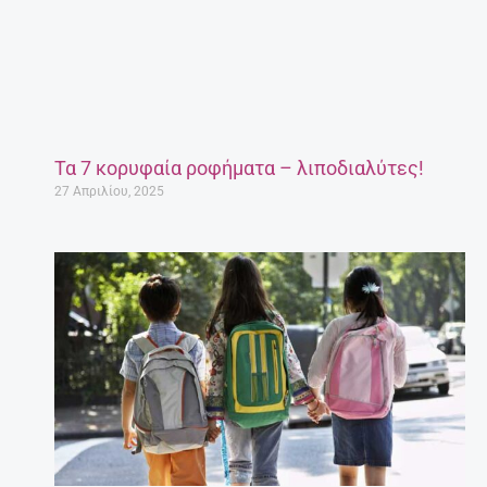
Τα 7 κορυφαία ροφήματα – λιποδιαλύτες!
27 Απριλίου, 2025