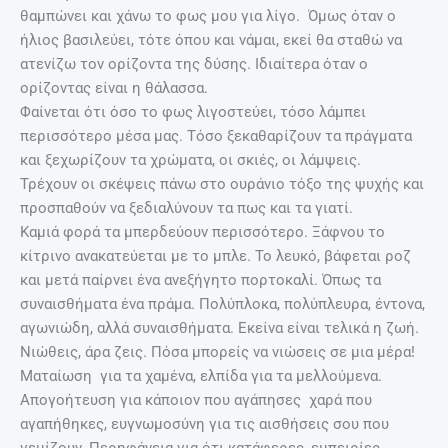
θαμπώνει και χάνω το φως μου για λίγο. Όμως όταν ο
ήλιος βασιλεύει, τότε όπου και νάμαι, εκεί θα σταθώ να
ατενίζω τον ορίζοντα της δύσης. Ιδιαίτερα όταν ο
ορίζοντας είναι η θάλασσα.
Φαίνεται ότι όσο το φως λιγοστεύει, τόσο λάμπει
περισσότερο μέσα μας. Τόσο ξεκαθαρίζουν τα πράγματα
και ξεχωρίζουν τα χρώματα, οι σκιές, οι λάμψεις.
Τρέχουν οι σκέψεις πάνω στο ουράνιο τόξο της ψυχής και
προσπαθούν να ξεδιαλύνουν τα πως και τα γιατί.
Καμιά φορά τα μπερδεύουν περισσότερο. Ξάφνου το
κίτρινο ανακατεύεται με το μπλε. Το λευκό, βάφεται ροζ
και μετά παίρνει ένα ανεξήγητο πορτοκαλί. Όπως τα
συναισθήματα ένα πράμα. Πολύπλοκα, πολύπλευρα, έντονα,
αγωνιώδη, αλλά συναισθήματα. Εκείνα είναι τελικά η ζωή.
Νιώθεις, άρα ζεις. Πόσα μπορείς να νιώσεις σε μια μέρα!
Ματαίωση για τα χαμένα, ελπίδα για τα μελλούμενα.
Απογοήτευση για κάποιον που αγάπησες χαρά που
αγαπήθηκες, ευγνωμοσύνη για τις αισθήσεις σου που
γεμίζουν, Περηφάνεια για ότι κατάφερες, εμπειρίες,