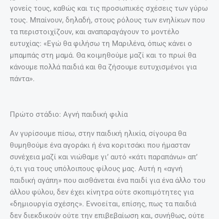
γονείς τους, καθώς και τις προσωπικές σχέσεις των γύρω
τους. Μπαίνουν, δηλαδή, στους ρόλους των ενηλίκων που
τα περιστοιχίζουν, και αναπαραγάγουν το μοντέλο
ευτυχίας: «Εγώ θα φιλήσω τη Μαριλένα, όπως κάνει ο
μπαμπάς στη μαμά. Θα κοιμηθούμε μαζί και το πρωί θα
κάνουμε πολλά παιδιά και θα ζήσουμε ευτυχισμένοι για
πάντα».
Πρώτο στάδιο: Αγνή παιδική φιλία
Αν γυρίσουμε πίσω, στην παιδική ηλικία, σίγουρα θα
θυμηθούμε ένα αγοράκι ή ένα κοριτσάκι που ήμασταν
συνέχεια μαζί και νιώθαμε γι’ αυτό «κάτι παραπάνω» απ’
ό,τι για τους υπόλοιπους φίλους μας. Αυτή η «αγνή
παιδική αγάπη» που αισθάνεται ένα παιδί για ένα άλλο του
άλλου φύλου, δεν έχει κίνητρα ούτε σκοπιμότητες για
«δημιουργία σχέσης». Εννοείται, επίσης, πως τα παιδιά
δεν διεκδικούν ούτε την επιβεβαίωση και, συνήθως, ούτε