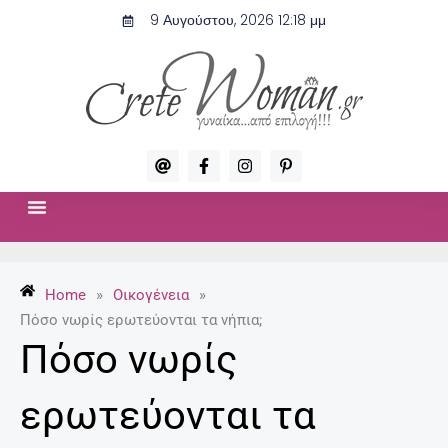
Μετάβαση
9 Αυγούστου, 2026 12:18 μμ
στο
περιεχόμενο
A
F
I
P
t
a
n
i
c
s
n
e
t
t
b
a
e
o
g
r
ΣΧΈΣΕΙΣ & ΣΕΞ
ΜΌΔΑ-ΟΜΟΡΦΙΆ
o
r
e
k
a
s
-
m
t
Home
»
Οικογένεια
»
f
-
p
Πόσο νωρίς ερωτεύονται τα νήπια;
Πόσο νωρίς
ερωτεύονται τα