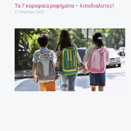
Τα 7 κορυφαία ροφήματα – λιποδιαλύτες!
27 Απριλίου, 2025