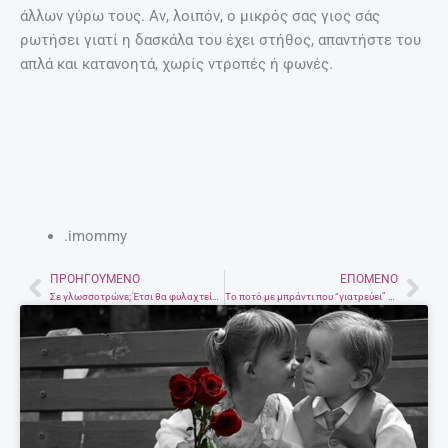
άλλων γύρω τους. Αν, λοιπόν, ο μικρός σας γιος σάς
ρωτήσει γιατί η δασκάλα του έχει στήθος, απαντήστε του
απλά και κατανοητά, χωρίς ντροπές ή φωνές.
.imommy
ΠΡΟΗΓΟΎΜΕΝΟ
ΕΠΌΜΕΝΟ
Prev
Nex
Σε γλωσσοτρώνε; Έτσι θα φυλαχτείς από τους γκαντέμηδες
Το ποτό με μπράντι που “γιατρεύει” το κρυολόγημα