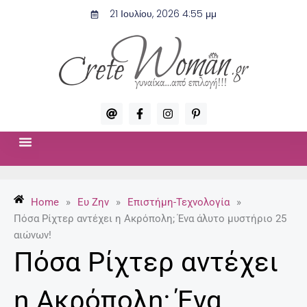
Μετάβαση
21 Ιουλίου, 2026 4:55 μμ
στο
περιεχόμενο
A
F
I
P
t
a
n
i
c
s
n
e
t
t
b
a
e
o
g
r
ΣΧΈΣΕΙΣ & ΣΕΞ
ΜΌΔΑ-ΟΜΟΡΦΙΆ
o
r
e
k
a
s
-
m
t
Home
»
Ευ Ζην
»
Επιστήμη-Τεχνολογία
»
f
-
p
Πόσα Ρίχτερ αντέχει η Ακρόπολη; Ένα άλυτο μυστήριο 25
αιώνων!
Πόσα Ρίχτερ αντέχει
η Ακρόπολη; Ένα