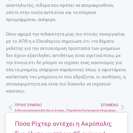
αναστηλωτές, σίδερα που πρέπει να απομακρυνθούν,
οπότε στην ουσία αυτά είναι και τα επόμενα
προγράμματα», ανέφερε.
Όσον αφορά την πιθανότητα μίας πιο στενής συνεργασίας
με το ΑΠΘ η κ Ελευθερίου σημείωσε ότι «τα θέματα
μελέτης για την αντισεισμική προστασία των μνημείων
δεν έχουν εξαντληθεί, αντιθέτως είναι σχετικά πίσω, με
την έννοια ότι δε μπορεί να ισχύσει ένας κανονισμός για
όλα τα μνημεία, υπάρχουν παράγοντες όπως η υφιστάμενη
κατάσταση του μνημείου,το πού εδράζεται, οι συνθήκες, η
επισκεψιμότητα και είναι πιο δύσκολο να ισχύσουν
κανόνες».
ΠΡΟΗΓΟΎΜΕΝΟ
ΕΠΌΜΕΝΟ
Prev
Nex
Ενδοοικογενειακή βία: Και οι άντρες κακοποιούνται!
Παράξενες διατροφικές πληροφορίες!
Πόσα Ρίχτερ αντέχει η Ακρόπολη;