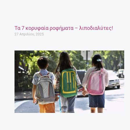
Τα 7 κορυφαία ροφήματα – λιποδιαλύτες!
27 Απριλίου, 2025