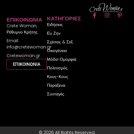
F
I
P
ΚΑΤΗΓΟΡΊΕΣ
ΕΠΙΚΟΙΝΩΝΊΑ
a
n
i
Ειδήσεις
c
s
n
Crete Woman,
e
t
t
Ρέθυμνο Κρήτης
Ευ Ζην
b
a
e
Email:
o
g
r
Σχέσεις & Σεξ
o
r
e
info@cretewoman.gr
Οικογένεια
k
a
s
Cretewoman.gr
-
m
t
Μόδα-Ομορφιά
f
-
ΕΠΙΚΟΙΝΩΝΙΑ
Πολιτισμός
p
Κους-Κους
Παράξενα
Συνταγές
© 2026 All Rights Reserved.