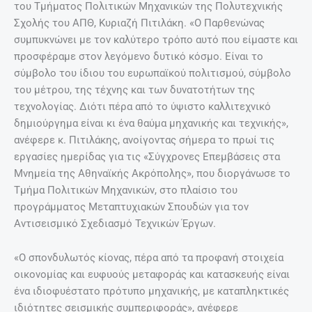
του Τμήματος Πολιτικών Μηχανικών της Πολυτεχνικής
Σχολής του ΑΠΘ, Κυριαζή Πιτιλάκη. «Ο Παρθενώνας
συμπυκνώνει με τον καλύτερο τρόπο αυτό που είμαστε και
προσφέραμε στον λεγόμενο δυτικό κόσμο. Είναι το
σύμβολο του ίδιου του ευρωπαϊκού πολιτισμού, σύμβολο
του μέτρου, της τέχνης και των δυνατοτήτων της
τεχνολογίας. Διότι πέρα από το ύψιστο καλλιτεχνικό
δημιούργημα είναι κι ένα θαύμα μηχανικής και τεχνικής»,
ανέφερε κ. Πιτιλάκης, ανοίγοντας σήμερα το πρωί τις
εργασίες ημερίδας για τις «Σύγχρονες Επεμβάσεις στα
Μνημεία της Αθηναϊκής Ακρόπολης», που διοργάνωσε το
Τμήμα Πολιτικών Μηχανικών, στο πλαίσιο του
προγράμματος Μεταπτυχιακών Σπουδών για τον
Αντισεισμικό Σχεδιασμό Τεχνικών Έργων.
«Ο σπονδυλωτός κίονας, πέρα από τα προφανή στοιχεία
οικονομίας και ευφυούς μεταφοράς και κατασκευής είναι
ένα ιδιοφυέστατο πρότυπο μηχανικής, με καταπληκτικές
ιδιότητες σεισμικής συμπεριφοράς», ανέφερε