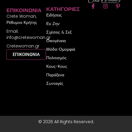
F
I
P
ΚΑΤΗΓΟΡΊΕΣ
ΕΠΙΚΟΙΝΩΝΊΑ
a
n
i
Ειδήσεις
c
s
n
Crete Woman,
e
t
t
Ρέθυμνο Κρήτης
Ευ Ζην
b
a
e
Email:
o
g
r
Σχέσεις & Σεξ
o
r
e
info@cretewoman.gr
Οικογένεια
k
a
s
Cretewoman.gr
-
m
t
Μόδα-Ομορφιά
f
-
ΕΠΙΚΟΙΝΩΝΙΑ
Πολιτισμός
p
Κους-Κους
Παράξενα
Συνταγές
© 2026 All Rights Reserved.