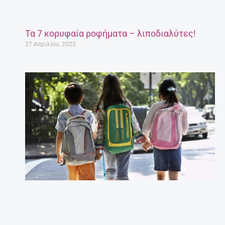
Τα 7 κορυφαία ροφήματα – λιποδιαλύτες!
27 Απριλίου, 2025