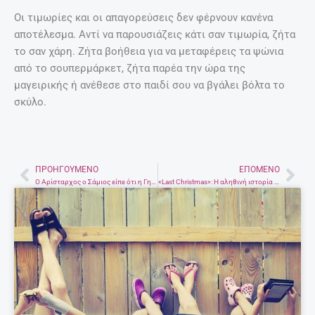
Οι τιμωρίες και οι απαγορεύσεις δεν φέρνουν κανένα
αποτέλεσμα. Αντί να παρουσιάζεις κάτι σαν τιμωρία, ζήτα
το σαν χάρη. Ζήτα βοήθεια για να μεταφέρεις τα ψώνια
από το σουπερμάρκετ, ζήτα παρέα την ώρα της
μαγειρικής ή ανέθεσε στο παιδί σου να βγάλει βόλτα το
σκύλο.
ΠΡΟΗΓΟΎΜΕΝΟ
ΕΠΌΜΕΝΟ
Prev
Nex
Ο Αρίσταρχος ο Σάμιος είπε ότι η Γη γυρίζει γύρω από τον Ήλιο πολύ πριν από τον Κοπέρνικο και μίλησε πρώτος για το Σύμπαν…
«Last Christmas»: Η αληθινή ιστορία του πιο εμβληματικού τραγουδιού του Τζορτζ Μάικλ