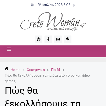
Μετάβαση
25 Ιουλίου, 2026 3:06 μμ
στο
περιεχόμενο
A
F
I
P
t
a
n
i
c
s
n
e
t
t
b
a
e
o
g
r
ΣΧΈΣΕΙΣ & ΣΕΞ
ΜΌΔΑ-ΟΜΟΡΦΙΆ
o
r
e
k
a
s
-
m
t
Home
»
Οικογένεια
»
Παιδί
»
f
-
p
Πώς θα ξεκολλήσουμε τα παιδιά από το pc και video
games;
Πώς θα
ξεκολλήσουμε τα