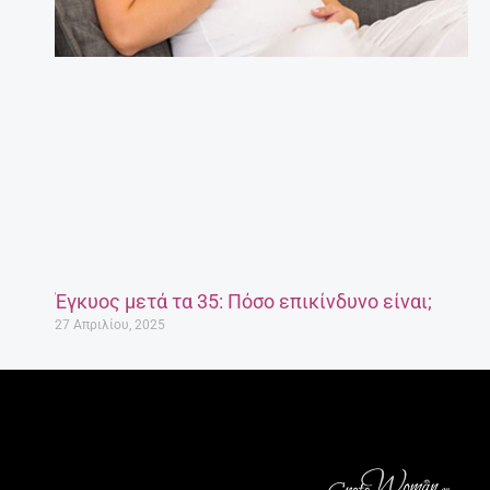
Έγκυος μετά τα 35: Πόσο επικίνδυνο είναι;
27 Απριλίου, 2025