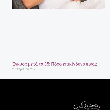
Έγκυος μετά τα 35: Πόσο επικίνδυνο είναι;
27 Απριλίου, 2025