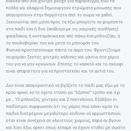
εύκολα από ένα χοντρό ρούχο για παράδειγμα, ενώ τα
πολλά και ελαφριά δημιουργούν στρώματα μόνωσης που
απαγορεύουν στην θερμότητα από το σώμα να χαθεί.
Ξεκινώντας από μέσα προς τα έξω μπορείτε να φορέσετε
στο παιδί ένα ή δυο (ανάλογα με τις καιρικές συνθήκες)
φανελάκια, ή κοντομάνικα και από πάνω ένα μπλουζάκι, ή
το πουλοβεράκι του και μετά το μπουφάν του.
Φυσικά προστατεύουμε πάντα τα άκρα του. Φροντίζουμε
να φοράει ζεστές χοντρές κάλτσες και γάντια στα χέρια
του για να μην κρυώνουν. Επίσης το κασκόλ και το σκουφί
είναι απαραίτητα για να προστατεύει και τα αυτιά του.
Δεν είναι απαγορευτικό να βγάζετε το παιδί μας έξω με το
κρύο αρκεί να το έχετε ντύσει με “έξυπνο” τρόπο και όχι
με… 10 μπλούζες χοντρές και 2 παντελόνια. Εξάλλου οι
παιδίατροι συμφωνούν ότι τις μέρες που κάνει κρύο τα
παιδιά διατρέχουν μεγαλύτερο κίνδυνο να αρρωστήσουν,
όταν είναι συνέχεια σε κλειστούς χώρους, παρά αν βγουν
και λίγο έξω, αρκεί όπως είπαμε να έχουν ντυθεί με σωστό