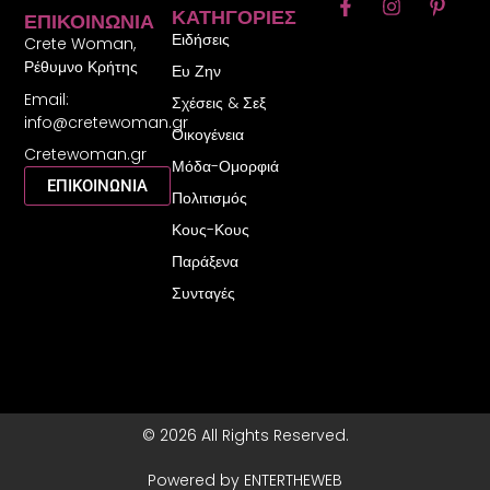
F
I
P
ΚΑΤΗΓΟΡΊΕΣ
ΕΠΙΚΟΙΝΩΝΊΑ
a
n
i
Ειδήσεις
c
s
n
Crete Woman,
e
t
t
Ρέθυμνο Κρήτης
Ευ Ζην
b
a
e
Email:
o
g
r
Σχέσεις & Σεξ
o
r
e
info@cretewoman.gr
Οικογένεια
k
a
s
Cretewoman.gr
-
m
t
Μόδα-Ομορφιά
f
-
ΕΠΙΚΟΙΝΩΝΙΑ
Πολιτισμός
p
Κους-Κους
Παράξενα
Συνταγές
© 2026 All Rights Reserved.
Powered by ENTERTHEWEB