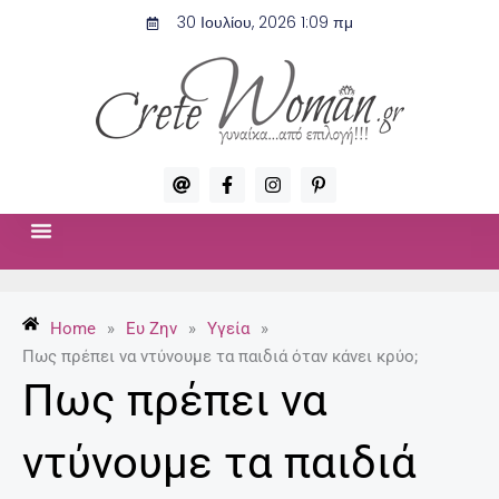
Μετάβαση
30 Ιουλίου, 2026 1:09 πμ
στο
περιεχόμενο
A
F
I
P
t
a
n
i
c
s
n
e
t
t
b
a
e
o
g
r
ΣΧΈΣΕΙΣ & ΣΕΞ
ΜΌΔΑ-ΟΜΟΡΦΙΆ
o
r
e
k
a
s
-
m
t
Home
»
Ευ Ζην
»
Υγεία
»
f
-
p
Πως πρέπει να ντύνουμε τα παιδιά όταν κάνει κρύο;
Πως πρέπει να
ντύνουμε τα παιδιά