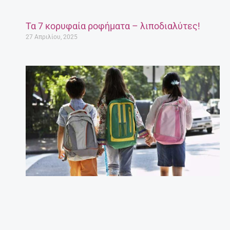
Τα 7 κορυφαία ροφήματα – λιποδιαλύτες!
27 Απριλίου, 2025