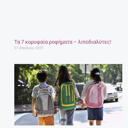
Τα 7 κορυφαία ροφήματα – λιποδιαλύτες!
27 Απριλίου, 2025