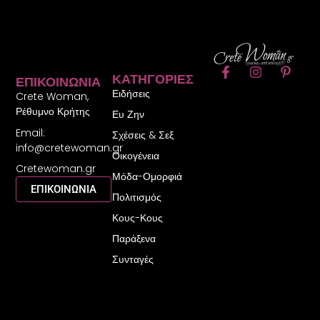
F
I
P
ΚΑΤΗΓΟΡΊΕΣ
ΕΠΙΚΟΙΝΩΝΊΑ
a
n
i
Ειδήσεις
c
s
n
Crete Woman,
e
t
t
Ρέθυμνο Κρήτης
Ευ Ζην
b
a
e
Email:
o
g
r
Σχέσεις & Σεξ
o
r
e
info@cretewoman.gr
Οικογένεια
k
a
s
Cretewoman.gr
-
m
t
Μόδα-Ομορφιά
f
-
ΕΠΙΚΟΙΝΩΝΙΑ
Πολιτισμός
p
Κους-Κους
Παράξενα
Συνταγές