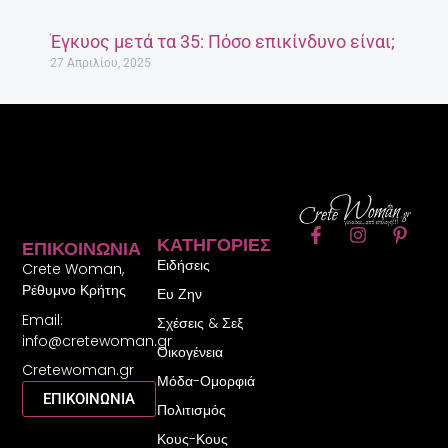
Έγκυος μετά τα 35: Πόσο επικίνδυνο είναι;
27 Απριλίου, 2025
F
I
P
ΚΑΤΗΓΟΡΊΕΣ
ΕΠΙΚΟΙΝΩΝΊΑ
a
n
i
Ειδήσεις
c
s
n
Crete Woman,
e
t
t
Ρέθυμνο Κρήτης
Ευ Ζην
b
a
e
Email:
o
g
r
Σχέσεις & Σεξ
o
r
e
info@cretewoman.gr
Οικογένεια
k
a
s
Cretewoman.gr
-
m
t
Μόδα-Ομορφιά
f
-
ΕΠΙΚΟΙΝΩΝΙΑ
Πολιτισμός
p
Κους-Κους