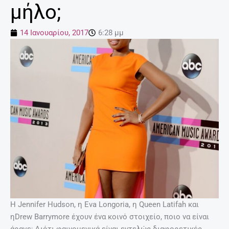
μήλο;
14 Ιανουαρίου, 2017
6:28 μμ
Η Jennifer Hudson, η Εva Longoria, η Queen Latifah και
ηDrew Barrymore έχουν ένα κοινό στοιχείο, ποιο να είναι
άραγε; Διότι φαινομενικά είναι εντελώς διαφορετικές