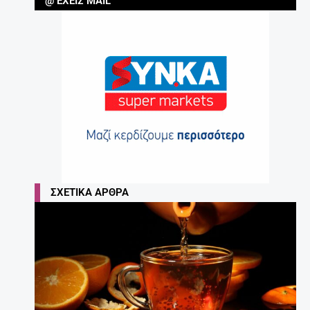
@ ΈΧΕΙΣ MAIL
ΣΧΕΤΙΚΆ ΆΡΘΡΑ