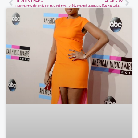
ΠΡΟΗΓΟΎΜΕΝΟ
ΕΠΌΜΕΝΟ
Prev
Nex
Πως να ντυθείς αν έχεις σωματότυπο αχλάδι
Aδύνατα πόδια και μεγάλη περιφέρεια; Κανένα πρόβλημα!