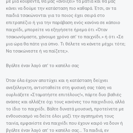
με μια κουβέντα, θα μας «ανοίξει» τα μάτια και θα μας
κάνει να δούμε την κατάσταση πιο καθαρά. Έτσι, αν τα
παιδιά τσακώνονται για το ποιος έχει σειρά στο
επιτραπέζιο ή για την παράβαση ενός κανόνα σε κάποιο
παιχνίδι, μπορείτε να εξηγήσετε ήρεμα ότι «Όταν
τσακωνόμαστε, χάνουμε χρόνο απ’ το παιχνίδι.» ή ότι «Σε
μια ώρα θα πάτε για ύπνο. Τι θέλετε να κάνετε μέχρι τότε;
Να τσακώνεστε ή να παίζετε;».
Βγάλτε έναν λαγό απ’ το καπέλο σας
Όταν όλα έχουν αποτύχει και η κατάσταση δείχνει
ανεξέλεγκτη, αντισταθείτε στη φυσική σας τάση να
ουρλιάξετε «Σταματήστε επιτέλους!», πάρτε δυο βαθιές
ανάσες και αλλάξτε όχι τους κανόνες του παιχνιδιού, αλλά
το ίδιο το παιχνίδι. Βάλτε δυνατά μουσική, προτείνετε με
ενθουσιασμό να δείτε όλοι μαζί την αγαπημένη τους
ταινία, εμφανίστε ένα παιχνίδι που έχουν καιρό να δουν ή
βγάλτε έναν λαγό απ’ το καπέλο σας… Τα παιδιά, εν