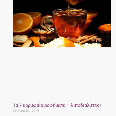
Τα 7 κορυφαία ροφήματα – λιποδιαλύτες!
27 Απριλίου, 2025