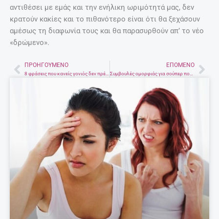
αντιθέσει με εμάς και την ενήλικη ωριμότητά μας, δεν
κρατούν κακίες και το πιθανότερο είναι ότι θα ξεχάσουν
αμέσως τη διαφωνία τους και θα παρασυρθούν απ’ το νέο
«δρώμενο».
ΠΡΟΗΓΟΎΜΕΝΟ
ΕΠΌΜΕΝΟ
Prev
Nex
8 φράσεις που κανείς γονιός δεν πρέπει να λέει στο παιδί του!
Συμβουλές ομορφιάς για σούπερ πολυάσχολες γυναίκες!!