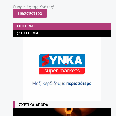
Ομορφιές της Κρήτης!
Περισσότερα
EDITORIAL
@ ΈΧΕΙΣ MAIL
ΣΧΕΤΙΚΆ ΆΡΘΡΑ