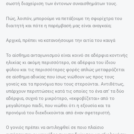
σωστή διαχείριση των έντονων συναισθημάτων τους.
Πώς, λοιπόν, μπορούμε να πετάξουμε τη σφυρίχτρα του
διαιτητή και πότε η παρέμβασή μας είναι αναγκαία;
Αρχικά, πρέπει να κατανοήσουμε την αιτία του καυγά
Το αίσθημα ανταγωνισμού είναι κοινό σε αδέρφια κοντινής
ηλικίας κι ακόμη περισσότερο, σε αδέρφια του ίδιου
φύλου και τις περισσότερες φορές απλώς μεταφράζεται
σε αίσθημα αδικίας που ίσως νιώθουν ως προς τους
γονείς και τα προνόμια που τους στερούνται. Αντιθέτως,
υπάρχουν περιπτώσεις κατά τις οποίες το ένα απ’ τα δύο
αδέρφια, συχνά το μικρότερο, «εκφοβίζεται» από το
μεγαλύτερο παιδί, που νιώθει ότι η εξουσία και τα
προνόμιά του διεκδικούνται από έναν σφετεριστή.
Ο γονιός πρέπει να αντιληφθεί σε ποιο πλαίσιο