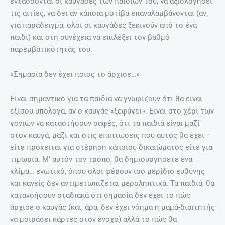
εντάσσονται οι καυγάδες των παιδιών του, να αξιολογήσει
τις αιτίες, να δει αν κάποια μοτίβα επαναλαμβάνονται (αν,
για παράδειγμα, όλοι οι καυγάδες ξεκινούν από το ένα
παιδί) και στη συνέχεια να επιλέξει τον βαθμό
παρεμβατικότητάς του.
«Σημασία δεν έχει ποιος το άρχισε…»
Είναι σημαντικό για τα παιδιά να γνωρίζουν ότι θα είναι
εξίσου υπόλογα, αν ο καυγάς «ξεφύγει». Είναι στο χέρι των
γονιών να καταστήσουν σαφές, ότι τα παιδιά είναι μαζί
στον καυγά, μαζί και στις επιπτώσεις που αυτός θα έχει –
είτε πρόκειται για στέρηση κάποιου δικαιώματος είτε για
τιμωρία. Μ’ αυτόν τον τρόπο, θα δημιουργήσετε ένα
κλίμα… ενωτικό, όπου όλοι φέρουν ίσο μερίδιο ευθύνης
και κανείς δεν αντιμετωπίζεται μεροληπτικά. Τα παιδιά, θα
κατανοήσουν σταδιακά ότι σημασία δεν έχει το πώς
άρχισε ο καυγάς (και, άρα, δεν έχει νόημα η μαμά-διαιτητής
να μοιράσει κάρτες στον ένοχο) αλλά το πώς θα