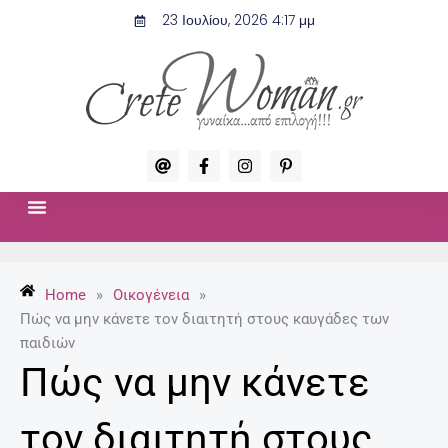
Μετάβαση
23 Ιουλίου, 2026 4:17 μμ
στο
περιεχόμενο
A
F
I
P
t
a
n
i
c
s
n
e
t
t
b
a
e
o
g
r
ΣΧΈΣΕΙΣ & ΣΕΞ
ΜΌΔΑ-ΟΜΟΡΦΙΆ
o
r
e
k
a
s
-
m
t
Home
»
Οικογένεια
»
f
-
p
Πώς να μην κάνετε τον διαιτητή στους καυγάδες των
παιδιών
Πώς να μην κάνετε
τον διαιτητή στους