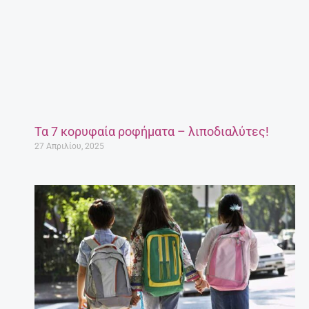
Τα 7 κορυφαία ροφήματα – λιποδιαλύτες!
27 Απριλίου, 2025