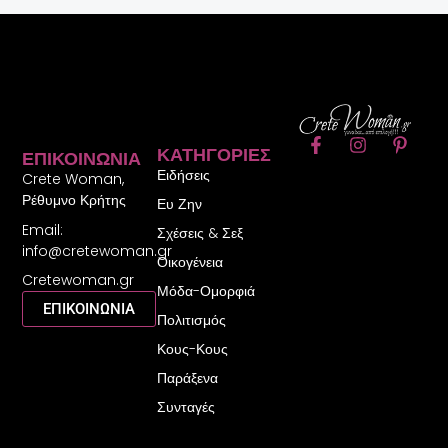
F
I
P
ΚΑΤΗΓΟΡΊΕΣ
ΕΠΙΚΟΙΝΩΝΊΑ
a
n
i
Ειδήσεις
c
s
n
Crete Woman,
e
t
t
Ρέθυμνο Κρήτης
Ευ Ζην
b
a
e
Email:
o
g
r
Σχέσεις & Σεξ
o
r
e
info@cretewoman.gr
Οικογένεια
k
a
s
Cretewoman.gr
-
m
t
Μόδα-Ομορφιά
f
-
ΕΠΙΚΟΙΝΩΝΙΑ
Πολιτισμός
p
Κους-Κους
Παράξενα
Συνταγές