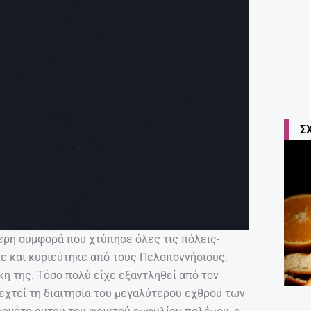
Σ
ρη συμφορά που χτύπησε όλες τις πόλεις-
ε και κυριεύτηκε από τους Πελοποννήσιους,
κη της. Τόσο πολύ είχε εξαντληθεί από τον
χτεί τη διαιτησία του μεγαλύτερου εχθρού των