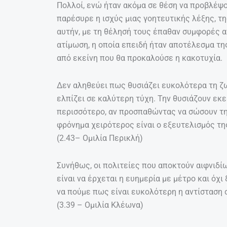
Πολλοί, ενώ ήταν ακόμα σε θέση να προβλέψο
παρέσυρε η ισχύς μιας γοητευτικής λέξης, τ
αυτήν, με τη θέλησή τους έπαθαν συμφορές 
ατίμωση, η οποία επειδή ήταν αποτέλεσμα τη
από εκείνη που θα προκαλούσε η κακοτυχία. 
Δεν αληθεύει πως θυσιάζει ευκολότερα τη ζω
ελπίζει σε καλύτερη τύχη. Την θυσιάζουν εκε
περισσότερο, αν προσπαθώντας να σώσουν τη 
φρόνημα χειρότερος είναι ο εξευτελισμός της
(2.43– Ομιλία Περικλή)
Συνήθως, οι πολιτείες που αποκτούν αιφνιδίω
είναι να έρχεται η ευημερία με μέτρο και όχ
να πούμε πως είναι ευκολότερη η αντίσταση 
(3.39 – Ομιλία Κλέωνα)