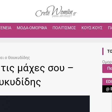
ΓΈΝΕΙΑ
ΜΌΔΑ-ΟΜΟΡΦΙΆ
ΠΟΛΙΤΙΣΜΌΣ
ΚΟΥΣ-ΚΟΥΣ
Π
ΤΟ
ει ο Θουκυδίδης
Ομορ
τις μάχες σου –
Πε
υκυδίδης
ED
@ 