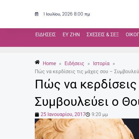
Μετάβαση
στο
1 Ιουλίου, 2026 8:00 πμ
περιεχόμενο
ΕΙΔΉΣΕΙΣ
ΕΥ ΖΗΝ
ΣΧΈΣΕΙΣ & ΣΕΞ
ΟΙΚΟ
Home
»
Ειδήσεις
»
Ιστορία
»
Πώς να κερδίσεις τις μάχες σου – Συμβουλεύ
Πώς να κερδίσεις 
Συμβουλεύει ο Θο
25 Ιανουαρίου, 2017
9:20 μμ