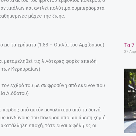
γονότα αυτού του φρικτού εμφυλίου πολέμου, ο
αντιπάλων και αντλεί πολύτιμα συμπεράσματα,
 καθημερινές μάχες της ζωής.
Τα 7
ο με τα χρήματα (1.83 – Ομιλία του Αρχίδαμου)
27 Απρ
ει μεταμεληθεί τις λιγότερες φορές επειδή
α των Κερκυραίων)
ι τον εχθρό του με σωφροσύνη από εκείνον που
λία Διόδοτου)
ο κέρδος από αυτόν μεγαλύτερο από τα δεινά
ους κινδύνους του πολέμου από μία άμεση ζημιά.
 ακατάλληλη εποχή, τότε είναι ωφέλιμες οι