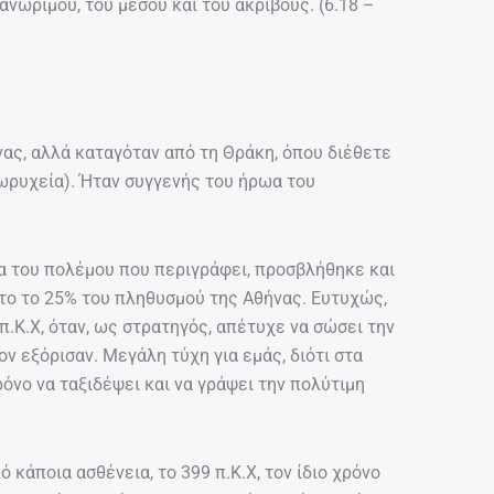
ανώριμου, του μέσου και του ακριβούς. (6.18 –
ας, αλλά καταγόταν από τη Θράκη, όπου διέθετε
ωρυχεία). Ήταν συγγενής του ήρωα του
α του πολέμου που περιγράφει, προσβλήθηκε και
το το 25% του πληθυσμού της Αθήνας. Ευτυχώς,
π.Κ.Χ, όταν, ως στρατηγός, απέτυχε να σώσει την
ν εξόρισαν. Μεγάλη τύχη για εμάς, διότι στα
ρόνο να ταξιδέψει και να γράψει την πολύτιμη
κάποια ασθένεια, το 399 π.Κ.Χ, τον ίδιο χρόνο