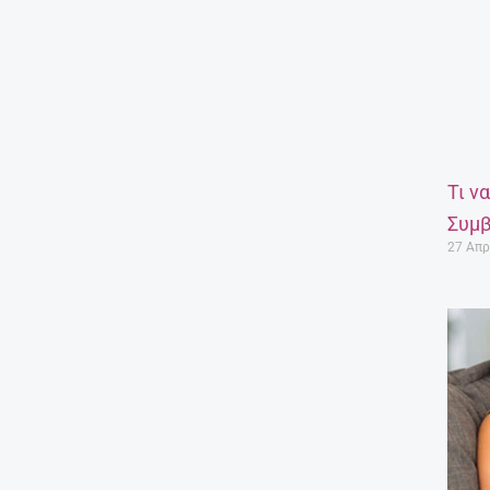
Τι ν
Συμβ
27 Απρ