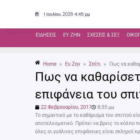
Μετάβαση
στο
1 Ιουλίου, 2026 4:45 μμ
περιεχόμενο
ΕΙΔΉΣΕΙΣ
ΕΥ ΖΗΝ
ΣΧΈΣΕΙΣ & ΣΕΞ
ΟΙΚΟ
Home
»
Ευ Ζην
»
Σπίτι
»
Πως να καθαρ
Πως να καθαρίσετ
επιφάνεια του σπι
22 Φεβρουαρίου, 2017
8:35 μμ
To σημαντικό με το καθάρισμα του σπιτιού είνα
αποτελεσματικό. Πρέπει να βρεις το κόλπο πο
όλες οι γυάλινες επιφάνειες είναι σκληροί κρ