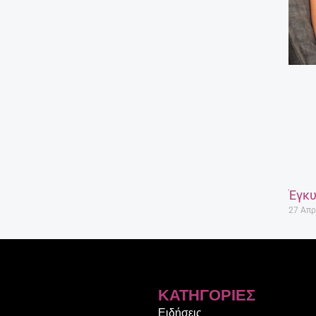
Έγκυ
27 Απρ
ΚΑΤΗΓΟΡΊΕΣ
Ειδήσεις