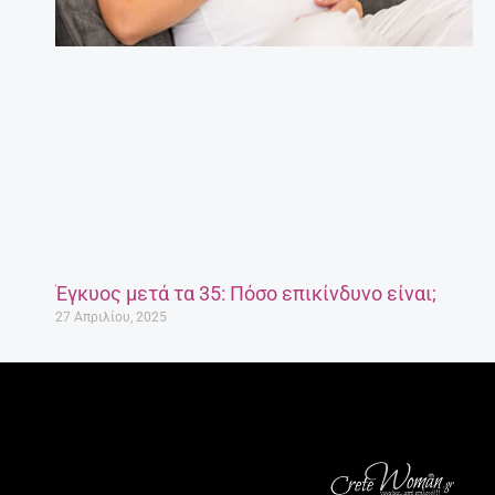
Έγκυος μετά τα 35: Πόσο επικίνδυνο είναι;
27 Απριλίου, 2025