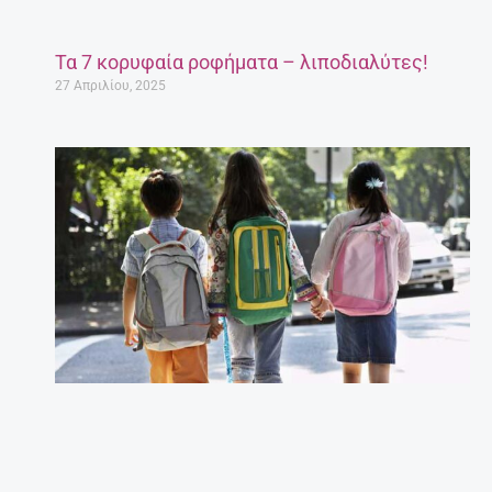
Τα 7 κορυφαία ροφήματα – λιποδιαλύτες!
27 Απριλίου, 2025