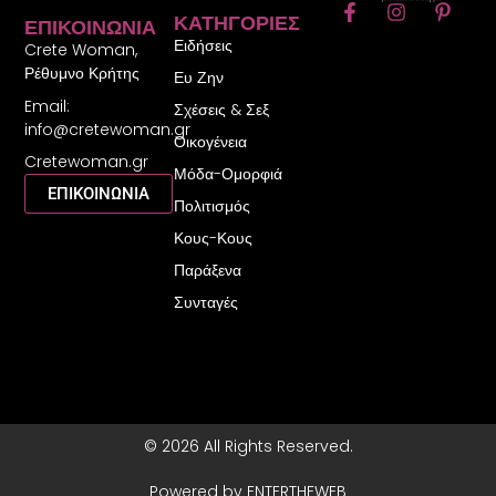
F
I
P
ΚΑΤΗΓΟΡΊΕΣ
ΕΠΙΚΟΙΝΩΝΊΑ
a
n
i
Ειδήσεις
c
s
n
Crete Woman,
e
t
t
Ρέθυμνο Κρήτης
Ευ Ζην
b
a
e
Email:
o
g
r
Σχέσεις & Σεξ
o
r
e
info@cretewoman.gr
Οικογένεια
k
a
s
Cretewoman.gr
-
m
t
Μόδα-Ομορφιά
f
-
ΕΠΙΚΟΙΝΩΝΙΑ
Πολιτισμός
p
Κους-Κους
Παράξενα
Συνταγές
© 2026 All Rights Reserved.
Powered by ENTERTHEWEB