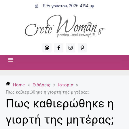
Μετάβαση
9 Αυγούστου, 2026 4:54 μμ
στο
περιεχόμενο
A
F
I
P
t
a
n
i
c
s
n
e
t
t
b
a
e
o
g
r
ΣΧΈΣΕΙΣ & ΣΕΞ
ΜΌΔΑ-ΟΜΟΡΦΙΆ
o
r
e
k
a
s
-
m
t
Home
»
Ειδήσεις
»
Ιστορία
»
f
-
p
Πως καθιερώθηκε η γιορτή της μητέρας;
Πως καθιερώθηκε η
γιορτή της μητέρας;