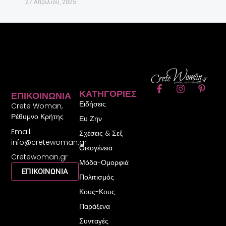
27 Απριλίου, 2025
F
I
P
ΚΑΤΗΓΟΡΊΕΣ
ΕΠΙΚΟΙΝΩΝΊΑ
a
n
i
Ειδήσεις
c
s
n
Crete Woman,
e
t
t
Ρέθυμνο Κρήτης
Ευ Ζην
b
a
e
Email:
o
g
r
Σχέσεις & Σεξ
o
r
e
info@cretewoman.gr
Οικογένεια
k
a
s
Cretewoman.gr
-
m
t
Μόδα-Ομορφιά
f
-
ΕΠΙΚΟΙΝΩΝΙΑ
Πολιτισμός
p
Κους-Κους
Παράξενα
Συνταγές