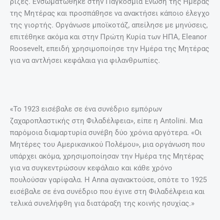
ρίζες. Ενσωματώθηκε στην Παγκόσμια Ένωση της Ημέρας
της Μητέρας και προσπάθησε να ανακτήσει κάποιο έλεγχο
της γιορτής. Οργάνωσε μποϊκοτάζ, απείλησε με μηνύσεις,
επιτέθηκε ακόμα και στην Πρώτη Κυρία των ΗΠΑ, Eleanor
Roosevelt, επειδή χρησιμοποίησε την Ημέρα της Μητέρας
για να αντλήσει κεφάλαια για φιλανθρωπίες.
«Το 1923 εισέβαλε σε ένα συνέδριο εμπόρων
ζαχαροπλαστικής στη Φιλαδέλφεια», είπε η Antolini. Μια
παρόμοια διαμαρτυρία συνέβη δύο χρόνια αργότερα. «Οι
Μητέρες του Αμερικανικού Πολέμου», μια οργάνωση που
υπάρχει ακόμα, χρησιμοποίησαν την Ημέρα της Μητέρας
για να συγκεντρώσουν κεφάλαιο και κάθε χρόνο
πουλούσαν γαρίφαλα. Η Anna αγανακτούσε, οπότε το 1925
εισέβαλε σε ένα συνέδριο που έγινε στη Φιλαδέλφεια και
τελικά συνελήφθη για διατάραξη της κοινής ησυχίας.»