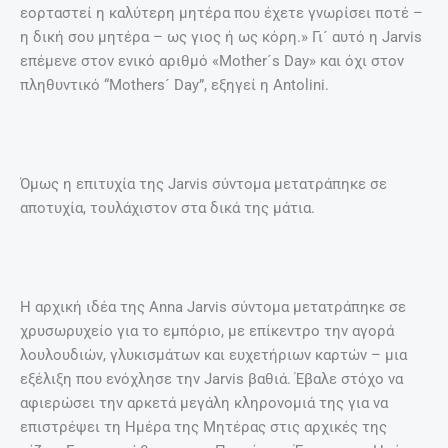
εορταστεί η καλύτερη μητέρα που έχετε γνωρίσει ποτέ –
η δική σου μητέρα – ως γιος ή ως κόρη.» Γι´ αυτό η Jarvis
επέμενε στον ενικό αριθμό «Mother´s Day» και όχι στον
πληθυντικό “Mothers´ Day”, εξηγεί η Antolini.
Όμως η επιτυχία της Jarvis σύντομα μετατράπηκε σε
αποτυχία, τουλάχιστον στα δικά της μάτια.
Η αρχική ιδέα της Anna Jarvis σύντομα μετατράπηκε σε
χρυσωρυχείο για το εμπόριο, με επίκεντρο την αγορά
λουλουδιών, γλυκισμάτων και ευχετήριων καρτών – μια
εξέλιξη που ενόχλησε την Jarvis βαθιά. Έβαλε στόχο να
αφιερώσει την αρκετά μεγάλη κληρονομιά της για να
επιστρέψει τη Ημέρα της Μητέρας στις αρχικές της