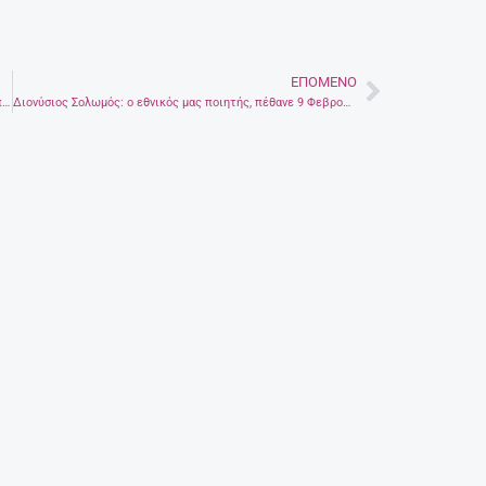
ΕΠΌΜΕΝΟ
Next
Απίστευτη απάτη στο Κολωνάκι. Πως έκαναν φτερά πάνω από 100000 ευρώ!
Διονύσιος Σολωμός: ο εθνικός μας ποιητής, πέθανε 9 Φεβρουαρίου 1857