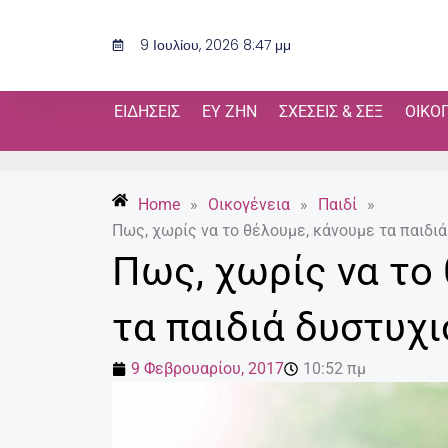
Μετάβαση
στο
9 Ιουλίου, 2026 8:47 μμ
περιεχόμενο
ΕΙΔΉΣΕΙΣ
ΕΥ ΖΗΝ
ΣΧΈΣΕΙΣ & ΣΕΞ
ΟΙΚΟ
Home
»
Οικογένεια
»
Παιδί
»
Πως, χωρίς να το θέλουμε, κάνουμε τα παιδι
Πως, χωρίς να το
τα παιδιά δυστυχ
9 Φεβρουαρίου, 2017
10:52 πμ