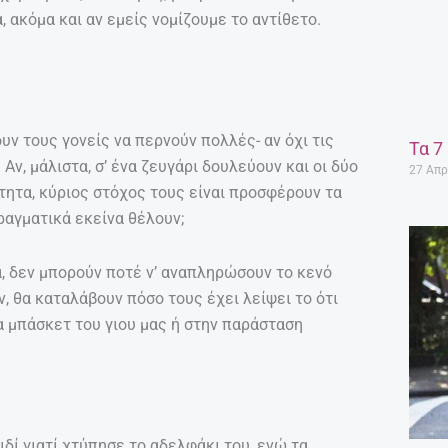
, ακόμα και αν εμείς νομίζουμε το αντίθετο.
ν τους γονείς να περνούν πολλές- αν όχι τις
Τα 7
ν, μάλιστα, σ’ ένα ζευγάρι δουλεύουν και οι δύο
27 Απρ
τητα, κύριος στόχος τους είναι προσφέρουν τα
πραγματικά εκείνα θέλουν;
α, δεν μπορούν ποτέ ν’ αναπληρώσουν το κενό
, θα καταλάβουν πόσο τους έχει λείψει το ότι
 μπάσκετ του γιου μας ή στην παράσταση
δί γιατί χτύπησε το αδελφάκι του, ενώ τα