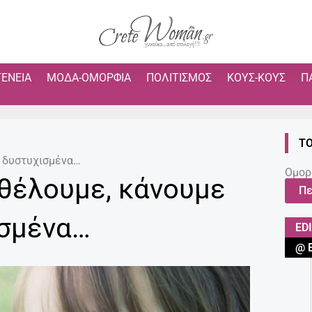
ΓΈΝΕΙΑ
ΜΌΔΑ-ΟΜΟΡΦΙΆ
ΠΟΛΙΤΙΣΜΌΣ
ΚΟΥΣ-ΚΟΥΣ
Π
ΤΟ
ά δυστυχισμένα…
Ομορ
 θέλουμε, κάνουμε
Πε
ισμένα…
ED
@ 