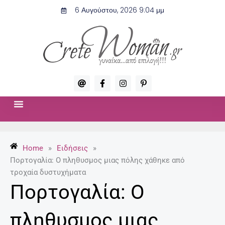
Μετάβαση
6 Αυγούστου, 2026 9:04 μμ
στο
περιεχόμενο
A
F
I
P
t
a
n
i
c
s
n
e
t
t
b
a
e
o
g
r
ΣΧΈΣΕΙΣ & ΣΕΞ
ΜΌΔΑ-ΟΜΟΡΦΙΆ
o
r
e
k
a
s
-
m
t
Home
»
Ειδήσεις
»
f
-
p
Πορτογαλία: Ο πληθυσμος μιας πόλης χάθηκε από
τροχαία δυστυχήματα
Πορτογαλία: Ο
πληθυσμος μιας