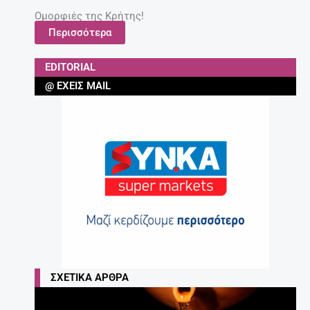
Ομορφιές της Κρήτης!
Περισσότερα
EDITORIAL
@ ΈΧΕΙΣ MAIL
ΣΧΕΤΙΚΆ ΆΡΘΡΑ