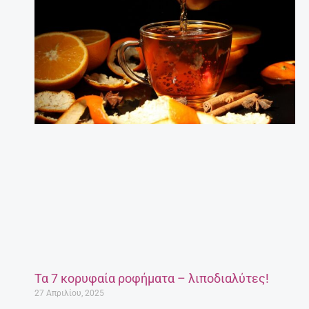
Τα 7 κορυφαία ροφήματα – λιποδιαλύτες!
27 Απριλίου, 2025