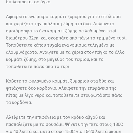
διπλασιαστεί σε όγκο.
Αφαιρείτε ένα μικρό κομμάτι ζυμαριού για το στόλισμα
και χωρίζετε την υπόλοιπη ζύμη στα δύο. Απλώνετε
ομοιόμορφα το ένα κομμάτι ζύμης σε λαδωμένο ταψί
διαμέτρου 32εκ. και σκορπάτε από πάνω το τριμμένο τυρί.
Τοποθετείτε κάπου τυχαία ένα νόμισμα τυλιγμένο με
αλουμινόχαρτο. Ανοίγετε με τα χέρια στον πάγκο το άλλο
κομμάτι ζύμης, στο μέγεθος του ταψιού, και το
τοποθετείτε πάνω από το τυρί.
Κόβετε το φυλαγμένο κομμάτι ζυμαριού στα δύο και
φτιάχνετε δύο κορδόνια. Αλείφετε την επιφάνεια της
πίτας με λίγο νερό και τοποθετείτε σταυρωτά από πάνω
τα κορδόνια.
Αλείφετε την επιφάνεια με τον κρόκο αβγού και
πασπαλίζετε με το σουσάμι. Ψήνετε την πίτα στους 180C
για 40 λεπτά και μετά στους 150C για 15-20 λεπτά ακόμη,