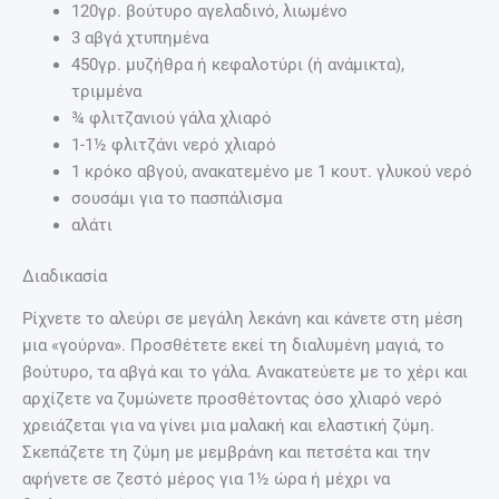
120γρ. βούτυρο αγελαδινό, λιωμένο
3 αβγά χτυπημένα
450γρ. μυζήθρα ή κεφαλοτύρι (ή ανάμικτα),
τριμμένα
¾ φλιτζανιού γάλα χλιαρό
1-1½ φλιτζάνι νερό χλιαρό
1 κρόκο αβγού, ανακατεμένο με 1 κουτ. γλυκού νερό
σουσάμι για το πασπάλισμα
αλάτι
Διαδικασία
Ρίχνετε το αλεύρι σε μεγάλη λεκάνη και κάνετε στη μέση
μια «γούρνα». Προσθέτετε εκεί τη διαλυμένη μαγιά, το
βούτυρο, τα αβγά και το γάλα. Ανακατεύετε με το χέρι και
αρχίζετε να ζυμώνετε προσθέτοντας όσο χλιαρό νερό
χρειάζεται για να γίνει μια μαλακή και ελαστική ζύμη.
Σκεπάζετε τη ζύμη με μεμβράνη και πετσέτα και την
αφήνετε σε ζεστό μέρος για 1½ ώρα ή μέχρι να