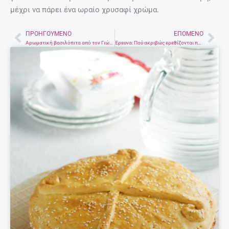
μέχρι να πάρει ένα ωραίο χρυσαφί χρώμα.
ΠΡΟΗΓΟΎΜΕΝΟ
ΕΠΌΜΕΝΟ
Prev
Nex
Αρωματική βασιλόπιτα από τον Γιώργο Γεράρδο
Έρευνα: Πού ακριβώς ερεθίζονται περισσότερο οι γυναίκες