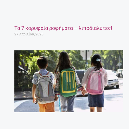
Τα 7 κορυφαία ροφήματα – λιποδιαλύτες!
27 Απριλίου, 2025