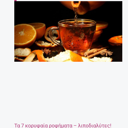
Τα 7 κορυφαία ροφήματα – λιποδιαλύτες!