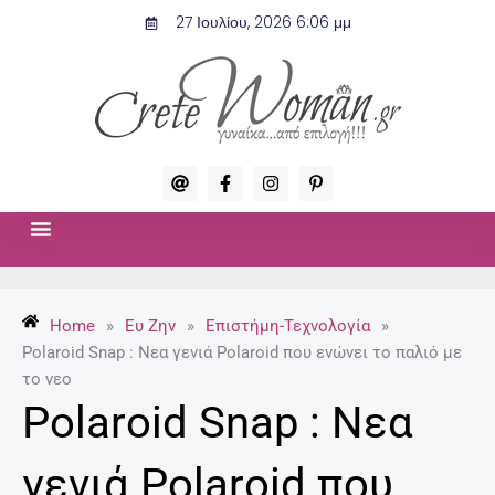
Μετάβαση
27 Ιουλίου, 2026 6:06 μμ
στο
περιεχόμενο
A
F
I
P
t
a
n
i
c
s
n
e
t
t
b
a
e
o
g
r
ΣΧΈΣΕΙΣ & ΣΕΞ
ΜΌΔΑ-ΟΜΟΡΦΙΆ
o
r
e
k
a
s
-
m
t
Home
»
Ευ Ζην
»
Επιστήμη-Τεχνολογία
»
f
-
p
Polaroid Snap : Νεα γενιά Polaroid που ενώνει το παλιό με
το νεο
Polaroid Snap : Νεα
γενιά Polaroid που