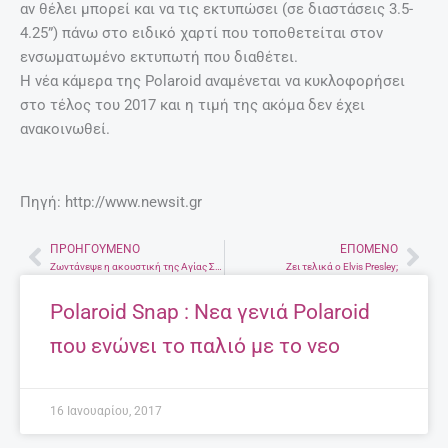
αν θέλει μπορεί και να τις εκτυπώσει (σε διαστάσεις 3.5-
4.25”) πάνω στο ειδικό χαρτί που τοποθετείται στον
ενσωματωμένο εκτυπωτή που διαθέτει.
Η νέα κάμερα της Polaroid αναμένεται να κυκλοφορήσει
στο τέλος του 2017 και η τιμή της ακόμα δεν έχει
ανακοινωθεί.
Πηγή: http://www.newsit.gr
ΠΡΟΗΓΟΎΜΕΝΟ
ΕΠΌΜΕΝΟ
Prev
Nex
Ζωντάνεψε η ακουστική της Αγίας Σοφίας και το αποτέλεσμα…εκπληκτικό!
Ζει τελικά ο Elvis Presley;
Polaroid Snap : Νεα γενιά Polaroid
που ενώνει το παλιό με το νεο
16 Ιανουαρίου, 2017