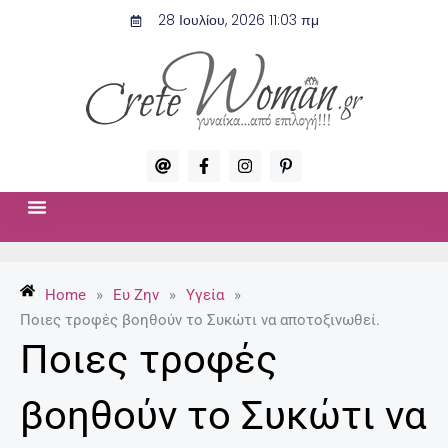
Μετάβαση
28 Ιουλίου, 2026 11:03 πμ
στο
περιεχόμενο
A
F
I
P
t
a
n
i
c
s
n
e
t
t
b
a
e
o
g
r
ΣΧΈΣΕΙΣ & ΣΕΞ
ΜΌΔΑ-ΟΜΟΡΦΙΆ
o
r
e
k
a
s
-
m
t
Home
»
Ευ Ζην
»
Υγεία
»
f
-
p
Ποιες τροφές βοηθούν το Συκώτι να αποτοξινωθεί.
Ποιες τροφές
βοηθούν το Συκώτι να