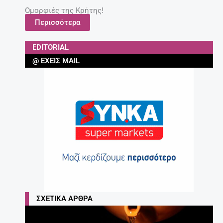
Ομορφιές της Κρήτης!
Περισσότερα
EDITORIAL
@ ΈΧΕΙΣ MAIL
ΣΧΕΤΙΚΆ ΆΡΘΡΑ