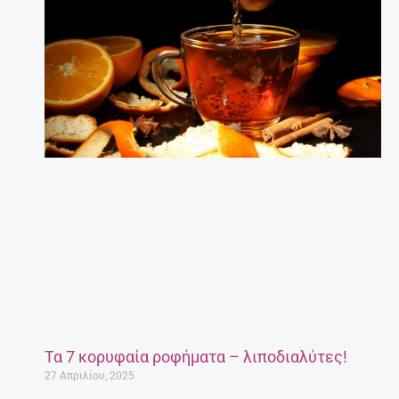
Τα 7 κορυφαία ροφήματα – λιποδιαλύτες!
27 Απριλίου, 2025