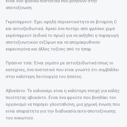
είναι δύο φυσικά συστατικά που βοηθούν στην
αποτοξίνωση.
Γκρέιπφρουτ: Έχει υψηλή περιεκτικότητα σε βιταμίνη C
και αντιοξειδωτικά. Αρκεί ένα ποτήρι από φρέσκο χυμό
γκρέιπφρουτ (ειδικά το πρωί) για να αυξηθεί η παραγωγή
αποτοξινωτικών ενζύμων και να απομακρυθνούν
καρκινογόνα και άλλες τοξίνες από το ήπαρ.
Πράσινο τσάι: Είναι γεμάτο με αντιοξειδωτικά όπως οι
κατεχίνες, ένα συστατικό που είναι γνωστό ότι συμβάλλει
στην καλύτερη λειτουργία του ήπατος.
Αβοκάντο: Το καλοκαίρι είναι η καλύτερη εποχή για καλής
ποιότητας αβοκάντο. Είναι ένα φρούτο που βοηθάει τον
οργανισμό να παράγει γλουταθιόνη, μια χημική ένωση που
είναι απαραίτητα για την διαδικασία αυτο-αποτοξίνωσης
του συκωτιού.