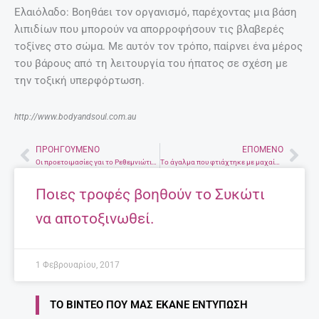
Ελαιόλαδο: Βοηθάει τον οργανισμό, παρέχοντας μια βάση
λιπιδίων που μπορούν να απορροφήσουν τις βλαβερές
τοξίνες στο σώμα. Με αυτόν τον τρόπο, παίρνει ένα μέρος
του βάρους από τη λειτουργία του ήπατος σε σχέση με
την τοξική υπερφόρτωση.
http://www.bodyandsoul.com.au
ΠΡΟΗΓΟΎΜΕΝΟ
ΕΠΌΜΕΝΟ
Prev
Nex
Οι προετοιμασίες γαι το Ρεθεμνιώτικο Καρναβάλι. Σήμερα ο προπομπός στο Ν. Φωκά
Το άγαλμα που φτιάχτηκε με μαχαίρια
Ποιες τροφές βοηθούν το Συκώτι
να αποτοξινωθεί.
1 Φεβρουαρίου, 2017
ΤΟ ΒΊΝΤΕΟ ΠΟΥ ΜΑΣ ΈΚΑΝΕ ΕΝΤΎΠΩΣΗ