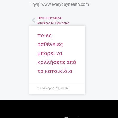
Πηγή: www.everydayhealth.com
ΠΡΟΗΓΟΎΜΕΝΟ
Prev
Μια Φορά Κι Έναν Καιρό
ποιες
ασθένειες
μπορεί να
κολλήσετε από
τα κατοικίδια
21 Δεκεμβρίου, 2016