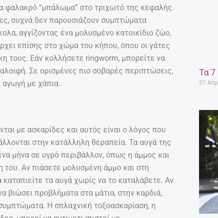
να φαλακρό “μπάλωμα” στο τριχωτό της κεφαλής.
τες, συχνά δεν παρουσιάζουν συμπτώματα
κολα, αγγίζοντας ένα μολυσμένο κατοικίδιο ζώο,
ρχει επίσης στο χώμα του κήπου, όπου οι γάτες
γκη τους. Εάν κολλήσετε ringworm, μπορείτε να
 αλοιφή. Σε ορισμένες πιο σοβαρές περιπτώσεις,
Τα 7
 αγωγή με χάπια.
27 Απρ
νται με ασκαρίδες και αυτός είναι ο λόγος που
βάλλονται στην κατάλληλη θεραπεία. Τα αυγά της
ένα μήνα σε υγρό περιβάλλον, όπως η άμμος και
η του. Αν πιάσετε μολυσμένη άμμο και στη
α καταπιείτε τα αυγά χωρίς να το καταλάβετε. Αν
α βιώσει προβλήματα στα μάτια, στην καρδιά,
συμπτώματα. Η σπλαχνική τοξοασκαρίαση, η