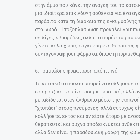
στην άμμο που κάνει την ανάγκη του το κατοικ
μια ιδιαίτερα επικίνδυνη ασθένεια για ένα αγ
παράσιτο κατά τη διάρκεια της εγκυμοσύνης 
στο μωρό. Η τοξοπλάσμωση προκαλεί γριππ
σε λίγες εβδομάδες, αλλά το παράσιτο μπορεί
γίνετε καλά χωρίς συγκεκριμένη θεραπεία, ή 
συνταγογραφήσει φάρμακα, όπως η πυριμεθαμί
6. Γριππώδης φυματίωση από πτηνά
Τα κατοικίδια πουλιά μπορεί να κολλήσουν 
complex) και να είναι ασυμπτωματικά, αλλά αν
μεταδίδεται στον άνθρωπο μέσω της εισπνοής
“χτυπάει” στους πνεύμονες, αλλά ευτυχώς είν
κολλήσετε, εκτός και αν είστε άτομο με ανο
θεραπευτεί και συχνά αποδεικνύεται ανθεκτικ
αλλά δεν είναι η παραδοσιακή μορφή της φυμ