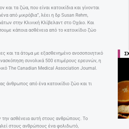
 και τα ζώα, που είναι κατοικίδια και γίνονται
μένα από μικρόβια”, λέει η δρ Susan Rehm,
των στην Κλινική Κλίβελαντ στο Οχάιο. Και
ουμε κάποια ασθένεια από το κατοικίδιο ζώο
ίκες και τα άτομα με εξασθενημένο ανοσοποιητικό
Σ
ανασκόπηση συνολικά 500 επιμέρους ερευνών, η
κό The Canadian Medical Association Journal.
ας άνθρωπος από ένα κατοικίδιο ζώο και τι
ν την ασθένεια αυτή στους ανθρώπους. Το
καλεί στους ανθρώπους ένα φολιδωτό,