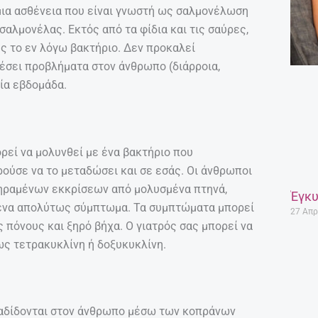
μια ασθένεια που είναι γνωστή ως σαλμονέλωση
σαλμονέλας. Εκτός από τα φίδια και τις σαύρες,
ης το εν λόγω βακτήριο. Δεν προκαλεί
έσει προβλήματα στον άνθρωπο (διάρροια,
ία εβδομάδα.
ρεί να μολυνθεί με ένα βακτήριο που
ορούσε να το μεταδώσει και σε εσάς. Οι άνθρωποι
ξηραμένων εκκρίσεων από μολυσμένα πτηνά,
Έγκυ
ανένα απολύτως σύμπτωμα. Τα συμπτώματα μπορεί
27 Απρ
ς πόνους και ξηρό βήχα. Ο γιατρός σας μπορεί να
ως τετρακυκλίνη ή δοξυκυκλίνη.
ταδίδονται στον άνθρωπο μέσω των κοπράνων