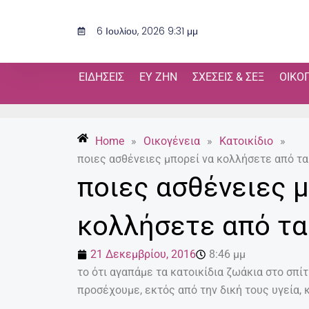
Μετάβαση
στο
6 Ιουλίου, 2026 9:31 μμ
περιεχόμενο
ΕΙΔΉΣΕΙΣ
ΕΥ ΖΗΝ
ΣΧΈΣΕΙΣ & ΣΕΞ
ΟΙΚΟ
Home
»
Οικογένεια
»
Κατοικίδιο
»
ποιες ασθένειες μπορεί να κολλήσετε από τα
ποιες ασθένειες μ
κολλήσετε από τα
21 Δεκεμβρίου, 2016
8:46 μμ
το ότι αγαπάμε τα κατοικίδια ζωάκια στο σπίτι
προσέχουμε, εκτός από την δική τους υγεία, κ