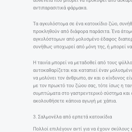
ασθένεια που μπορεί να προκύψει από ασκαρί
αντιπαρασιτικά φάρμακα.
Τα αγκυλόστομα σε ένα κατοικίδιο ζώο, συνήθ
προκληθούν από διάφορα παράσιτα. Ένα άτομ
αγκυλόστομων από μολυσμένο έδαφος διαπερά
συνήθως υποχωρεί από μόνη της, ή μπορεί να
Η ταινία μπορεί να μεταδοθεί από τους ψύλλ
αυτοκαθαρίζεται και καταπιεί έναν μολυσμέν
να μολύνει τον άνθρωπο, αν και ο κίνδυνος ε
με τον πρωκτό του ζώου σας, τότε ίσως η ται
συμπτώματα στο γαστρεντερικό σύστημα και 
ακολουθήσετε κάποια αγωγή με χάπια.
3. Σαλμονέλα από ερπετά κατοικίδια
Πολλοί επιλέγουν αντί για να έχουν σκύλους κ