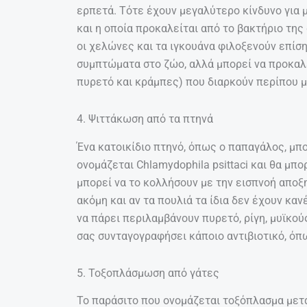
ερπετά. Τότε έχουν μεγαλύτερο κίνδυνο για 
και η οποία προκαλείται από το βακτήριο της 
οι χελώνες και τα ιγκουάνα φιλοξενούν επίσ
συμπτώματα στο ζώο, αλλά μπορεί να προκαλ
πυρετό και κράμπες) που διαρκούν περίπου μ
4. Ψιττάκωση από τα πτηνά
Ένα κατοικίδιο πτηνό, όπως ο παπαγάλος, μπο
ονομάζεται Chlamydophila psittaci και θα μπ
μπορεί να το κολλήσουν με την εισπνοή απο
ακόμη και αν τα πουλιά τα ίδια δεν έχουν κ
να πάρει περιλαμβάνουν πυρετό, ρίγη, μυϊκού
σας συνταγογραφήσει κάποιο αντιβιοτικό, όπ
5. Τοξοπλάσμωση από γάτες
Το παράσιτο που ονομάζεται τοξόπλασμα με