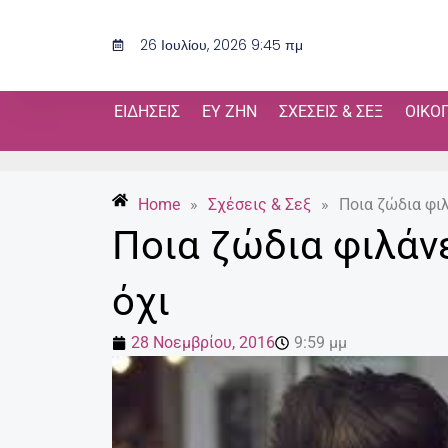
Μετάβαση
στο
26 Ιουλίου, 2026 9:45 πμ
περιεχόμενο
ΕΙΔΉΣΕΙΣ
ΕΥ ΖΗΝ
ΣΧΈΣΕΙΣ & ΣΕΞ
ΟΙΚΟ
Home
»
Σχέσεις & Σεξ
»
Ποια ζώδια φιλ
Ποια ζώδια φιλάνε
όχι
28 Νοεμβρίου, 2016
9:59 μμ