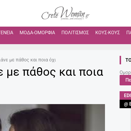
ΓΈΝΕΙΑ
ΜΌΔΑ-ΟΜΟΡΦΙΆ
ΠΟΛΙΤΙΣΜΌΣ
ΚΟΥΣ-ΚΟΥΣ
Π
άνε με πάθος και ποια όχι
ΤΟ
 με πάθος και ποια
Ομορ
Πε
ED
@ 