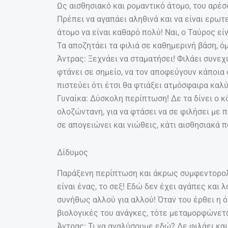
Ως αισθησιακό και ρομαντικό άτομο, του αρέσο
Πρέπει να αγαπάει αληθινά και να είναι ερωτ
άτομο να είναι καθαρό πολύ! Ναι, ο Ταύρος είν
Τα αποζητάει τα φιλιά σε καθημερινή βάση, ό
Άντρας: Ξεχνάει να σταματήσει! Φιλάει συνεχ
φτάνει σε σημείο, να τον αποφεύγουν κάποια σ
πιστεύει ότι έτσι θα φτιάξει ατμόσφαιρα καλ
Γυναίκα: Δύσκολη περίπτωση! Δε τα δίνει ο κ
ολοζώντανη, για να φτάσει να σε φιλήσει με π
σε απογειώνει και νιώθεις, κάτι αισθησιακά 
Δίδυμος
Παράξενη περίπτωση και άκρως συμφεντορολο
είναι ένας, το σεξ! Εδώ δεν έχει αγάπες και 
συνήθως αλλού για αλλού! Όταν του έρθει η όρ
βιολογικές του ανάγκες, τότε μεταμορφώνετα
Άντρας: Τι να αναλύσουμε εδώ? Δε φιλάει και 