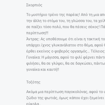
Σκορπιός
Το μυστήριο τρένο της παρέας! Από τη μια α
την άλλη το στόμα του, τη γλώσσα του, τα χεί
σε παίξει τόσο πολύ, που θα πέσεις σέκος! Πά
περίπτωση!!!
Άντρας: Ας υποθέσουμε ότι είναι η τακτική το
υπάρχει ίχνος γλυκανάλατου στο θέμα, αφού 
έρθει εκείνος ο φοβερός οργασμός… Τέλειος σ
Γυναίκα: Η μάγισσα, αφού το φιλί φέρνει πάν
φιλήσει, θα σε γλύψει, θα σε δαγκώσει, πάντ
γυναίκα και καυτή!!
Τοξότης
Ακόμα μια περίπτωση παγοκολόνας, αφού το φι
ζώδιο της φωτιάς, όμως κάπου έχει ξεμείνει ο
εύκολα..