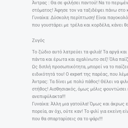
Άντρας : Θα σε φιλήσει παντού! Να το περιμέν
στόματος! Άφησε τον να ταξιδέψει πάνω στο κ
Γυναίκα: Δύσκολη περίπτωση! Είναι παγοκολό
που γουστάρει με τρέλα και κορδέλα, κάνει θ
Ζυγός
Το ζώδιο αυτό λατρεύει τα φιλιά! Τα αργά και 
πάντα και έρωτα και αχαλίνωτο σεξ! Όλα παί
Ως διπλή προσωπικότητα, μπορεί να το παίζει
ειδικότητά του! Ο expert της παρέας, που λέμε
Άντρας: Τα δίνει με πολύ πάθος! Θέλει να φιλά
στήθος! Αισθησιακός, όμως μόλις φουντώσει η
ανεπιφύλακτα!!!
Γυναίκα: Άλλη μια γατούλα! Όμως και άκρως ε
πορεία, αν όχι, ούτε καν! Το φιλί για εκείνη εί
που θα σπαρταρίσεις σα το ψάρι!!!