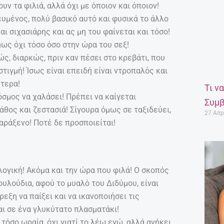
υν τα φιλιά, αλλά όχι με όποιον και όποιον!
ευμένος, πολύ βασικό αυτό και φυσικά το άλλο
αι σιχασιάρης και ας μη του φαίνεται και τόσο!
μως όχι τόσο όσο στην ώρα του σεξ!
ώς, διαρκώς, πριν καν πέσει στο κρεβάτι, που
τιγμή! Ίσως είναι επειδή είναι ντροπαλός και
ύτερα!
Τι ν
όσμος να χαλάσει! Πρέπει να καίγεται
Συμβ
άθος και ζεστασιά! Σίγουρα όμως σε ταξιδεύει,
27 Απρ
παράξενο! Ποτέ δε προσποιείται!
γική! Ακόμα και την ώρα που φιλά! Ο σκοπός
λουλούδια, αφού το μυαλό του Διδύμου, είναι
εξη να παίξει και να ικανοποιήσει τις
ι σε ένα γλυκύτατο πλασματάκι!
τόσο ωραία, όχι γιατί το λέω εγώ, αλλά ανήκει