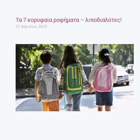
Τα 7 κορυφαία ροφήματα – λιποδιαλύτες!
27 Απριλίου, 2025