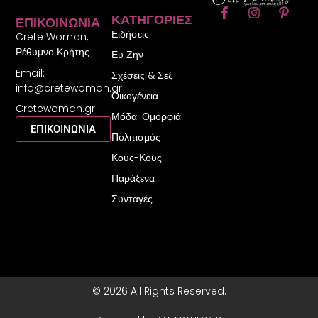
F
I
P
ΚΑΤΗΓΟΡΊΕΣ
ΕΠΙΚΟΙΝΩΝΊΑ
a
n
i
Ειδήσεις
c
s
n
Crete Woman,
e
t
t
Ρέθυμνο Κρήτης
Ευ Ζην
b
a
e
Email:
o
g
r
Σχέσεις & Σεξ
o
r
e
info@cretewoman.gr
Οικογένεια
k
a
s
Cretewoman.gr
-
m
t
Μόδα-Ομορφιά
f
-
ΕΠΙΚΟΙΝΩΝΙΑ
Πολιτισμός
p
Κους-Κους
Παράξενα
Συνταγές
© 2026 All Rights Reserved.