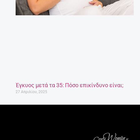
Έγκυος μετά τα 35: Πόσο επικίνδυνο είναι;
27 Απριλίου, 2025