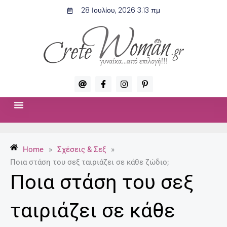
Μετάβαση
28 Ιουλίου, 2026 3:13 πμ
στο
περιεχόμενο
A
F
I
P
t
a
n
i
c
s
n
e
t
t
b
a
e
o
g
r
ΣΧΈΣΕΙΣ & ΣΕΞ
ΜΌΔΑ-ΟΜΟΡΦΙΆ
o
r
e
k
a
s
-
m
t
Home
»
Σχέσεις & Σεξ
»
f
-
p
Ποια στάση του σεξ ταιριάζει σε κάθε ζώδιο;
Ποια στάση του σεξ
ταιριάζει σε κάθε