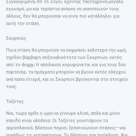
Συγκεκριμένα, 69. Οι Ζυγοί, έχοντας ταυτόχρονα μεγάλο
εγωισμό, μα και τεράστια ανάγκη να ικανοποιούν τους
άλλους, δεν θα μπορούσαν να είναι πιο κατάλληλοι για
αυτή την στάση.
Σκορπιός
Ποια στάση θα μπορούσε να εκφράσει καλύτερα την ωμή,
σχεδόν βάρβαρη σεξουαλικότητα των Σκορπιών, εκτός
από το doggy; Η απόλαυση κορυφώνεται και για τους δύο
παρτενέρ, τα πράγματα μπορούν να βγουν εκτός ελέγχου
ανά πάσα στιγμή, και οι Σκορπιοί βρίσκονται στο στοιχείο
τους.
Τοξότης
Ναι, τώρα ήρθε η ώρα να γίνουμε κλισέ, απλά και μόνο
επειδή είναι αλήθεια: Οι Τοξότες γουστάρουν τα
αεροπλανικά. Βλέπουν πορνό, ξεπατικώνουν στάσεις—και
συνήθως τις καταφέρνουν. Το βλέπουν σαν πρόκληση. Και