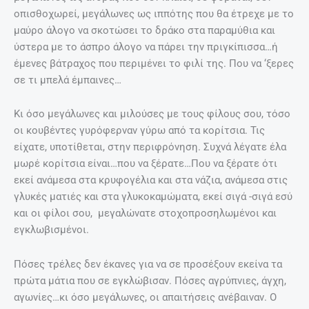
οπισθοχωρεί, μεγάλωνες ως ιππότης που θα έτρεχε με το
μαύρο άλογο να σκοτώσει το δράκο στα παραμύθια και
ύστερα με το άσπρο άλογο να πάρει την πριγκίπισσα…ή
έμενες βάτραχος που περιμένει το φιλί της. Που να ‘ξερες
σε τι μπελά έμπαινες…
Κι όσο μεγάλωνες και μιλούσες με τους φίλους σου, τόσο
οι κουβέντες γυρόφερναν γύρω από τα κορίτσια. Τις
είχατε, υποτίθεται, στην περιφρόνηση. Συχνά λέγατε έλα
μωρέ κορίτσια είναι…που να ξέρατε…Που να ξέρατε ότι
εκεί ανάμεσα στα κρυφογέλια και στα νάζια, ανάμεσα στις
γλυκές ματιές και στα γλυκοκαμώματα, εκεί σιγά -σιγά εσύ
και οι φίλοι σου, μεγαλώνατε στοχοπροσηλωμένοι και
εγκλωβισμένοι.
Πόσες τρέλες δεν έκανες για να σε προσέξουν εκείνα τα
πρώτα μάτια που σε εγκλώβισαν. Πόσες αγρύπνιες, άγχη,
αγωνίες…κι όσο μεγάλωνες, οι απαιτήσεις ανέβαιναν. Ο