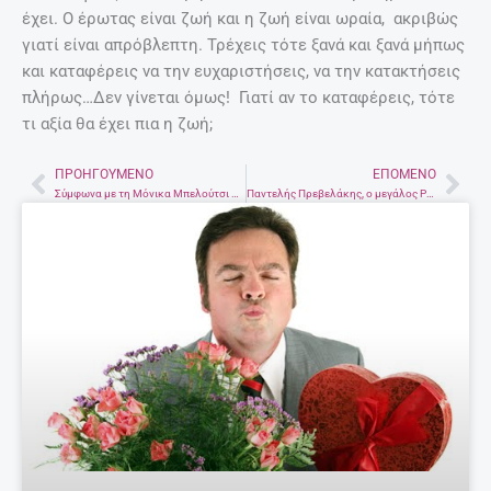
έχει. Ο έρωτας είναι ζωή και η ζωή είναι ωραία, ακριβώς
γιατί είναι απρόβλεπτη. Τρέχεις τότε ξανά και ξανά μήπως
και καταφέρεις να την ευχαριστήσεις, να την κατακτήσεις
πλήρως…Δεν γίνεται όμως! Γιατί αν το καταφέρεις, τότε
τι αξία θα έχει πια η ζωή;
ΠΡΟΗΓΟΎΜΕΝΟ
ΕΠΌΜΕΝΟ
Prev
Nex
Σύμφωνα με τη Μόνικα Μπελούτσι ο ποιο συναρπαστικός άνδρας είναι εκείνος που…
Παντελής Πρεβελάκης, ο μεγάλος Ρεθυμνιώτης συγγραφέας, γεννήθηκε 18 Φεβρουαρίου 1909