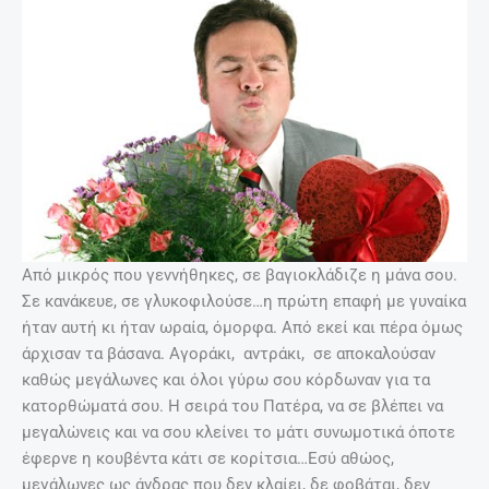
Από μικρός που γεννήθηκες, σε βαγιοκλάδιζε η μάνα σου.
Σε κανάκευε, σε γλυκοφιλούσε…η πρώτη επαφή με γυναίκα
ήταν αυτή κι ήταν ωραία, όμορφα. Από εκεί και πέρα όμως
άρχισαν τα βάσανα. Αγοράκι, αντράκι, σε αποκαλούσαν
καθώς μεγάλωνες και όλοι γύρω σου κόρδωναν για τα
κατορθώματά σου. Η σειρά του Πατέρα, να σε βλέπει να
μεγαλώνεις και να σου κλείνει το μάτι συνωμοτικά όποτε
έφερνε η κουβέντα κάτι σε κορίτσια…Εσύ αθώος,
μεγάλωνες ως άνδρας που δεν κλαίει, δε φοβάται, δεν