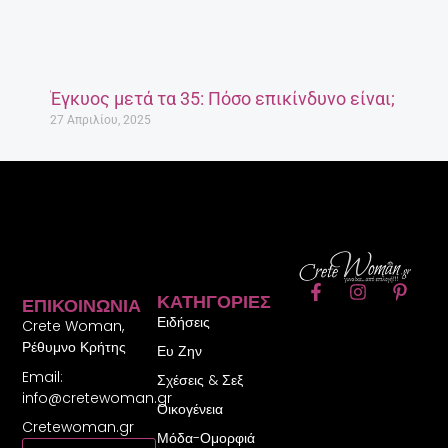
Έγκυος μετά τα 35: Πόσο επικίνδυνο είναι;
27 Απριλίου, 2025
F
I
P
ΚΑΤΗΓΟΡΊΕΣ
ΕΠΙΚΟΙΝΩΝΊΑ
a
n
i
Ειδήσεις
c
s
n
Crete Woman,
e
t
t
Ρέθυμνο Κρήτης
Ευ Ζην
b
a
e
Email:
o
g
r
Σχέσεις & Σεξ
o
r
e
info@cretewoman.gr
Οικογένεια
k
a
s
Cretewoman.gr
-
m
t
Μόδα-Ομορφιά