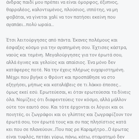
άνδρας παιδί μου πρέπει να είναι όμορφος, έξυπνος,
θαρραλέος, καλοντυμένος, πλούσιος, ιππότης, να μη
φοβάται, να γίνεται χαλί να τον πατήσει εκείνη που
αγαπάει…πολύ ωραία…
Έτσι λειτούργησες από πάντα. Έκανες πολέμους και
έσφαξες κόσμο για την αγαπημένη σου. Έχτισες κάστρα,
ναούς και τεμένη. Μεγαλούργησες για τον έρωτά σου,
αλλά έγινες και γελοίος και απαίσιος. Ένα μόνο δεν
κατάφερες ποτέ. Να την έχεις πλήρως ευχαριστημένη.
Μέχρι που βγήκε ο Φρόιντ και προσπάθησε να στο
εξηγήσει, μήπως και καταλάβεις σε τι λάκκο έπεσες…
όμως εκεί εσύ. Ερωτεύεσαι, κι όταν ερωτεύεσαι τα δίνεις
όλα. Νομίζεις ότι διαφεντεύεις τον κόσμο, αλλά μάλλον
ούτε τον εαυτό σου. Και τότε έρχονται οι λόγιοι και οι
ποιητές, οι ζωγράφοι και οι γλύπτες και ζωγραφίζουν τον
έρωτά σου, τον έρωτά τους και συ πας πλησίστιος κατά
κει που σε πλανεύουν…Που πας ρε Καραμήτρο…Ο έρωτας
είναι τυφλός, πετάει γύρω, πάνω, κάτω, σταματημό δεν