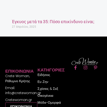
Έγκυος μετά τα 35: Πόσο επικίνδυνο είναι;
27 Απριλίου, 2025
F
I
P
ΚΑΤΗΓΟΡΊΕΣ
ΕΠΙΚΟΙΝΩΝΊΑ
a
n
i
Ειδήσεις
c
s
n
Crete Woman,
e
t
t
Ρέθυμνο Κρήτης
Ευ Ζην
b
a
e
Email:
o
g
r
Σχέσεις & Σεξ
o
r
e
info@cretewoman.gr
Οικογένεια
k
a
s
Cretewoman.gr
-
m
t
Μόδα-Ομορφιά
f
-
ΕΠΙΚΟΙΝΩΝΙΑ