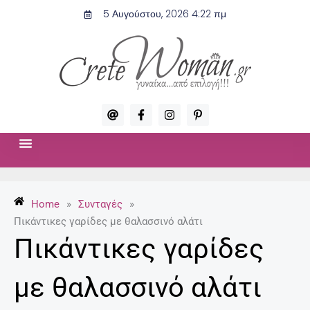
Μετάβαση
5 Αυγούστου, 2026 4:22 πμ
στο
περιεχόμενο
A
F
I
P
t
a
n
i
c
s
n
e
t
t
b
a
e
o
g
r
ΣΧΈΣΕΙΣ & ΣΕΞ
ΜΌΔΑ-ΟΜΟΡΦΙΆ
o
r
e
k
a
s
-
m
t
Home
»
Συνταγές
»
f
-
p
Πικάντικες γαρίδες με θαλασσινό αλάτι
Πικάντικες γαρίδες
με θαλασσινό αλάτι