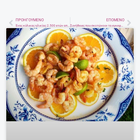
ΠΡΟΗΓΟΎΜΕΝΟ
ΕΠΌΜΕΝΟ
Prev
Nex
Ένας κύλικας ηλικίας 2.500 ετών αποκτά ζωή
Συνήθειες που σκοτώνουν τα εγκεφαλικά σας κύτταρα