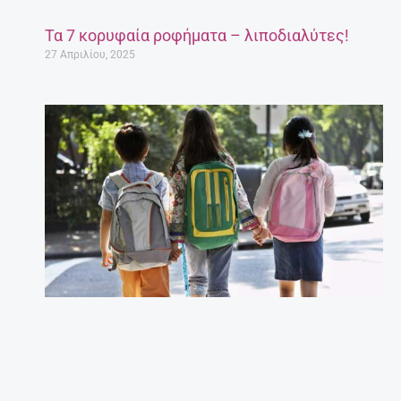
Τα 7 κορυφαία ροφήματα – λιποδιαλύτες!
27 Απριλίου, 2025