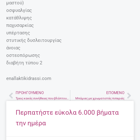
μαστού)
οσφυαλγίας
κατάθλιψης
παχυσαρκίας
υπέρτασης
στυτικής δυσλειτουργίας
άνοιας
οστεοπόρωσης
διαβήτη τύπου 2
enallaktikidrassi.com
ΠΡΟΗΓΟΎΜΕΝΟ
ΕΠΌΜΕΝΟ
Prev
Nex
Τρεις κακές συνήθειες που βλάπτουν τα μαλλιά σας
Μπάμιες με χρωματιστές πιπεριές
Περπατήστε εύκολα 6.000 βήματα
την ημέρα