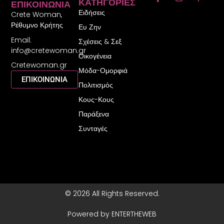
ΚΑΤΗΓΟΡΊΕΣ
ΕΠΙΚΟΙΝΩΝΊΑ
a
n
i
Ειδήσεις
c
s
n
Crete Woman,
e
t
t
Ρέθυμνο Κρήτης
Ευ Ζην
b
a
e
Email:
o
g
r
Σχέσεις & Σεξ
o
r
e
info@cretewoman.gr
Οικογένεια
k
a
s
Cretewoman.gr
-
m
t
Μόδα-Ομορφιά
f
-
ΕΠΙΚΟΙΝΩΝΙΑ
Πολιτισμός
p
Κους-Κους
Παράξενα
Συνταγές
© 2026 All Rights Reserved.
Powered by ENTERTHEWEB