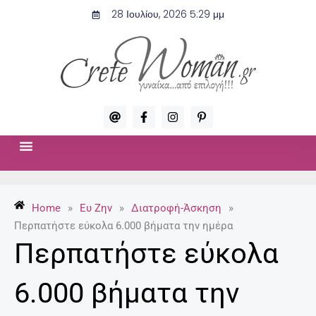
Μετάβαση
28 Ιουλίου, 2026 5:29 μμ
στο
περιεχόμενο
A
F
I
P
t
a
n
i
c
s
n
e
t
t
b
a
e
o
g
r
ΣΧΈΣΕΙΣ & ΣΕΞ
ΜΌΔΑ-ΟΜΟΡΦΙΆ
o
r
e
k
a
s
-
m
t
Home
»
Ευ Ζην
»
Διατροφή-Άσκηση
»
f
-
p
Περπατήστε εύκολα 6.000 βήματα την ημέρα
Περπατήστε εύκολα
6.000 βήματα την