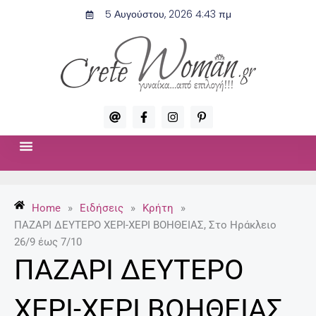
Μετάβαση
5 Αυγούστου, 2026 4:43 πμ
στο
περιεχόμενο
A
F
I
P
t
a
n
i
c
s
n
e
t
t
b
a
e
o
g
r
ΣΧΈΣΕΙΣ & ΣΕΞ
ΜΌΔΑ-ΟΜΟΡΦΙΆ
o
r
e
k
a
s
-
m
t
Home
»
Ειδήσεις
»
Κρήτη
»
f
-
p
ΠΑΖΑΡΙ ΔΕΥΤΕΡΟ ΧΕΡΙ-ΧΕΡΙ ΒΟΗΘΕΙΑΣ, Στο Ηράκλειο
26/9 έως 7/10
ΠΑΖΑΡΙ ΔΕΥΤΕΡΟ
ΧΕΡΙ-ΧΕΡΙ ΒΟΗΘΕΙΑΣ,