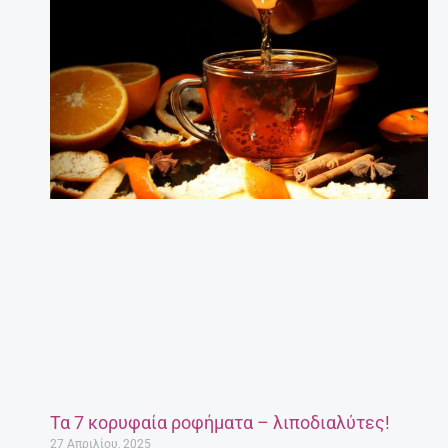
Τα 7 κορυφαία ροφήματα – λιποδιαλύτες!
27 Απριλίου, 2025