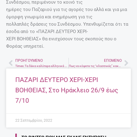
Συνδέσμου, περιμένουν το κοινό τις
ημέρες του Παζαριού για τις αγορές του αλλά και για μια
όμορφη γνωριμία και ενημέρωση για τις
πολλαπλές δράσεις του Συνδέσμου. Υπενθυμίζεται ότι τα
έσοδα από το «ΠΑΖΑΡΙ ΔΕΥΤΕΡΟ ΧΕΡΙ-
ΧΕΡΙ ΒΟΗΘΕΙΑΣ» θα ενισχύσουν τους σκοπούς που ο
Φορέας υπηρετεί.
ΠΡΟΗΓΟΎΜΕΝΟ
ΕΠΌΜΕΝΟ
Prev
Nex
Times: Τα δέκα καλύτερα ελληνικά νησιά για ήρεμες διακοπές
Πως να κόψετε τις “κλασσικές” κακες συνήθειες των παιδιών
ΠΑΖΑΡΙ ΔΕΥΤΕΡΟ ΧΕΡΙ-ΧΕΡΙ
ΒΟΗΘΕΙΑΣ, Στο Ηράκλειο 26/9 έως
7/10
22 Σεπτεμβρίου, 2022