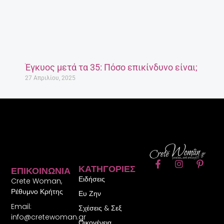
Έγκυος μετά τα 35: Πόσο επικίνδυνο είναι;
27 Απριλίου, 2025
F
I
P
ΚΑΤΗΓΟΡΊΕΣ
ΕΠΙΚΟΙΝΩΝΊΑ
a
n
i
Ειδήσεις
c
s
n
Crete Woman,
e
t
t
Ρέθυμνο Κρήτης
Ευ Ζην
b
a
e
Email:
o
g
r
Σχέσεις & Σεξ
o
r
e
info@cretewoman.gr
Οικογένεια