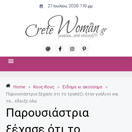
Μετάβαση
27 Ιουλίου, 2026 7:19 μμ
στο
περιεχόμενο
A
F
I
P
t
a
n
i
c
s
n
e
t
t
b
a
e
o
g
r
ΣΧΈΣΕΙΣ & ΣΕΞ
ΜΌΔΑ-ΟΜΟΡΦΙΆ
o
r
e
k
a
s
-
m
t
Home
»
Κους-Κους
»
Είδαμε κι ακούσαμε
»
f
-
p
Παρουσιάστρια ξέχασε ότι το τραπέζι ήταν γυάλινο και
τα… έδειξε όλα
Παρουσιάστρια
ξέχασε ότι το