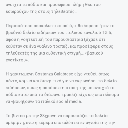
ανοιχτά τα πόδια και προσέφερε πλήρη θέα του
εσωρούχου της στους τηλεθεατές…
Περισσότερο αποκαλυπτικό απ’ ό,τι θα έπρεπε ήταν το
βραδινό δελτίο ειδήσεων του ιταλικού καναλιού TG 5,
αφού η γοητευτική του παρουσιάστρια ξέχασε ότι
καθόταν σε ένα γυάλινο τραπέζι και προσέφερε στους
τηλεθεατές της μια αυθεντική στιγμή… «βασικού
ενστίκτου».
Η χαριτωμένη Costanza Calabrese είχε ντυθεί, όπως
πάντα, κομψά και διακριτικά για να εκφωνήσει το δελτίο
ειδήσεων, όμως η απρόσεκτη στάση της με ανοιχτά τα
πόδια κάτω από το διάφανο τραπέζι είχε ως αποτέλεσμα
να «βουήξουν» τα ιταλικά social media.
Το βίντεο με την 38χρονη να παρουσιάζει το δελτίο
αμέριμνη, ενώ η κάμερα αποκαλύπτει εν αγνοία της την