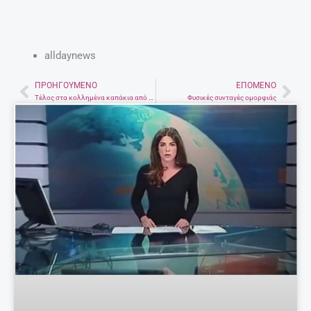
alldaynews
ΠΡΟΗΓΟΎΜΕΝΟ
ΕΠΌΜΕΝΟ
Prev
Nex
Τέλος στα κολλημένα καπάκια από τα βάζα
Φυσικές συνταγές ομορφιάς