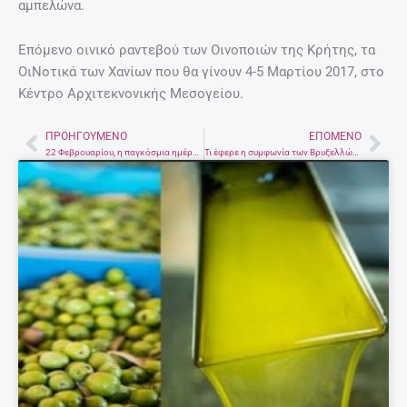
αμπελώνα.
Επόμενο οινικό ραντεβού των Οινοποιών της Κρήτης, τα
ΟιΝοτικά των Χανίων που θα γίνουν 4-5 Μαρτίου 2017, στο
Κέντρο Αρχιτεκνονικής Μεσογείου.
ΠΡΟΗΓΟΎΜΕΝΟ
ΕΠΌΜΕΝΟ
Prev
Nex
22 Φεβρουαρίου, η παγκόσμια ημέρα Σκέψης.
Τι έφερε η συμφωνία των Βρυξελλών. Μια νηφάλια προσέγγιση του Γιάννη Κουτσομύτη*