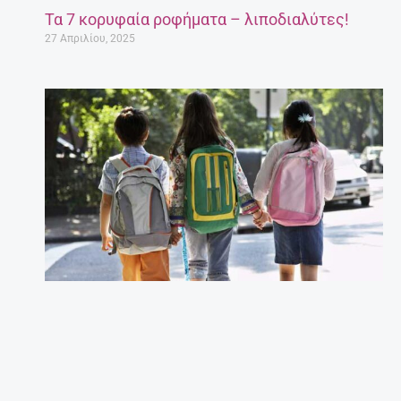
Τα 7 κορυφαία ροφήματα – λιποδιαλύτες!
27 Απριλίου, 2025