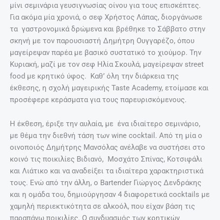
μίνι σεμινάρια γευσιγνωσίας οίνου για τους επισκέπτες.
Για ακόμα μία χρονιά, ο σεφ Χρήστος Λάπας, διοργάνωσε
τα γαστρονομικά δρώμενα και βρέθηκε το Σάββατο στην
σκηνή με τον παρουσιαστή Δημήτρη Ουγγαρέζο, όπου
μαγείρεψαν παρέα με βασικό συστατικό το χιούμορ. Την
Κυριακή, μαζί με τον σεφ Ηλία Σκουλά, μαγείρεψαν street
food με κρητικό ύφος. Καθ’ όλη την διάρκεια της
έκθεσης, η σχολή μαγειρικής Taste Academy, ετοίμασε και
προσέφερε κεράσματα για τους παρευρισκόμενους.
Η έκθεση, έριξε την αυλαία, με ένα ιδιαίτερο σεμινάριο,
με θέμα την διεθνή τάση των wine cocktail. Από τη μία ο
οινοποιός Δημήτρης Μανσόλας ανέλαβε να συστήσει στο
κοινό τις ποικιλίες Βιδιανό, Μοσχάτο Σπίνας, Κοτσιφάλι
και Λιάτικο και να αναδείξει τα ιδιαίτερα χαρακτηριστικά
τους. Ενώ από την άλλη, ο Bartender Γιώργος Δενδράκης
και η ομάδα του, δημιούργησαν 4 διαφορετικά cocktails με
χαμηλή περιεκτικότητα σε αλκοόλ, που είχαν βάση τις
παραπάνω ποικιλίες. Ο συνδυασμός των κρητικών