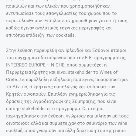
ποικιλιών και των υλικών που χρησιμοποιήθηκαν,
εντυπωσίασε τους επαγγελματίες του χώρου που το
παρακολούθησαν. Επιπλέον, ενημερώθηκαν για αυτή τάση,
καθώς έγιναν αναλυτικές τεχνικές περιγραφές και
επιτόπια επίδειξη των cocktails.
Στην έκθεση παρευρέθηκαν Ιρλανδοί και Εσθονοί εταίροι
του συγχρηματοδοτούμενου από την Ε.Ε. προγράμματος,
INTERREG EUROPE – NICHE, όπου συμμετέχει η
Περιφέρεια Κρήτης και είναι stakeholder το Wines of
Crete. Σε παράλληλη εκδήλωση που έγινε, παρουσιάστηκε
το Δίκτυο, ο κρητικός αμπελώνας και το όραμα των
Κρητών οινοποιών. Επιπλέον ενημερώθηκαν για τις
δράσεις της Αγροδιατροφικής Σύμπραξης, που είναι
επίσης stakeholder στο πρόγραμμα. Οι εταίροι
περιηγήθηκαν στην έκθεση, γνώρισαν και μίλησαν με τους
οινοποιούς αλλά και συμμετείχαν στο σεμινάριο των wine
cocktail, όπου γνώρισαν μία άλλη διάσταση του κρητικού