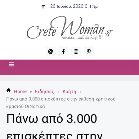
Μετάβαση
26 Ιουλίου, 2026 6:11 πμ
στο
περιεχόμενο
A
F
I
P
t
a
n
i
c
s
n
e
t
t
b
a
e
o
g
r
ΣΧΈΣΕΙΣ & ΣΕΞ
ΜΌΔΑ-ΟΜΟΡΦΙΆ
o
r
e
k
a
s
-
m
t
Home
»
Ειδήσεις
»
Κρήτη
»
f
-
p
Πάνω από 3.000 επισκέπτες στην έκθεση κρητικού
κρασιού ΟιΝοτικά
Πάνω από 3.000
επισκέπτες στην