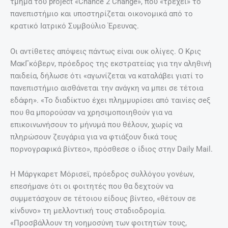
τμήμα του project «Chance 2 Change», που «τρέχει» το
πανεπιστήμιο και υποστηρίζεται οικονομικά από το
κρατικό Ιατρικό Συμβούλιο Έρευνας.
Οι αντίθετες απόψεις πάντως είναι ουκ ολίγες. Ο Κρις
ΜακΓκόβερν, πρόεδρος της εκστρατείας για την αληθινή
παιδεία, δήλωσε ότι «αγωνίζεται να καταλάβει γιατί το
πανεπιστήμιο αισθάνεται την ανάγκη να μπει σε τέτοια
εδάφη». «Το διαδίκτυο έχει πλημμυρίσει από ταινίες σeξ
που θα μπορούσαν να χρησιμοποιηθούν για να
επικοινωνήσουν το μήνυμά που θέλουν, χωρίς να
πληρώσουν ζευγάρια για να φτιάξουν δικά τους
πορνογραφικά βίντεο», πρόσθεσε ο ίδιος στην Daily Mail.
Η Μάργκαρετ Μόρισεϊ, πρόεδρος συλλόγου γονέων,
επεσήμανε ότι οι φοιτητές που θα δεχτούν να
συμμετάσχουν σε τέτοιου είδους βίντεο, «θέτουν σε
κίνδυνο» τη μελλοντική τους σταδιοδρομία.
«Προσβάλλουν τη νοημοσύνη των φοιτητών τους,