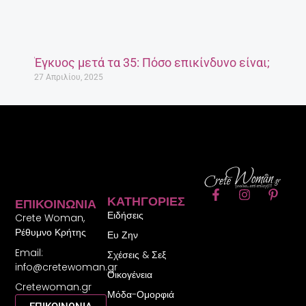
Έγκυος μετά τα 35: Πόσο επικίνδυνο είναι;
27 Απριλίου, 2025
F
I
P
ΚΑΤΗΓΟΡΊΕΣ
ΕΠΙΚΟΙΝΩΝΊΑ
a
n
i
Ειδήσεις
c
s
n
Crete Woman,
e
t
t
Ρέθυμνο Κρήτης
Ευ Ζην
b
a
e
Email:
o
g
r
Σχέσεις & Σεξ
o
r
e
info@cretewoman.gr
Οικογένεια
k
a
s
Cretewoman.gr
-
m
t
Μόδα-Ομορφιά
f
-