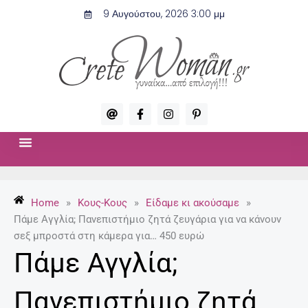
Μετάβαση
9 Αυγούστου, 2026 3:00 μμ
στο
περιεχόμενο
A
F
I
P
t
a
n
i
c
s
n
e
t
t
b
a
e
o
g
r
ΣΧΈΣΕΙΣ & ΣΕΞ
ΜΌΔΑ-ΟΜΟΡΦΙΆ
o
r
e
k
a
s
-
m
t
Home
»
Κους-Κους
»
Είδαμε κι ακούσαμε
»
f
-
p
Πάμε Αγγλία; Πανεπιστήμιο ζητά ζευγάρια για να κάνουν
σεξ μπροστά στη κάμερα για… 450 ευρώ
Πάμε Αγγλία;
Πανεπιστήμιο ζητά