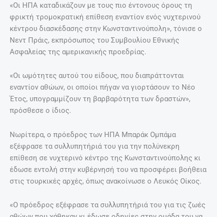
«Οι ΗΠΑ καταδικάζουν με τους πιο έντονους όρους τη
φρικτή τρομοκρατική επίθεση εναντίον ενός νυχτερινού
κέντρου διασκέδασης στην Κωνσταντινούπολη», τόνισε ο
Νεντ Πράις, εκπρόσωπος του Συμβουλίου Εθνικής
Ασφαλείας της αμερικανικής προεδρίας.
«Οι ωμότητες αυτού του είδους, που διαπράττονται
εναντίον αθώων, οι οποίοι πήγαν να γιορτάσουν το Νέο
Έτος, υπογραμμίζουν τη βαρβαρότητα των δραστών»,
πρόσθεσε ο ίδιος.
Νωρίτερα, ο πρόεδρος των ΗΠΑ Μπαράκ Ομπάμα
εξέφρασε τα συλλυπητήριά του για την πολύνεκρη
επίθεση σε νυχτερινό κέντρο της Κωνσταντινούπολης κι
έδωσε εντολή στην κυβέρνησή του να προσφέρει βοήθεια
στις τουρκικές αρχές, όπως ανακοίνωσε ο Λευκός Οίκος.
«Ο πρόεδρος εξέφρασε τα συλλυπητήριά του για τις ζωές
αθώων που χάθηκαν κι έδωσε οδηγίες στην ομάδα του να