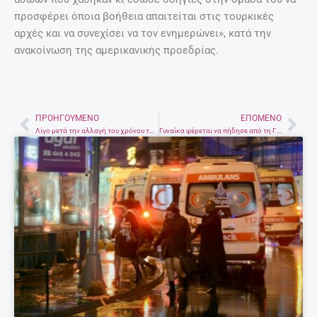
προσφέρει όποια βοήθεια απαιτείται στις τουρκικές
αρχές και να συνεχίσει να τον ενημερώνει», κατά την
ανακοίνωση της αμερικανικής προεδρίας.
ΠΡΟΗΓΟΎΜΕΝΟ
ΕΠΌΜΕΝΟ
Prev
Nex
Λίγο μετά την αλλαγή του χρόνου το πρώτο θανατηφόρο τροχαίο του 2017
Γυναίκα φέρεται να πήδησε από τη Γέφυρα Ρίου Αντιρίου χθες το πρωι, Συνεχίζονται οι έρευνες