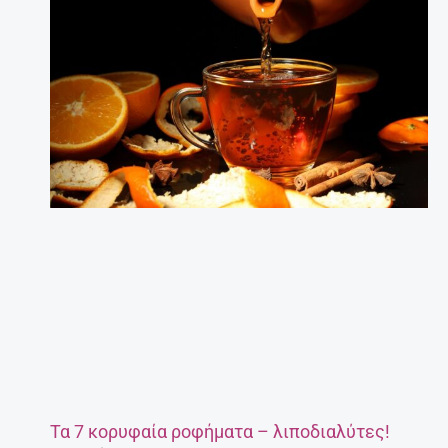
Τα 7 κορυφαία ροφήματα – λιποδιαλύτες!