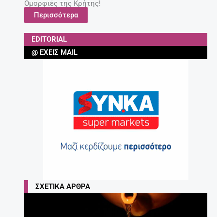
Ομορφιές της Κρήτης!
Περισσότερα
EDITORIAL
@ ΈΧΕΙΣ MAIL
ΣΧΕΤΙΚΆ ΆΡΘΡΑ