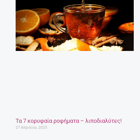
Τα 7 κορυφαία ροφήματα – λιποδιαλύτες!
27 Απριλίου, 2025