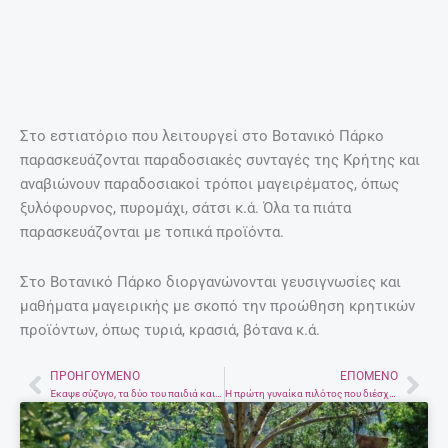
παράδεισο σπάνιας ομορφιάς
5 Ιανουαρίου, 2021
ΤΟ ΒΊΝΤΕΟ ΠΟΥ ΜΑΣ ΈΚΑΝΕ ΕΝΤΎΠΩΣΗ
Ομορφιές της Κρήτης!
Περισσότερα
EDITORIAL
@ ΈΧΕΙΣ MAIL