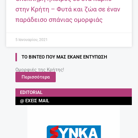
Τα 7 κορυφαία ροφήματα – λιποδιαλύτες!
27 Απριλίου, 2025