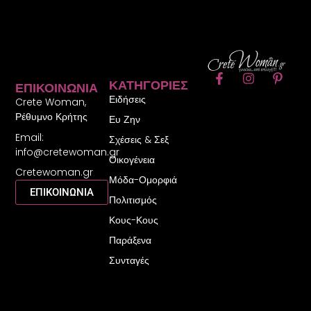
F
I
P
ΚΑΤΗΓΟΡΊΕΣ
ΕΠΙΚΟΙΝΩΝΊΑ
a
n
i
Ειδήσεις
c
s
n
Crete Woman,
e
t
t
Ρέθυμνο Κρήτης
Ευ Ζην
b
a
e
Email:
o
g
r
Σχέσεις & Σεξ
o
r
e
info@cretewoman.gr
Οικογένεια
k
a
s
Cretewoman.gr
-
m
t
Μόδα-Ομορφιά
f
-
ΕΠΙΚΟΙΝΩΝΙΑ
Πολιτισμός
p
Κους-Κους
Παράξενα
Συνταγές