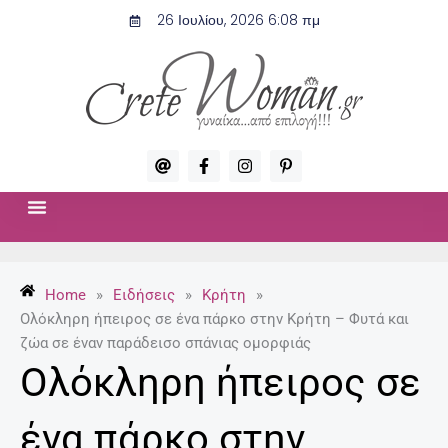
Μετάβαση
26 Ιουλίου, 2026 6:08 πμ
στο
περιεχόμενο
A
F
I
P
t
a
n
i
c
s
n
e
t
t
b
a
e
o
g
r
ΣΧΈΣΕΙΣ & ΣΕΞ
ΜΌΔΑ-ΟΜΟΡΦΙΆ
o
r
e
k
a
s
-
m
t
Home
»
Ειδήσεις
»
Κρήτη
»
f
-
p
Oλόκληρη ήπειρος σε ένα πάρκο στην Κρήτη – Φυτά και
ζώα σε έναν παράδεισο σπάνιας ομορφιάς
Oλόκληρη ήπειρος σε
ένα πάρκο στην