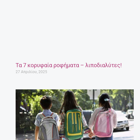
Τα 7 κορυφαία ροφήματα – λιποδιαλύτες!
27 Απριλίου, 2025