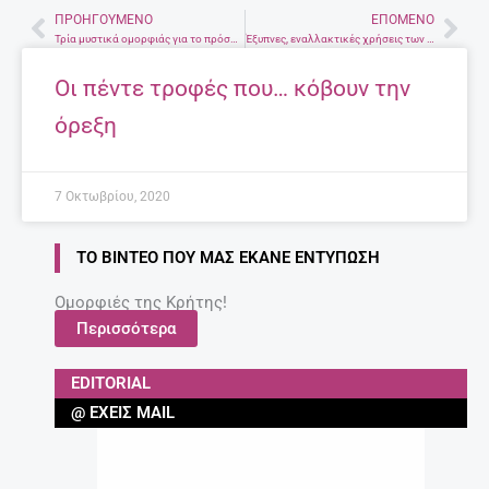
ΠΡΟΗΓΟΎΜΕΝΟ
ΕΠΌΜΕΝΟ
Prev
Nex
Τρία μυστικά ομορφιάς για το πρόσωπο που πρέπει να γνωρίζετε
Έξυπνες, εναλλακτικές χρήσεις των κουζινικών σκευών
Οι πέντε τροφές που… κόβουν την
όρεξη
7 Οκτωβρίου, 2020
ΤΟ ΒΊΝΤΕΟ ΠΟΥ ΜΑΣ ΈΚΑΝΕ ΕΝΤΎΠΩΣΗ
Ομορφιές της Κρήτης!
Περισσότερα
EDITORIAL
@ ΈΧΕΙΣ MAIL