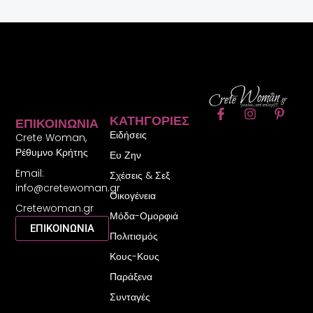
F
I
P
ΚΑΤΗΓΟΡΊΕΣ
ΕΠΙΚΟΙΝΩΝΊΑ
a
n
i
Ειδήσεις
c
s
n
Crete Woman,
e
t
t
Ρέθυμνο Κρήτης
Ευ Ζην
b
a
e
Email:
o
g
r
Σχέσεις & Σεξ
o
r
e
info@cretewoman.gr
Οικογένεια
k
a
s
Cretewoman.gr
-
m
t
Μόδα-Ομορφιά
f
-
ΕΠΙΚΟΙΝΩΝΙΑ
Πολιτισμός
p
Κους-Κους
Παράξενα
Συνταγές