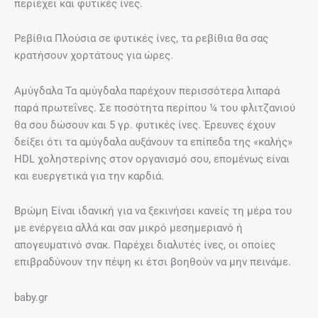
περιέχει και φυτικές ίνες.
Ρεβίθια Πλούσια σε φυτικές ίνες, τα ρεβίθια θα σας
κρατήσουν χορτάτους για ώρες.
Αμύγδαλα Τα αμύγδαλα παρέχουν περισσότερα λιπαρά
παρά πρωτεΐνες. Σε ποσότητα περίπου ¼ του φλιτζανιού
θα σου δώσουν και 5 γρ. φυτικές ίνες. Έρευνες έχουν
δείξει ότι τα αμύγδαλα αυξάνουν τα επίπεδα της «καλής»
HDL χοληστερίνης στον οργανισμό σου, επομένως είναι
και ευεργετικά για την καρδιά.
Βρώμη Είναι ιδανική για να ξεκινήσει κανείς τη μέρα του
με ενέργεια αλλά και σαν μικρό μεσημεριανό ή
απογευματινό σνακ. Παρέχει διαλυτές ίνες, οι οποίες
επιβραδύνουν την πέψη κι έτσι βοηθούν να μην πεινάμε.
baby.gr