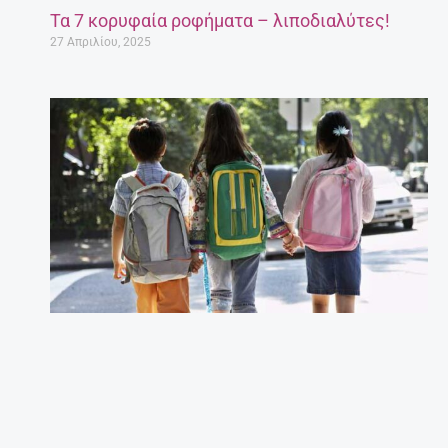
Τα 7 κορυφαία ροφήματα – λιποδιαλύτες!
27 Απριλίου, 2025