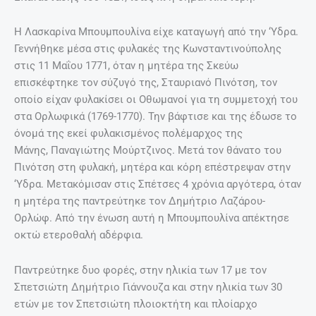
Η Λασκαρίνα Μπουμπουλίνα είχε καταγωγή από την ‘Υδρα.
Γεννήθηκε μέσα στις φυλακές της Κωνσταντινούπολης
στις 11 Μαΐου 1771, όταν η μητέρα της Σκεύω
επισκέφτηκε τον σύζυγό της, Σταυριανό Πινότση, τον
οποίο είχαν φυλακίσει οι Οθωμανοί για τη συμμετοχή του
στα Ορλωφικά (1769-1770). Την βάφτισε και της έδωσε το
όνομά της εκεί φυλακισμένος πολέμαρχος της
Μάνης, Παναγιώτης Μούρτζινος. Μετά τον θάνατο του
Πινότση στη φυλακή, μητέρα και κόρη επέστρεψαν στην
‘Υδρα. Μετακόμισαν στις Σπέτσες 4 χρόνια αργότερα, όταν
η μητέρα της παντρεύτηκε τον Δημήτριο Λαζάρου-
Ορλώφ. Από την ένωση αυτή η Μπουμπουλίνα απέκτησε
οκτώ ετεροθαλή αδέρφια.
Παντρεύτηκε δυο φορές, στην ηλικία των 17 με τον
Σπετσιώτη Δημήτριο Γιάννουζα και στην ηλικία των 30
ετών με τον Σπετσιώτη πλοιοκτήτη και πλοίαρχο