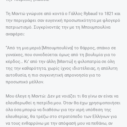
Τη Μαντώ γνώρισε από κοντά ο Γάλλος Rybaud το 1821 και
την περιγράφει σαν ευγενική προσωπικότητα με φλογερό
πατριωτισμό. Συγκρίνοντάς την με τη Μπουμπουλίνα
αναφέρει:
“Από τη μια μεριά [Μπουμπουλίνα] το θάρρος, σπάνιο σε
γυναίκες, που συνοδεύεται όμως από τη βουλιμία για το
κέρδος… Κι’ από την άλλη [Μαντώ] η φιλοπατρία σε όλη
της την καθαρότητα, χωρίς ίχνος ιδιοτέλειας, η απόλυτη
αυτοθυσία, η πιο συγκινητική απρονοησία για το
προσωπικό μέλλον.
Μου έλεγε η Μαντώ: Δεν με νοιάζει τι θα γίνω αν είναι να
ελευθερωθεί η πατρίδα μου. Όταν θα έχω χρησιμοποιήσει
όλα όσα μπορώ να διαθέσω για την ιερή υπόθεση της
ελευθερίας, θα τρέξω στο στρατόπεδο των Ελλήνων για
να τους ενθαρρύνω με την απόφασή μου να πεθάνω, αν