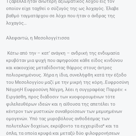
Τζαβέλλα ήταν ανώτερη αξιωματικός λόχου εις τον
οποίον είχε ταχθεί ο σύζυγός της ως λοχαγός. Έλαβε
βαθμό ταγματάρχου σε λόχο που ήταν ο άνδρας της
λοχαγός…
Αλεφαντώ, η Μεσολογγίτισσα
Κάτω από την – κατ’ ανάγκη – ανδρική της ενδυμασία
κρυβόταν μια ψυχή που αψηφούσε κάθε είδος κινδύνου
και κακουχίας μεταδίδοντας θάρρος στους άντρες
πολιορκημένους. Χήρα η ίδια, συνελήφθη κατά την έξοδο
του Μεσολογγίου μαζί με την μικρή της κόρη..Ευφροσύνη
ΝέγρηΗ Ευφροσύνη Νέγρη, λέει η συγγραφέας Παρρέν: «
Ειργάσθη, προς διάδοσιν των κυοφορουμένων τότε
φιλελευθέρων ιδεών και η αίθουσα της απετέλει το
κέντρον των μυστικών συναθροίσεων των μεμυημένων
ομογενών. Υπό τας μυροβόλους ανθοδέσμας των
πολυτελών δοχείων, εκρύβοντο τα εγχειρίδια* και τα
όπλα, τα οποία κρυφά και μεταξύ δύο φιλοφρονήσεων