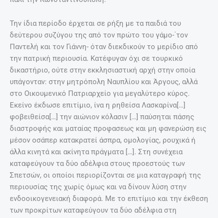
Την ίδια περίοδο έρχεται σε ρήξη με τα παιδιά του
δεύτερου συζύγου της από τον πρώτο του γάμο-΄τον
Παντελή και τον Γιάννη- όταν διεκδικούν το μερίδιο από
την πατρική περιουσία. Κατέφυγαν όχι σε τουρκικό
δικαστήριο, ούτε στην εκκλησιαστική αρχή στην οποία
υπάγονταν: στην μητρόπολη Ναυπλίου και Άργους, αλλά
στο Οικουμενικό Πατριαρχείο για μεγαλύτερο κύρος.
Εκείνο έκδωσε επιτίμιο, ίνα η ρηθείσα Λασκαρίνα[…]
φοβειθείσα[…] την αιώνιον κόλασιν […] παύσηται πάσης
διαστροφής και ματαίας προφασεως και μη φανερώση εις
μέσον οσάπερ κατακρατεί άσπρα, ομολογίας, ρουχικά ή
άλλα κινητά και ακίνητα πράγματα […]. Στη συνέχεια
καταφεύγουν τα δύο αδέλφια στους προεστούς των
Σπετσών, οι οποίοι περιορίζονται σε μια καταγραφή της
περιουσίας της χωρίς όμως και να δίνουν λύση στην
ενδοοικογενειακή διαφορά. Με το επιτίμιο και την έκθεση
των προκρίτων καταφεύγουν τα δύο αδέλφια στη