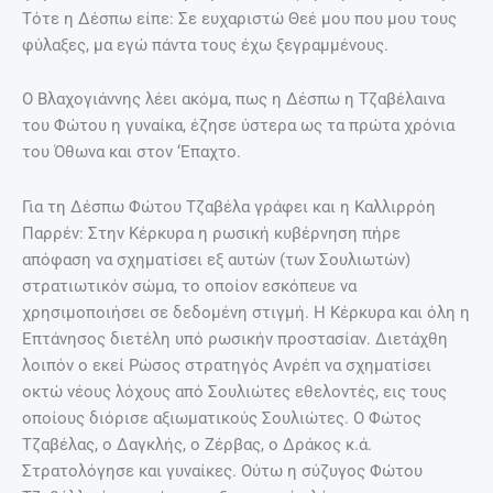
Τότε η Δέσπω είπε: Σε ευχαριστώ Θεέ μου που μου τους
φύλαξες, μα εγώ πάντα τους έχω ξεγραμμένους.
Ο Βλαχογιάννης λέει ακόμα, πως η Δέσπω η Τζαβέλαινα
του Φώτου η γυναίκα, έζησε ύστερα ως τα πρώτα χρόνια
του Όθωνα και στον ‘Επαχτο.
Για τη Δέσπω Φώτου Τζαβέλα γράφει και η Καλλιρρόη
Παρρέν: Στην Κέρκυρα η ρωσική κυβέρνηση πήρε
απόφαση να σχηματίσει εξ αυτών (των Σουλιωτών)
στρατιωτικόν σώμα, το οποίον εσκόπευε να
χρησιμοποιήσει σε δεδομένη στιγμή. Η Κέρκυρα και όλη η
Επτάνησος διετέλη υπό ρωσικήν προστασίαν. Διετάχθη
λοιπόν ο εκεί Ρώσος στρατηγός Ανρέπ να σχηματίσει
οκτώ νέους λόχους από Σουλιώτες εθελοντές, εις τους
οποίους διόρισε αξιωματικούς Σουλιώτες. Ο Φώτος
Τζαβέλας, ο Δαγκλής, ο Ζέρβας, ο Δράκος κ.ά.
Στρατολόγησε και γυναίκες. Ούτω η σύζυγος Φώτου