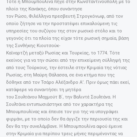
Τότε η Μπουμπουλίνα πήγε στην Κωνσταντινούπολη με το
πλοίο της Κανάκης, όπου συνάντησε
τον Ρώσο, Φιλέλληνα πρεσβευτή Στρογκόνωφ, από τον
οποίο ζήτησε να την προστατέψει επικαλούμενη τις
υπηρεσίες του συζύγου της στον ρωσικό στόλο και το
γεγονός ότι τα πλοία της είχαν τότε ρωσική σημαία, βάση
της Συνθήκης Κιουτσούκ-
Καϊναρτζή μεταξύ Ρωσίας και Τουρκίας, το 1774. Τότε
εκείνος για να την σώσει από την επικείμενη σύλληψή της
από τους Τούρκους, την έστειλε στην Κριμαία της νότιας
Ρωσίας, στη Μαύρη Θάλασσα, σε ένα κτήμα που της
δόθηκε από τον Τσάρο Αλέξανδρο Α’. Πριν όμως πάει εκεί,
κατάφερε να συναντήσει τη μητέρα
του Σουλτάνου Μαχμούτ Β΄, την Βαλιντέ Σουλτάνα. Η
Σουλτάνα εντυπωσιάστηκε από τον χαρακτήρα της
Μπουμπουλίνας και έπεισε τον γιο της να υπογράψει
φιρμάνι, με το οποίο δεν θα άγγιζε την περιουσία της και
δεν θα την συνελάμβανε. Η Μπουμπουλίνα αφού έμεινε
στην Κριμαία για περίπου τρεις μήνες περιμένοντας να