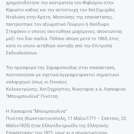
χρηματοδότησε την εκστρατεία του Φαβιέρου στην
Κάρυστο καθώς και την αντίστοιχη του Χατζημιχάλη
Νταλιάνη στην Κρήτη. Μεσούσης της επανάστασης,
παντρεύτηκε τον αξιωματικό Γεώργιο ή Θεόδωρο
Στεφάνου ο οποίος σκοτώθηκε μαχόμενος, αποκτώντας
μαζί του δύο παιδιά. Πέθανε άπορη μετά το 1865, έτος
κατά το οποίο αιτήθηκε σύνταξη από την Επιτροπή
Εκδουλεύσεων.
Την προσφορά της Ζαραφοπούλας στην επανάσταση,
πιστοποίησαν με σχετικά έγγραφα αρκετοί σημαντικοί
οπλαρχηγοί όπως οι Γενναίος
Κολοκοτρώνης, Χατζηχρήστος, Νικηταράς κ.ά..Λασκαρίνα
“Μπουμπουλίνα” Πινότση
Η Λασκαρίνα “Μπουμπουλίνα”
Πινότση (Κωνσταντινούπολη, 11 Μαΐου1771 – Σπέτσες, 22
Μαΐου1825) ήταν Ελληνίδα ηρωίδα της Ελληνικής
Επανάστασης του 1821, ίσως κι η σημαντικότερη.