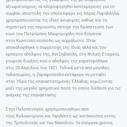
αξιωματούχους, να πληροφορηθεί λεπτομέρειες για το
συμβάν, αποστολή την οποία έφερε εις πέρας Παράλληλα,
χρησιμοποιώντας τις ίδιες γνωριμίες καθώς και τη
σημαντική της περιουσία, πέτυχε την δραπέτευση των
γιων του Πετρόμπεη Μαυρομιχάλη που διέμεναν
στην Κωνσταντινούπολη ως αιχμάλωτοι. Όταν
αποκαλύφθηκε η συμμετοχή της ίδιας αλλά και του
εμπόρου αδελφού της, Χατζηβασίλη, στη Φιλική Εταιρεία,
γνώρισε διώξεις ενώ ο αδελφός της καρατομήθηκε
στις 23 Απριλίου του 1821. Τελικά, μετά από μεγάλες
ταλαιπωρίες, η Ζαραφοπούλα κατάφερε να μεταβεί
στην Ύδρα της επαναστατημένης Ελλάδας, κομίζοντας
μαζί της μεγάλο χρηματικό ποσό το οποίο διέθεσε για τις
ανάγκες της επανάστασης
Στην Πελοπόννησο, χρησιμοποιήθηκε από
τους Κολοκοτρώνη και Υψηλάντη ως κατάσκοπος εντός
της Τριπολιτσάς και του Ναυπλίου. Τα επόμενα χρόνια,