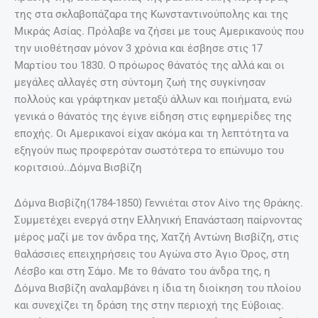
της στα σκλαβοπάζαρα της Κωνσταντινούπολης και της
Μικράς Ασίας. Πρόλαβε να ζήσει με τους Αμερικανούς που
την υιοθέτησαν μόνον 3 χρόνια και έσβησε στις 17
Μαρτίου του 1830. Ο πρόωρος θάνατός της αλλά και οι
μεγάλες αλλαγές στη σύντομη ζωή της συγκίνησαν
πολλούς και γράφτηκαν μεταξύ άλλων και ποιήματα, ενώ
γενικά ο θάνατός της έγινε είδηση στις εφημερίδες της
εποχής. Οι Αμερικανοί είχαν ακόμα και τη λεπτότητα να
εξηγούν πως προφερόταν σωστότερα το επώνυμο του
κοριτσιού..Δόμνα Βισβίζη
Δόμνα Βισβίζη(1784-1850) Γεννιέται στον Αίνο της Θράκης.
Συμμετέχει ενεργά στην Ελληνική Επανάσταση παίρνοντας
μέρος μαζί με τον άνδρα της, Χατζή Αντώνη Βισβίζη, στις
θαλάσσιες επειχηρήσεις του Αγώνα στο Άγιο Όρος, στη
Λέσβο και στη Σάμο. Με το θάνατο του άνδρα της, η
Δόμνα Βισβίζη αναλαμβάνει η ίδια τη διοίκηση του πλοίου
και συνεχίζει τη δράση της στην περιοχή της Εύβοιας.