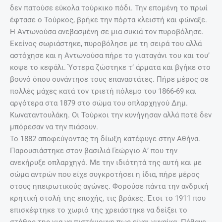
δεν πατούσε εύκολα τούρκικο πόδι. Την επομένη το πρωί
έφτασε ο Τούρκος, βρήκε την πόρτα κλειστή και φώναξε.
Η Αντωνούσα ανεβασμένη σε μια συκιά τον πυροβόλησε.
Εκείνος σωριάστηκε, πυροβόλησε με τη σειρά του αλλά
αστόχησε και η Αντωνούσα πήρε το γιαταγάνι του και τουʼ
κοψε το κεφάλι. Ύστερα ζώστηκε τʼ άρματα και βγήκε στο
βουνό όπου συνάντησε τους επαναστάτες. Πήρε μέρος σε
πολλές μάχες κατά τον τριετή πόλεμο του 1866-69 και
αργότερα στα 1879 στο σώμα του οπλαρχηγού Δημ.
Κωναταντουλάκη. Οι Τούρκοι την κυνήγησαν αλλά ποτέ δεν
μπόρεσαν να την πιάσουν.
Το 1882 αποφεύγοντας τη δίωξη κατέφυγε στην Αθήνα.
Παρουσιάστηκε στον βασιλιά Γεώργιο Αʼ που την
ανεκήρυξε οπλαρχηγό. Με την ιδιότητά της αυτή και με
σώμα αντρών που είχε συγκροτήσει η ίδια, πήρε μέρος
στους ηπειρωτικούς αγώνες. Φορούσε πάντα την ανδρική
κρητική στολή της εποχής, τις βράκες. Έτσι το 1911 που
επισκέφτηκε το χωριό της χρειάστηκε να δείξει το
στήθος της για να πιστέψουνε πως είναι γυναίκα. Πέθανε