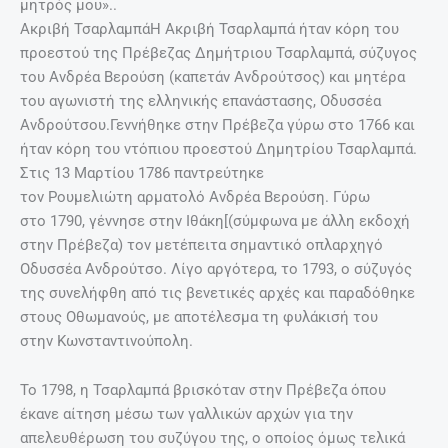
μητρός μου»..
Ακριβή ΤσαρλαμπάH Ακριβή Τσαρλαμπά ήταν κόρη του
προεστού της Πρέβεζας Δημήτριου Τσαρλαμπά, σύζυγος
του Ανδρέα Βερούση (καπετάν Ανδρούτσος) και μητέρα
του αγωνιστή της ελληνικής επανάστασης, Οδυσσέα
Ανδρούτσου.Γεννήθηκε στην Πρέβεζα γύρω στο 1766 και
ήταν κόρη του ντόπιου προεστού Δημητρίου Τσαρλαμπά.
Στις 13 Μαρτίου 1786 παντρεύτηκε
τον Ρουμελιώτη αρματολό Ανδρέα Βερούση. Γύρω
στο 1790, γέννησε στην Ιθάκη[(σύμφωνα με άλλη εκδοχή
στην Πρέβεζα) τον μετέπειτα σημαντικό οπλαρχηγό
Οδυσσέα Ανδρούτσο. Λίγο αργότερα, το 1793, ο σύζυγός
της συνελήφθη από τις βενετικές αρχές και παραδόθηκε
στους Οθωμανούς, με αποτέλεσμα τη φυλάκισή του
στην Κωνσταντινούπολη.
Το 1798, η Τσαρλαμπά βρισκόταν στην Πρέβεζα όπου
έκανε αίτηση μέσω των γαλλικών αρχών για την
απελευθέρωση του συζύγου της, ο οποίος όμως τελικά