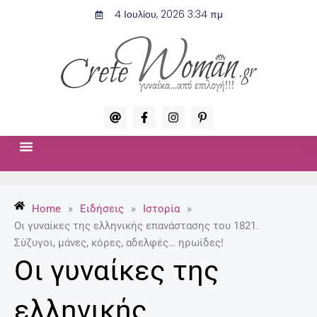
Μετάβαση
4 Ιουλίου, 2026 3:34 πμ
στο
περιεχόμενο
A
F
I
P
t
a
n
i
c
s
n
e
t
t
b
a
e
o
g
r
ΣΧΈΣΕΙΣ & ΣΕΞ
ΜΌΔΑ-ΟΜΟΡΦΙΆ
o
r
e
k
a
s
-
m
t
Home
»
Ειδήσεις
»
Ιστορία
»
f
-
p
Οι γυναίκες της ελληνικής επανάστασης του 1821.
Σύζυγοι, μάνες, κόρες, αδελφές… ηρωίδες!
Οι γυναίκες της
ελληνικής