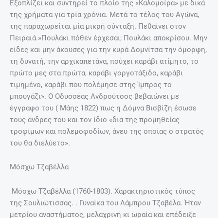
Εξοπλίζει και συντηρεί το πλοίο της «Καλομοίρα» με δικά
της χρήματα για τρία χρόνια. Μετά το τέλος του Αγώνα,
της παραχωρείται μία μικρή σύνταξη. Πεθαίνει στον
Πειραιά.»Πουλάκι πόθεν έρχεσαι; Πουλάκι αποκρίσου. Μην
είδες και μην άκουσες για την κυρά Δομνίτσα την όμορφη,
τη δυνατή, την αρχικαπετάνα, πούχει καράβι ατίμητο, το
πρώτο μες στα πρώτα, καράβι γοργοτάξιδο, καράβι
τιμημένο, καράβι που πολέμησε στης Ίμπρος το
μπουγάζι». Ο Οδυσσέας Ανδρούτσος βεβαιώνει με
έγγραφο του ( Μάης 1822) πως η Δόμνα Βισβίζη έσωσε
τους άνδρες του και τον ίδιο «δια της προμηθείας
τροφίμων και πολεμοφοδίων, άνευ της οποίας ο στρατός
του θα διελύετο».
Μόσχω Τζαβέλλα
Μόσχω Τζαβέλλα (1760-1803). Χαρακτηριστικός τύπος
της Σουλιώτισσας. . Γυναίκα του Λάμπρου Τζαβέλα. Ήταν
μετρίου αναστήματος, μελαχρινή κι ωραία και επέδειξε