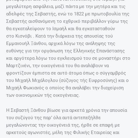
μεγαλύτερη ασφάλεια, μαζί πάντα με την μητέρα και τις
αδελφές της Σεβαστής, ενώ το 1822 με πρωτοβουλία της
Σεβαστής αισθανόμενη το εχθρικό περιβάλλον γύρω της
θα εγκαταλείψουν το Ισμαήλ και θα εγκατασταθούν
στο Κισνόβι . Κατά την διάρκεια της απουσίας τού
Εμμανουήλ Ξάνθου, αρχικά λόγω της ανάληψης της
ευθύνης για την οργάνωση της Ελληνικής Επανάστασης
και αργότερα λόγω του εγκλεισμού του σε μοναστήρι στο
Μαρτζινένι, την οικογένειά του θα αναλάβουν να
φροντίζουν έμπιστα σε αυτό άτομα όπως ο σύγγαμβρός
του Μιχαήλ Μιχάλογλου (σύζυγος τής Ευφροσύνης) και ο
Μιχαήλ Φωκιανός ο οποίος θα αναλάβει την διαχείριση
των οικονομικών τής οικογένειας.
Η Σεβαστή Ξάνθου βίωσε για αρκετά χρόνια την απουσία
του συζύγού της παρ’ όλα αυτά αντεπεξήλθε
μεγαλώνοντας την οικογένειά της, ήρθε σε επαφή με
αρκετούς αγωνιστές, μέλη της Φιλικής Εταιρείας και