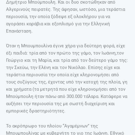
Δημήτριο Μπούμπουλη. Και οι δυο σκοτώθηκαν από
Αλγερινούς πειρατές. Της άφησαν, ωστόσο, μια τεράστια
περιουσία, την οποία ξόδεψε εξ ολοκλήρου για να
αγοράσει καράβια και εξοπλισμό για την Ελληνική
Επανάσταση.
Όταν η Μπουμπουλίνα έγινε χήρα για δεύτερη φορά, είχε
έξι παιδιά: τρία από τον πρώτο της γάμο, τον Ιωάννη,τον
Γεώργιο και τη Μαρία, και τρία από τον δεύτερο γάμο της:
την Σκεύω, την Ελένη και τον Νικόλαο. Επίσης είχε και
τεράστια περιουσία την οποία είχε κληρονομήσει από
τους συζύγους της, έχοντας υπό την κατοχή της πλοία, γη
και χρήματα (τα μετρητά που είχε κληρονομήσει από τον
Μπούμπουλη ήταν πάνω από 300.000 τάλαρα. Κατάφερε να
αυξήσει την περιουσία της με σωστή διαχείριση και
εμπορικές δραστηριότητες.
Το ακρόπρωρο του πλοίου “Αγαμέμνων” της
Μπουμπουλίνας με κυβερνήτη το γιο της Ιωάννη. Εθνικό