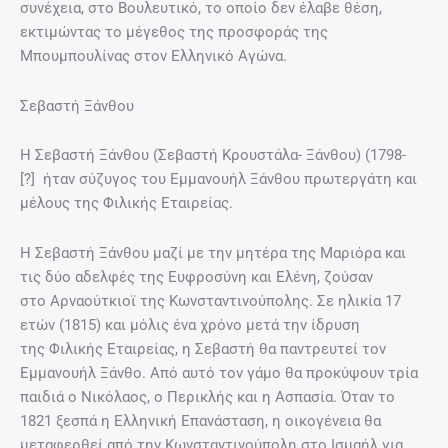
συνέχεια, στο Βουλευτικό, το οποίο δεν έλαβε θέση,
εκτιμώντας το μέγεθος της προσφοράς της
Μπουμπουλίνας στον Ελληνικό Αγώνα.
Σεβαστή Ξάνθου
Η Σεβαστή Ξάνθου (Σεβαστή Κρουστάλα- Ξάνθου) (1798-
[?] ήταν σύζυγος του Εμμανουήλ Ξάνθου πρωτεργάτη και
μέλους της Φιλικής Εταιρείας.
Η Σεβαστή Ξάνθου μαζί με την μητέρα της Μαριόρα και
τις δύο αδελφές της Ευφροσύνη και Ελένη, ζούσαν
στο Αρναούτκιοϊ της Κωνσταντινούπολης. Σε ηλικία 17
ετών (1815) και μόλις ένα χρόνο μετά την ίδρυση
της Φιλικής Εταιρείας, η Σεβαστή θα παντρευτεί τον
Εμμανουήλ Ξάνθο. Από αυτό τον γάμο θα προκύψουν τρία
παιδιά ο Νικόλαος, ο Περικλής και η Ασπασία. Όταν το
1821 ξεσπά η Ελληνική Επανάσταση, η οικογένεια θα
μεταφερθεί από την Κωνσταντινούπολη στο Ισμαήλ για