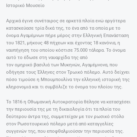
Ιστορικό Μουσείο
Αρχικά έγινε συνέταιρος σε αρκετά πλοία ενώ αργότερα
κατασκεύασε τρία δικά της, το ένα από τα οποία με το
όνομα Αγαμέμνων πήρε μέρος στην Ελληνική Επανάσταση
του 1821, μήκους 48 πήχεων και έχοντας 18 κανόνια, η
ναυπήγηση του οποίου κόστισε 75.000 τάλαρα. Το όνομα
αυτό το έδωσε στη ναυαρχίδα της από
τον ομηρικό βασιλιά των Μυκηνών, Αγαμέμνονα, που
οδήγησε τους Έλληνες στον Τρωικό πόλεμο. Αυτό δείχνει
πόσο τιμούσε η Μπουμπουλίνα την ελληνική ιστορική της
κληρονομιά και τι συμβόλιζε το όνομα του πλοίου της.
Το 1816 η Οθωμανική Αυτοκρατορία θέλησε να κατασχέσει
την περιουσία της με τη δικαιολογία ότι τα πλοία του
δεύτερου άντρα της, συμμετείχαν με τον ρωσικό στόλο
στον Ρωσοτουρκικό πόλεμο μετά απὀ καταγγελίες
συγγενών της, που εποφθαλμιούσαν την περιουσία της.