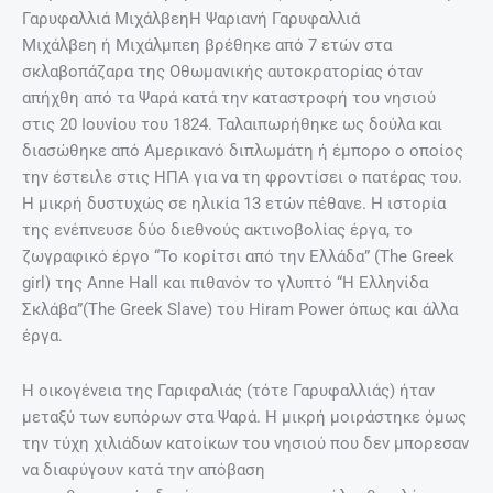
Γαρυφαλλιά ΜιχάλβεηΗ Ψαριανή Γαρυφαλλιά
Μιχάλβεη ή Μιχάλμπεη βρέθηκε από 7 ετών στα
σκλαβοπάζαρα της Οθωμανικής αυτοκρατορίας όταν
απήχθη από τα Ψαρά κατά την καταστροφή του νησιού
στις 20 Ιουνίου του 1824. Ταλαιπωρήθηκε ως δούλα και
διασώθηκε από Αμερικανό διπλωμάτη ή έμπορο ο οποίος
την έστειλε στις ΗΠΑ για να τη φροντίσει ο πατέρας του.
Η μικρή δυστυχώς σε ηλικία 13 ετών πέθανε. Η ιστορία
της ενέπνευσε δύο διεθνούς ακτινοβολίας έργα, το
ζωγραφικό έργο “Το κορίτσι από την Ελλάδα” (The Greek
girl) της Anne Hall και πιθανόν το γλυπτό “Η Ελληνίδα
Σκλάβα”(The Greek Slave) του Hiram Power όπως και άλλα
έργα.
Η οικογένεια της Γαριφαλιάς (τότε Γαρυφαλλιάς) ήταν
μεταξύ των ευπόρων στα Ψαρά. Η μικρή μοιράστηκε όμως
την τύχη χιλιάδων κατοίκων του νησιού που δεν μπορεσαν
να διαφύγουν κατά την απόβαση