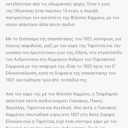
εκτελέστηκε από τις οθωμανικές αρχές. Όταν ο γιος
της Οδυσσέας ήταν περίπου 15 ετών, η Ακριβή
παντρεύτηκε τον συντοπίτη της Φίλιππο Καμμένο, με τον
οποίο απέκτησε άλλα πέντε παιδιά.
Με το ξέσπασμα της επανάστασης του 1821, κατέφυγε, για
λόγους ασφαλείας, μαζί με την κόρη της Ταρσίτσα και την
γυναίκα του πρωτότοκου γιου της, Ελένη, στο στρατόπεδο
του Ανδρούτσου στο Κωρύκιον Άνδρον του Παρνασσού.
Σύμφωνα με την αναφορά της ιδίας το 1832 προς την Ε’
Εθνοσυνέλευση, κατά τη διάρκεια της επανάστασης του
1821 σκοτώθηκαν τρία από τα παιδιά της.
Από τον γάμο της με τον Φίλιππο Καμμένο, η Τσαρλαμπά
απέκτησε πέντε παιδιά ονόματι Γιαννάκης, Πάνος,
Βαγγέλης, Ταρσίτσα και Αγγελική. Από αυτά, ο Γιαννάκης
Καμμένος σκοτώθηκε γύρω στα 1827 στη θέση Ζαγαρά
Ελικώνα ενώ η Ταρσίτσα, είχε έναν σύντομο γάμο με τον