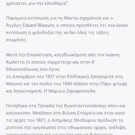
χρειαστεί, για την ελευθερία“.
Παρόμοια εντύπωση για τη Μαντώ σχημάτισε και ο
Άγγλος Eduard Blaquire, ο οποίος προσθέτει ότι του έκανε
εντύπωση η φιλοδοξία της να δει όλες τις τάξεις
ενωμένες.
Μετά την Επανάσταση, καταδιωκόμενη από τον Ιωάννη
Κωλέττη (ο οποίος συμμετείχε και στην Α’
Εθνοσυνέλευση που έγινε
το Δεκέμβριο του 1821 στην Επίδαυρο), ξαναγύρισε στη
Μύκονο και τον Ιούλιο του 1840 πέθανε στην Πάρο φτωχή
και λησμονημένη..Η Μαριγώ Ζαραφοπούλα
Γεννήθηκε στα Ταταύλα της Κωνσταντινούπολης όπου και
κατοικούσε. Μυήθηκε στη Φιλική Εταιρεία και όταν κατά
τις αρχές του 1821, ο Ασημάκης Θεοδώρου πρόδωσε τα
μυστικά της οργάνωσης στις οθωμανικές αρχές, ανέλαβε,
χρησιμοποιώντας τις γνωριμίες της με διάφορους