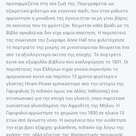
προσαρμόζεται στη νέα ζωή της. Περιγράφεται ως
εξαιρετικά φιλότιμο και ευγενικό παιδί, που όταν μάλιστα
αρρώστησε η μοναδική της έγνοια ήταν να μη γίνει βάρος
σε εκείνους που τη φρόντιζαν. Κοιμόταν κάθε βράδι με τη
Βίβλο αγκαλιά και δεν είχε καμία απαίτηση. Η περιπέτειά
της συγκίνησε την ζωγράφο Anne Hall που φιλοτέχνησε
το πορτραίτο της μικρής σε μινιατούρα και θεωρείται ένα
από τα αξιολογοτερα σκίτσα της εποχής. Το πορτρέτο
έγινε και εξώφυλλο βιβλίου που κυκλοφόρησε το 1831. Οι
περιπέτειες των Ελλήνων είχαν γενικά συγκινήσει το
αμερικανικό κοινό και περίπου 13 χρόνια αργότερα ο
γλύπτης Hiram Power εμπνεύστηκε από την ιστορία της
Γαριφαλιάς (ή πιθανόν όμως και άλλης παθούσας) ένα
εντυπωσιακό για την εποχή του γλυπτό, όπου παρίστανε
ουσιαστικά αλυσοδεμένη την Αφροδίτη της Μήλου. Η
Γαριφαλιά αρρώστησε το χειμώνα του 1830 σε ηλικία 13
ετών από άγνωστη νόσο. Η οκογένεια που την υιοθέτησε
την είχε βρει εξαρχής φιλάσθενη, πιθανόν όχι λόγω της
κράσης της, αλλά εξαιτίας της βασανιστικής περιφοράς