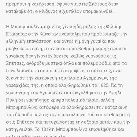
ηρεμήσει η κατάσταση, έφυγε για στις Σπέτσες όταν
κατάλαβε ότι ο κίνδυνος είχε πλέον απομακρυνθεί.
Η Μπουμπουλίνα, έχοντας γίνει ήδη μέλος της Φιλικής
Εταιρείας στην Κωνσταντινούπολη, που προετοίμαζε την
ελληνική επανάσταση, και όντας η μόνη γυναίκα που
μυήθηκε σε αυτή, στον κατώτερο βαθμό μύησης αφού οι
γυναίκες δεν γίνονταν δεκτές, καθώς γυρνούσε στις
Σπέτσες, αγόραζε μυστικά όπλα και πολεμοφόδια από τα
ξένα λιμάνια, τα οποία μετά έκρυψε στο σπίτι της, ενώ
ξεκίνησε την κατασκευή του πλοίου Αγαμέμνων, της
ναυαρχίδας της, η οποία ολοκληρώθηκε το 1820. Για τη
ναυπήγηση του Αγαμέμνονα καταγγέλθηκε στην Υψηλή
Πύλη ότι ναυπήγησε κρυφά πολεμικό πλοίο, αλλά η
Μπουμπουλίνα κατάφερε να ολοκληρώσει την κατασκευή
του δωροδοκώντας τον απεσταλμένο Τούρκο επιθεωρητή
στις Σπέτσες και πετυχαίνοντας την εξορία αυτών που την
κατήγγειλαν. Το 1819 η Μπουμπουλίνα επισκέφθηκε και
πάλι την Κωνσταντινούπολη.