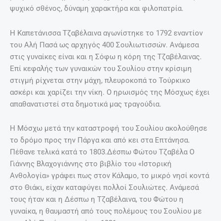
ψυχικό σθένος, δύναμη χαρακτήρα και φιλοπατρία.
Η Καπετάνισσα Τζαβέλαινα αγωνίστηκε το 1792 εναντίον
του Αλή Πασά ως αρχηγός 400 Σουλιωτισσών. Ανάμεσα
στις γυναίκες είναι και η Σόφω η κόρη της Τζαβέλαινας.
Επί κεφαλής των γυναικών του Σουλίου στην κρίσιμη
στιγμή ρίχνεται στην μάχη, πλευροκοπά το Τούρκικο
ασκέρι και χαρίζει την νίκη. Ο ηρωισμός της Μόσχως έχει
απαθανατιστεί στα δημοτικά μας τραγούδια.
Η Μόσχω μετά την καταστροφή του Σουλίου ακολούθησε
το δρόμο προς την Πάργα και από κει στα Επτάνησα.
Πέθανε τελικά κατά το 1803.Δέσπω Φώτου Τζαβέλα Ο
Γιάννης Βλαχογιάννης στο βιβλίο του «Ιστορική
Ανθολογία» γράφει πως στον Κάλαμο, το μικρό νησί κοντά
στο Θιάκι, είχαν καταφύγει πολλοί Σουλιώτες. Ανάμεσά
τους ήταν και η Δέσπω η Τζαβέλαινα, του Φώτου η
γυναίκα, η θαυμαστή από τους πολέμους του Σουλίου με