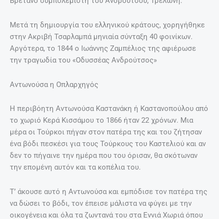
Βρετανό συμπολεμιστή του Ανδρούτσου, Τρελώνη.
Μετά τη δημιουργία του ελληνικού κράτους, χορηγήθηκε
στην Ακριβή Τσαρλαμπά μηνιαία σύνταξη 40 φοινίκων.
Αργότερα, το 1844 ο Ιωάννης Ζαμπέλιος της αφιέρωσε
την τραγωδία του «Οδυσσέας Ανδρούτσος»
Αντωνούσα η Οπλαρχηγός
Η περιβόητη Αντωνούσα Καστανάκη ή Καστανοπούλου από
το χωριό Κερά Κισσάμου το 1866 ήταν 22 χρόνων. Μια
μέρα οι Τούρκοι πήγαν στον πατέρα της και του ζήτησαν
ένα βόδι πεσκέσι για τους Τούρκους του Καστελιού και αν
δεν το πήγαινε την ημέρα που του όρισαν, θα σκότωναν
την επομένη αυτόν και τα κοπέλια του.
Τʼ άκουσε αυτό η Αντωνούσα και εμπόδισε τον πατέρα της
να δώσει το βόδι, τον έπεισε μάλιστα να φύγει με την
οικογένεια και όλα τα ζωντανά του στα Εννιά Χωριά όπου