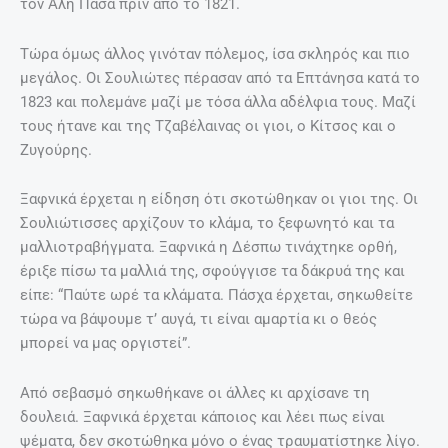
τον Αλή Πασά πριν από το 1821.
Τώρα όμως άλλος γινόταν πόλεμος, ίσα σκληρός και πιο
μεγάλος. Οι Σουλιώτες πέρασαν από τα Επτάνησα κατά το
1823 και πολεμάνε μαζί με τόσα άλλα αδέλφια τους. Μαζί
τους ήτανε και της Τζαβέλαινας οι γιοι, ο Κίτσος και ο
Ζυγούρης.
Ξαφνικά έρχεται η είδηση ότι σκοτώθηκαν οι γιοι της. Οι
Σουλιώτισσες αρχίζουν το κλάμα, το ξεφωνητό και τα
μαλλιοτραβήγματα. Ξαφνικά η Δέσπω τινάχτηκε ορθή,
έριξε πίσω τα μαλλιά της, σφούγγισε τα δάκρυά της και
είπε: “Παύτε ωρέ τα κλάματα. Πάσχα έρχεται, σηκωθείτε
τώρα να βάψουμε τ’ αυγά, τι είναι αμαρτία κι ο θεός
μπορεί να μας οργιστεί”.
Από σεβασμό σηκωθήκανε οι άλλες κι αρχίσανε τη
δουλειά. Ξαφνικά έρχεται κάποιος και λέει πως είναι
ψέματα, δεν σκοτώθηκα μόνο ο ένας τραυματίστηκε λίγο.