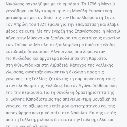
Νικόλαος ασχολήθηκε με το εμπόριο. Το 1796 η Μαντώ
γεννήθηκε και λίγο καιρό πριν τη Μεγάλη Επανάσταση
μετακόμισε με τον Θείο της τον Παπα-Μαύρο στη Τήνο.
Τον Απρίλη του 1821 έμαθε για την επανάσταση και έλαβε
μέρος σε αυτή. Με την έναρξη της Επανάστασης, η Μαντώ
πήγε στην Μύκονο και ξεσήκωσε τους κατοίκους εναντίον
των Τούρκων. Με πλοία εξοπλισμένα με δικά της έξοδα,
καταδίωξε διακόσιους Αλγερινούς που λυμαινόταν
τις Κυκλάδες και αργότερα πολέμησε στη Κάρυστο,
στη Φθιώτιδα και στη Λιβαδειά. Κάτοχος της γαλλικής
γλώσσας, συνέταξε συγκινητική έκκληση προς τις
γυναίκες της Γαλλίας, ζητώντας τη συμπαράστασή τους
στον πληθυσμό της Ελλάδας. Για τον Αγώνα διέθεσε όλη
της την περιουσία. Για τη συνολική δραστηριότητά της
ο Ιωάννης Καποδίστριας της απένειμε -τιμή μοναδική σε
γυναίκα- το αξίωμα του επίτιμου αντιστράτηγου και της
παραχώρησε κεντρικό σπίτι στο Ναύπλιο. Επίσης εκτός
από τη Γαλλική, μιλούσε άπταιστα την Ιταλική, αλλά και
την Τουρκική γλώσσα.