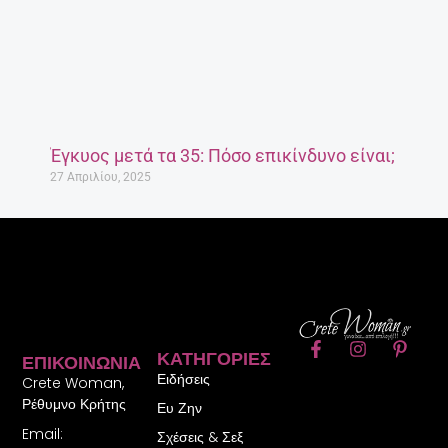
Έγκυος μετά τα 35: Πόσο επικίνδυνο είναι;
27 Απριλίου, 2025
F
I
P
ΚΑΤΗΓΟΡΊΕΣ
ΕΠΙΚΟΙΝΩΝΊΑ
a
n
i
Ειδήσεις
c
s
n
Crete Woman,
e
t
t
Ρέθυμνο Κρήτης
Ευ Ζην
b
a
e
Email:
o
g
r
Σχέσεις & Σεξ