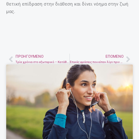
θετική επίδραση στην διάθεση και δίνει νόημα στην ζωή
μας.
ΠΡΟΗΓΟΎΜΕΝΟ
ΕΠΌΜΕΝΟ
Prev
Nex
Tρία χρόνια στο εξωτερικό – Kατάθεση ψυχής Έλληνα μετανάστη
Επικές φράσεις που είπαν λίγο πριν πεθάνουν 20 διασημότητες και έμειναν στην ιστορία