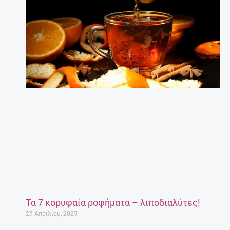
Τα 7 κορυφαία ροφήματα – λιποδιαλύτες!
27 Απριλίου, 2025