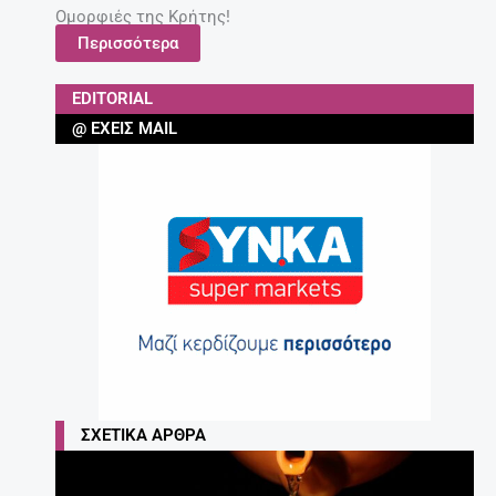
Ομορφιές της Κρήτης!
Περισσότερα
EDITORIAL
@ ΈΧΕΙΣ MAIL
ΣΧΕΤΙΚΆ ΆΡΘΡΑ