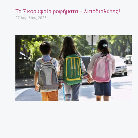
Τα 7 κορυφαία ροφήματα – λιποδιαλύτες!
27 Απριλίου, 2025