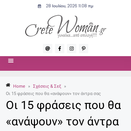
Μετάβαση
28 Ιουλίου, 2026 11:08 πμ
στο
περιεχόμενο
A
F
I
P
t
a
n
i
c
s
n
e
t
t
b
a
e
o
g
r
ΣΧΈΣΕΙΣ & ΣΕΞ
ΜΌΔΑ-ΟΜΟΡΦΙΆ
o
r
e
k
a
s
-
m
t
Home
»
Σχέσεις & Σεξ
»
f
-
p
Οι 15 φράσεις που θα «ανάψουν» τον άντρα σας
Οι 15 φράσεις που θα
«ανάψουν» τον άντρα