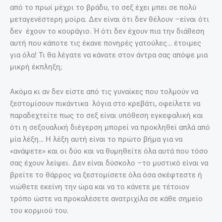
από το πρωί μέχρι το βράδυ, το σεξ έχει μπει σε πολύ
μεταγενέστερη μοίρα. Δεν είναι ότι δεν θέλουν –είναι ότι
δεν έχουν το κουράγιο. Ή ότι δεν έχουν πια την διάθεση
αυτή που κάποτε τις έκανε πονηρές γατούλες… έτοιμες
για όλα! Τι θα λέγατε να κάνατε στον άντρα σας απόψε μια
μικρή έκπληξη;
Ακόμα κι αν δεν είστε από τις γυναίκες που τολμούν να
ξεστομίσουν πικάντικα λόγια στο κρεβάτι, οφείλετε να
παραδεχτείτε πως το σεξ είναι υπόθεση εγκεφαλική και
ότι η σεξουαλική διέγερση μπορεί να προκληθεί απλά από
μία λέξη… Η λέξη αυτή είναι το πρώτο βήμα για να
«ανάψετε» και οι δύο και να θυμηθείτε όλα αυτά που τόσο
σας έχουν λείψει. Δεν είναι δύσκολο –το μυστικό είναι να
βρείτε το θάρρος να ξεστομίσετε όλα όσα σκέφτεστε ή
νιώθετε εκείνη την ώρα και να το κάνετε με τέτοιον
τρόπο ώστε να προκαλέσετε ανατριχίλα σε κάθε σημείο
του κορμιού του.