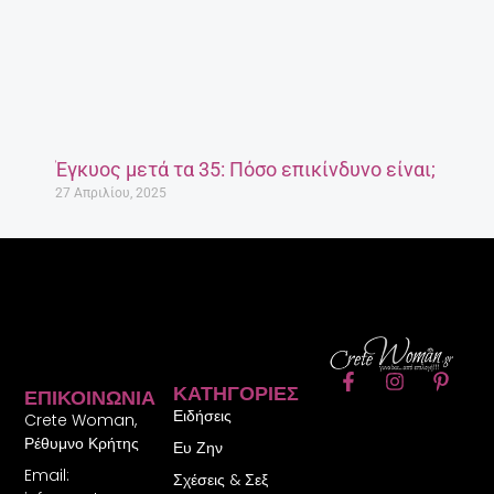
Έγκυος μετά τα 35: Πόσο επικίνδυνο είναι;
27 Απριλίου, 2025
F
I
P
ΚΑΤΗΓΟΡΊΕΣ
ΕΠΙΚΟΙΝΩΝΊΑ
a
n
i
Ειδήσεις
c
s
n
Crete Woman,
e
t
t
Ρέθυμνο Κρήτης
Ευ Ζην
b
a
e
Email:
o
g
r
Σχέσεις & Σεξ