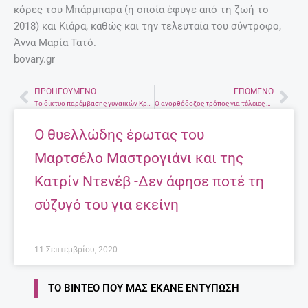
κόρες του Μπάρμπαρα (η οποία έφυγε από τη ζωή το
2018) και Κιάρα, καθώς και την τελευταία του σύντροφο,
Άννα Μαρία Τατό.
bovary.gr
ΠΡΟΗΓΟΎΜΕΝΟ
ΕΠΌΜΕΝΟ
Prev
Nex
Το δίκτυο παρέμβασης γυναικών Κρήτης για τον Big Brother
Ο ανορθόδοξος τρόπος για τέλειες τραγανές πατάτες τηγανητές
Ο θυελλώδης έρωτας του
Μαρτσέλο Μαστρογιάνι και της
Κατρίν Ντενέβ -Δεν άφησε ποτέ τη
σύζυγό του για εκείνη
11 Σεπτεμβρίου, 2020
ΤΟ ΒΊΝΤΕΟ ΠΟΥ ΜΑΣ ΈΚΑΝΕ ΕΝΤΎΠΩΣΗ