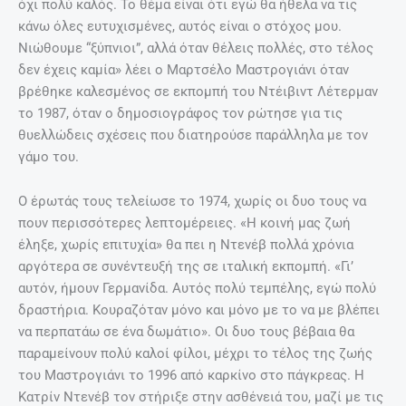
όχι πολύ καλός. Το θέμα είναι ότι εγώ θα ήθελα να τις
κάνω όλες ευτυχισμένες, αυτός είναι ο στόχος μου.
Νιώθουμε “ξύπνιοι”, αλλά όταν θέλεις πολλές, στο τέλος
δεν έχεις καμία» λέει ο Μαρτσέλο Μαστρογιάνι όταν
βρέθηκε καλεσμένος σε εκπομπή του Ντέιβιντ Λέτερμαν
το 1987, όταν ο δημοσιογράφος τον ρώτησε για τις
θυελλώδεις σχέσεις που διατηρούσε παράλληλα με τον
γάμο του.
O έρωτάς τους τελείωσε το 1974, χωρίς οι δυο τους να
πουν περισσότερες λεπτομέρειες. «Η κοινή μας ζωή
έληξε, χωρίς επιτυχία» θα πει η Ντενέβ πολλά χρόνια
αργότερα σε συνέντευξή της σε ιταλική εκπομπή. «Γι’
αυτόν, ήμουν Γερμανίδα. Αυτός πολύ τεμπέλης, εγώ πολύ
δραστήρια. Κουραζόταν μόνο και μόνο με το να με βλέπει
να περπατάω σε ένα δωμάτιο». Οι δυο τους βέβαια θα
παραμείνουν πολύ καλοί φίλοι, μέχρι το τέλος της ζωής
του Μαστρογιάνι το 1996 από καρκίνο στο πάγκρεας. Η
Κατρίν Ντενέβ τον στήριξε στην ασθένειά του, μαζί με τις