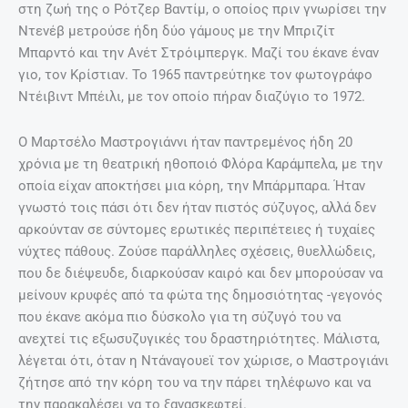
στη ζωή της ο Ρότζερ Βαντίμ, ο οποίος πριν γνωρίσει την
Ντενέβ μετρούσε ήδη δύο γάμους με την Μπριζίτ
Μπαρντό και την Ανέτ Στρόιμπεργκ. Μαζί του έκανε έναν
γιο, τον Κρίστιαν. Το 1965 παντρεύτηκε τον φωτογράφο
Ντέιβιντ Μπέιλι, με τον οποίο πήραν διαζύγιο το 1972.
Ο Μαρτσέλο Μαστρογιάννι ήταν παντρεμένος ήδη 20
χρόνια με τη θεατρική ηθοποιό Φλόρα Καράμπελα, με την
οποία είχαν αποκτήσει μια κόρη, την Μπάρμπαρα. Ήταν
γνωστό τοις πάσι ότι δεν ήταν πιστός σύζυγος, αλλά δεν
αρκούνταν σε σύντομες ερωτικές περιπέτειες ή τυχαίες
νύχτες πάθους. Ζούσε παράλληλες σχέσεις, θυελλώδεις,
που δε διέψευδε, διαρκούσαν καιρό και δεν μπορούσαν να
μείνουν κρυφές από τα φώτα της δημοσιότητας -γεγονός
που έκανε ακόμα πιο δύσκολο για τη σύζυγό του να
ανεχτεί τις εξωσυζυγικές του δραστηριότητες. Μάλιστα,
λέγεται ότι, όταν η Ντάναγουεϊ τον χώρισε, ο Μαστρογιάνι
ζήτησε από την κόρη του να την πάρει τηλέφωνο και να
την παρακαλέσει να το ξανασκεφτεί.