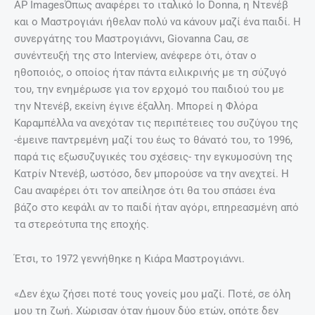
AP ImagesΌπως αναφέρει το ιταλικό Io Donna, η Ντενέβ
και ο Μαστρογιάνι ήθελαν πολύ να κάνουν μαζί ένα παιδί. Η
συνεργάτης του Μαστρογιάννι, Giovanna Cau, σε
συνέντευξή της στο Interview, ανέφερε ότι, όταν ο
ηθοποιός, ο οποίος ήταν πάντα ειλικρινής με τη σύζυγό
του, την ενημέρωσε για τον ερχομό του παιδιού του με
την Ντενέβ, εκείνη έγινε έξαλλη. Μπορεί η Φλόρα
Καραμπέλλα να ανεχόταν τις περιπέτειες του συζύγου της
-έμεινε παντρεμένη μαζί του έως το θάνατό του, το 1996,
παρά τις εξωσυζυγικές του σχέσεις- την εγκυμοσύνη της
Κατρίν Ντενέβ, ωστόσο, δεν μπορούσε να την ανεχτεί. Η
Cau αναφέρει ότι τον απείλησε ότι θα του σπάσει ένα
βάζο στο κεφάλι αν το παιδί ήταν αγόρι, επηρεασμένη από
τα στερεότυπα της εποχής.
Έτσι, το 1972 γεννήθηκε η Κιάρα Μαστρογιάννι.
«Δεν έχω ζήσει ποτέ τους γονείς μου μαζί. Ποτέ, σε όλη
μου τη ζωή. Χώρισαν όταν ήμουν δύο ετών, οπότε δεν