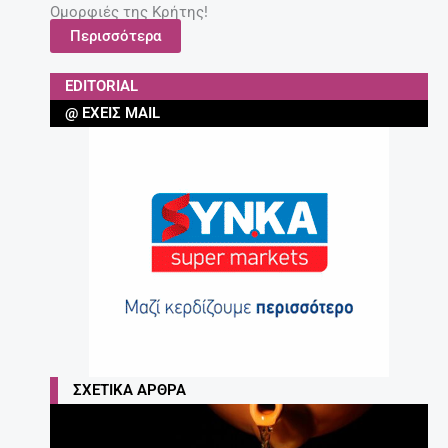
Ομορφιές της Κρήτης!
Περισσότερα
EDITORIAL
@ ΈΧΕΙΣ MAIL
ΣΧΕΤΙΚΆ ΆΡΘΡΑ