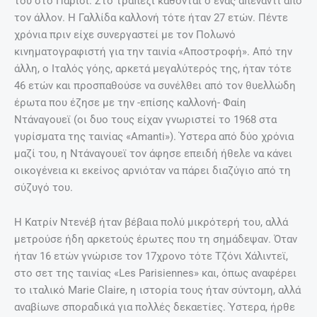
του στο Παρίσι. Στο τραπέζι κάθονται ο ένας απέναντι από
τον άλλον. Η Γαλλίδα καλλονή τότε ήταν 27 ετών. Πέντε
χρόνια πριν είχε συνεργαστεί με τον Πολωνό
κινηματογραφιστή για την ταινία «Αποστροφή». Από την
άλλη, ο Ιταλός γόης, αρκετά μεγαλύτερός της, ήταν τότε
46 ετών και προσπαθούσε να συνέλθει από τον θυελλώδη
έρωτα που έζησε με την -επίσης καλλονή- Φαίη
Ντάναγουεϊ (οι δυο τους είχαν γνωριστεί το 1968 στα
γυρίσματα της ταινίας «Amanti»). Ύστερα από δύο χρόνια
μαζί του, η Ντάναγουεϊ τον άφησε επειδή ήθελε να κάνει
οικογένεια κι εκείνος αρνιόταν να πάρει διαζύγιο από τη
σύζυγό του.
Η Κατρίν Ντενέβ ήταν βέβαια πολύ μικρότερή του, αλλά
μετρούσε ήδη αρκετούς έρωτες που τη σημάδεψαν. Όταν
ήταν 16 ετών γνώρισε τον 17χρονο τότε Τζόνι Χάλιντεϊ,
στο σετ της ταινίας «Les Parisiennes» και, όπως αναφέρει
το ιταλικό Marie Claire, η ιστορία τους ήταν σύντομη, αλλά
αναβίωνε σποραδικά για πολλές δεκαετίες. Ύστερα, ήρθε