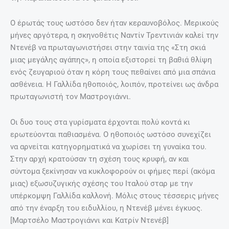
Ο έρωτάς τους ωστόσο δεν ήταν κεραυνοβόλος. Μερικούς
μήνες αργότερα, η σκηνοθέτις Ναντίν Τρεντινιάν καλεί την
Ντενέβ να πρωταγωνιστήσει στην ταινία της «Στη σκιά
μιας μεγάλης αγάπης», η οποία εξιστορεί τη βαθιά θλίψη
ενός ζευγαριού όταν η κόρη τους πεθαίνει από μια σπάνια
ασθένεια. Η Γαλλίδα ηθοποιός, λοιπόν, προτείνει ως άνδρα
πρωταγωνιστή τον Μαστρογιάννι.
Οι δυο τους στα γυρίσματα έρχονται πολύ κοντά κι
ερωτεύονται παθιασμένα. Ο ηθοποιός ωστόσο συνεχίζει
να αρνείται κατηγορηματικά να χωρίσει τη γυναίκα του.
Στην αρχή κρατούσαν τη σχέση τους κρυφή, αν και
σύντομα ξεκίνησαν να κυκλοφορούν οι φήμες περί (ακόμα
μιας) εξωσυζυγικής σχέσης του Ιταλού σταρ με την
υπέρκομψη Γαλλίδα καλλονή. Μόλις στους τέσσερις μήνες
από την έναρξη του ειδυλλίου, η Ντενέβ μένει έγκυος.
[Μαρτσέλο Μαστρογιάννι και Κατρίν Ντενέβ]