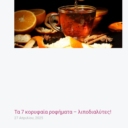
Τα 7 κορυφαία ροφήματα – λιποδιαλύτες!
27 Απριλίου, 2025