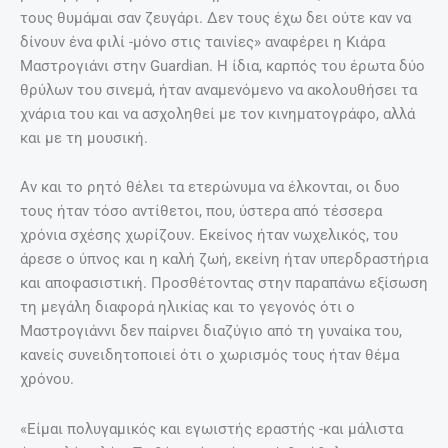
τους θυμάμαι σαν ζευγάρι. Δεν τους έχω δει ούτε καν να
δίνουν ένα φιλί -μόνο στις ταινίες» αναφέρει η Κιάρα
Μαστρογιάνι στην Guardian. Η ίδια, καρπός του έρωτα δύο
θρύλων του σινεμά, ήταν αναμενόμενο να ακολουθήσει τα
χνάρια του και να ασχοληθεί με τον κινηματογράφο, αλλά
και με τη μουσική.
Αν και το ρητό θέλει τα ετερώνυμα να έλκονται, οι δυο
τους ήταν τόσο αντίθετοι, που, ύστερα από τέσσερα
χρόνια σχέσης χωρίζουν. Εκείνος ήταν νωχελικός, του
άρεσε ο ύπνος και η καλή ζωή, εκείνη ήταν υπερδραστήρια
και αποφασιστική. Προσθέτοντας στην παραπάνω εξίσωση
τη μεγάλη διαφορά ηλικίας και το γεγονός ότι ο
Μαστρογιάννι δεν παίρνει διαζύγιο από τη γυναίκα του,
κανείς συνειδητοποιεί ότι ο χωρισμός τους ήταν θέμα
χρόνου.
«Είμαι πολυγαμικός και εγωιστής εραστής -και μάλιστα