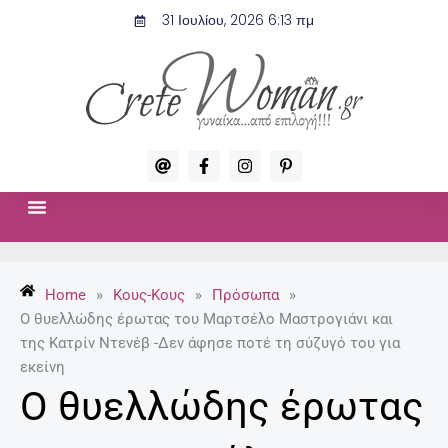
Μετάβαση
31 Ιουλίου, 2026 6:13 πμ
στο
περιεχόμενο
A
F
I
P
t
a
n
i
c
s
n
e
t
t
b
a
e
o
g
r
ΣΧΈΣΕΙΣ & ΣΕΞ
ΜΌΔΑ-ΟΜΟΡΦΙΆ
o
r
e
k
a
s
-
m
t
Home
»
Κους-Κους
»
Πρόσωπα
»
f
-
p
Ο θυελλώδης έρωτας του Μαρτσέλο Μαστρογιάνι και
της Κατρίν Ντενέβ -Δεν άφησε ποτέ τη σύζυγό του για
εκείνη
Ο θυελλώδης έρωτας