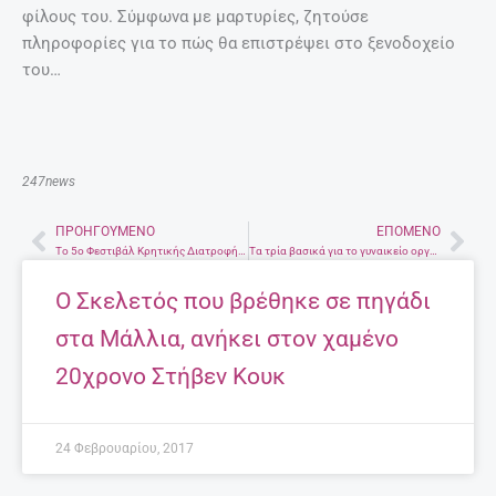
φίλους του. Σύμφωνα με μαρτυρίες, ζητούσε
πληροφορίες για το πώς θα επιστρέψει στο ξενοδοχείο
του…
247news
ΠΡΟΗΓΟΎΜΕΝΟ
ΕΠΌΜΕΝΟ
Prev
Nex
Το 5ο Φεστιβάλ Κρητικής Διατροφής στο Ηράκλειο
Τα τρία βασικά για το γυναικείο οργασμό.
Ο Σκελετός που βρέθηκε σε πηγάδι
στα Μάλλια, ανήκει στον χαμένο
20χρονο Στήβεν Κουκ
24 Φεβρουαρίου, 2017