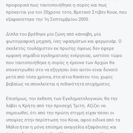
προφορικά πως ταυτοποιήθηκε η σορός και πως
πρόκειται για τον 20χρονο τότε, Βρετανό Στίβεν Κουκ, που
εξαφανίστηκε την 1η Σεπτεμβρίου 2005.
Δίπλα του βρέθηκε μία ζώνη από κάνναβη, μία
φωτογραφική μηχανή, ίνες υφασμάτων και φερμουάρ. Ο
σκελετός τουλάχιστον εκ πρώτης όψεως δεν έφερε
εμφανή σημάδια εγκληματικής ενέργειας, ωστόσο τώρα
που ταυτοποιήθηκε η σορός η έρευνα των Αρχών θα
επικεντρωθεί στο να εξηγήσει όσο αυτόν είναι δυνατό
μετά από τόσα χρόνια, στα αίτια θανάτου του, χωρίς
βεβαίως να αποκλείεται η πιθανότητα ατυχήματος.
Επισήμως, την έκθεση των Εγκληματολογικών, θα την
λάβει η Κρήτη από την προσεχή Τρίτη. Αξίζει να
σημειωθεί, ότι από την πρώτη στιγμή είχαν πέσει οι
υποψίες στην περίπτωση του Κουκ, αφού ειδικά από τα
Μάλια ήταν η μόνη επίσημη αναγγελία εξαφάνισης και