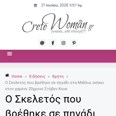
Μετάβαση
27 Ιουλίου, 2026 11:57 πμ
στο
περιεχόμενο
A
F
I
P
t
a
n
i
c
s
n
e
t
t
b
a
e
o
g
r
ΣΧΈΣΕΙΣ & ΣΕΞ
ΜΌΔΑ-ΟΜΟΡΦΙΆ
o
r
e
k
a
s
-
m
t
Home
»
Ειδήσεις
»
Κρήτη
»
f
-
p
Ο Σκελετός που βρέθηκε σε πηγάδι στα Μάλλια, ανήκει
στον χαμένο 20χρονο Στήβεν Κουκ
Ο Σκελετός που
βρέθηκε σε πηγάδι