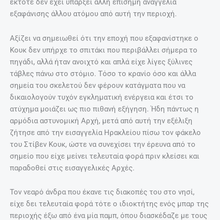
έκτοτε δεν έχει υπάρξει άλλη επίσημη αναγγελία
εξαφάνισης άλλου ατόμου από αυτή την περιοχή.
Αξίζει να σημειωθεί ότι την εποχή που εξαφανίστηκε ο
Κουκ δεν υπήρχε το σπιτάκι που περιβάλλει σήμερα το
πηγάδι, αλλά ήταν ανοιχτό και απλά είχε λίγες ξύλινες
τάβλες πάνω στο στόμιο. Τόσο το κρανίο όσο και άλλα
σημεία του σκελετού δεν φέρουν κατάγματα που να
δικαιολογούν τυχόν εγκληματική ενέργεια και έτσι το
ατύχημα μοιάζει ως πιο πιθανή εξήγηση. Ήδη πάντως η
αρμόδια αστυνομική Αρχή, μετά από αυτή την εξέλιξη
ζήτησε από την εισαγγελία Ηρακλείου πίσω τον φάκελο
του Στίβεν Κουκ, ώστε να συνεχίσει την έρευνα από το
σημείο που είχε μείνει τελευταία φορά πριν κλείσει και
παραδοθεί στις εισαγγελικές Αρχές.
Τον νεαρό άνδρα που έκανε τις διακοπές του στο νησί,
είχε δει τελευταία φορά τότε ο ιδιοκτήτης ενός μπαρ της
περιοχής έξω από ένα μία παμπ, όπου διασκέδαζε με τους