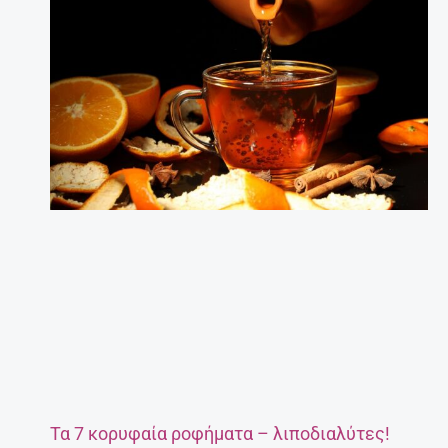
Τα 7 κορυφαία ροφήματα – λιποδιαλύτες!