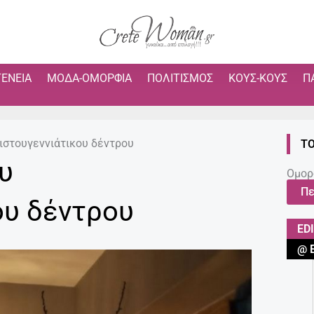
ΓΈΝΕΙΑ
ΜΌΔΑ-ΟΜΟΡΦΙΆ
ΠΟΛΙΤΙΣΜΌΣ
ΚΟΥΣ-ΚΟΥΣ
Π
ιστουγεννιάτικου δέντρου
ΤΟ
υ
Ομορ
Πε
ου δέντρου
ED
@ 