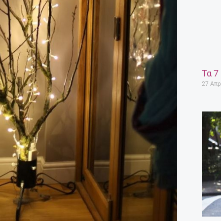
Τα 7
27 Απρ