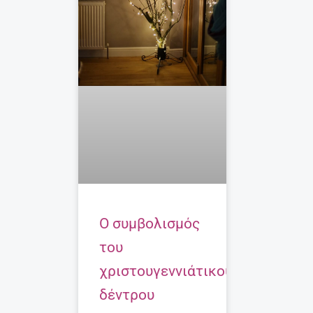
O συμβολισμός
του
χριστουγεννιάτικου
δέντρου