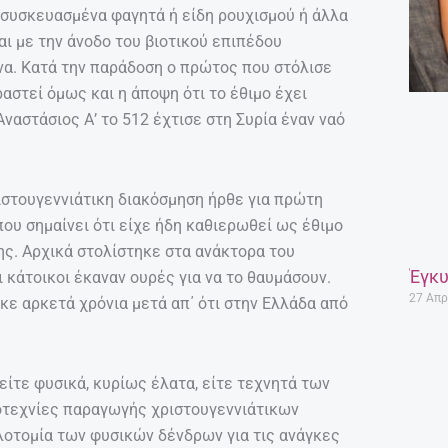
ν συσκευασμένα φαγητά ή είδη ρουχισμού ή άλλα
αι με την άνοδο του βιοτικού επιπέδου
να. Κατά την παράδοση ο πρώτος που στόλισε
αστεί όμως και η άποψη ότι το έθιμο έχει
ναστάσιος Α’ το 512 έχτισε στη Συρία έναν ναό
ιστουγεννιάτικη διακόσμηση ήρθε για πρώτη
ου σημαίνει ότι είχε ήδη καθιερωθεί ως έθιμο
ς. Αρχικά στολίστηκε στα ανάκτορα του
Έγκυ
ι κάτοικοι έκαναν ουρές για να το θαυμάσουν.
27 Απρ
κε αρκετά χρόνια μετά απ΄ ότι στην Ελλάδα από
 είτε φυσικά, κυρίως έλατα, είτε τεχνητά των
ιοτεχνίες παραγωγής χριστουγεννιάτικων
υλοτομία των φυσικών δένδρων για τις ανάγκες