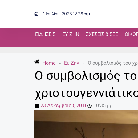
Μετάβαση
στο
1 Ιουλίου, 2026 12:25 πμ
περιεχόμενο
ΕΙΔΉΣΕΙΣ
ΕΥ ΖΗΝ
ΣΧΈΣΕΙΣ & ΣΕΞ
ΟΙΚΟ
Home
»
Ευ Ζην
»
O συμβολισμός του χρ
O συμβολισμός το
χριστουγεννιάτικ
23 Δεκεμβρίου, 2016
10:35 μμ