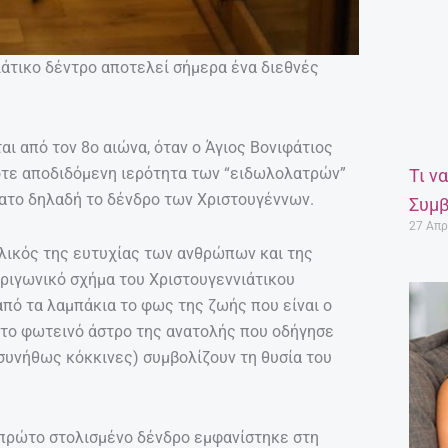
άτικο δέντρο απoτελεί σήμερα ένα διεθνές
ι από τον 8ο αιώνα, όταν ο Άγιος Βονιφάτιος
τότε αποδιδόμενη ιερότητα των “ειδωλολατρών”
Τι ν
λατο δηλαδή το δένδρο των Χριστουγέννων.
Συμβ
27 Απρ
ολικός της ευτυχίας των ανθρώπων και της
ριγωνικό σχήμα του Χριστουγεννιάτικου
από τα λαμπάκια το φως της ζωής που είναι ο
, το φωτεινό άστρο της ανατολής που οδήγησε
 συνήθως κόκκινες) συμβολίζουν τη θυσία του
 πρώτο στολισμένο δένδρο εμφανίστηκε στη