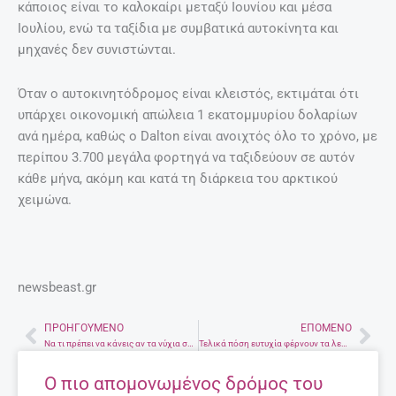
κάποιος είναι το καλοκαίρι μεταξύ Ιουνίου και μέσα
Ιουλίου, ενώ τα ταξίδια με συμβατικά αυτοκίνητα και
μηχανές δεν συνιστώνται.
Όταν ο αυτοκινητόδρομος είναι κλειστός, εκτιμάται ότι
υπάρχει οικονομική απώλεια 1 εκατομμυρίου δολαρίων
ανά ημέρα, καθώς ο Dalton είναι ανοιχτός όλο το χρόνο, με
περίπου 3.700 μεγάλα φορτηγά να ταξιδεύουν σε αυτόν
κάθε μήνα, ακόμη και κατά τη διάρκεια του αρκτικού
χειμώνα.
newsbeast.gr
ΠΡΟΗΓΟΎΜΕΝΟ
ΕΠΌΜΕΝΟ
Prev
Nex
Να τι πρέπει να κάνεις αν τα νύχια σου σπάνε διαρκώς
Τελικά πόση ευτυχία φέρνουν τα λεφτά; Έρευνα απαντά
Ο πιο απομονωμένος δρόμος του