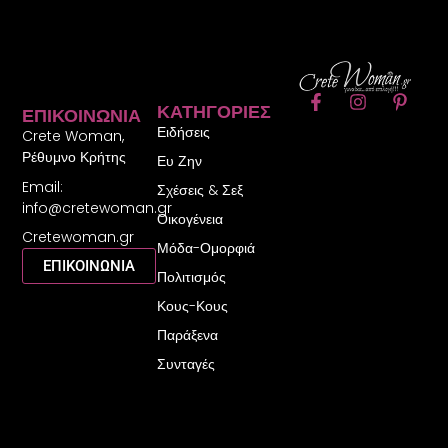
F
I
P
ΚΑΤΗΓΟΡΊΕΣ
ΕΠΙΚΟΙΝΩΝΊΑ
a
n
i
Ειδήσεις
c
s
n
Crete Woman,
e
t
t
Ρέθυμνο Κρήτης
Ευ Ζην
b
a
e
Email:
o
g
r
Σχέσεις & Σεξ
o
r
e
info@cretewoman.gr
Οικογένεια
k
a
s
Cretewoman.gr
-
m
t
Μόδα-Ομορφιά
f
-
ΕΠΙΚΟΙΝΩΝΙΑ
Πολιτισμός
p
Κους-Κους
Παράξενα
Συνταγές