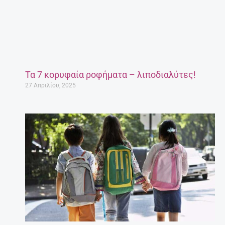
Τα 7 κορυφαία ροφήματα – λιποδιαλύτες!
27 Απριλίου, 2025