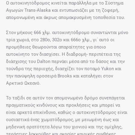
Ο αυτοκινητόδρομος κινείται παράλληλα με το Σύστημα
Αγωγών Trans-Alaska και εντυπωσιάζει με τη ζοφερή,
απομονωμένη και άκρως απομακρυσμένη τοποθεσία του.
Στον μήκους 666 χλμ. αυτοκινητόδρομο συναντώνται μόνο
τρία χωριά, στο 280ο, 302ο και 666ο χλμ., γι΄ αυτό οι
προμήθειες θεωρούνται απαραίτητες για όποιο
αυτοκίνητο τον διασχίσει. Η διαδρομή- περιπέτεια της
διάσχισης του Dalton περνάει μέσα από το δάσος και την
τούνδρα της περιοχής, διασχίζει τον ποταμό Yukon και
την πανύψηλη οροσειρά Brooks και καταλήγει στον
Αρκτικό Ωκεανό.
Το ταξίδι σε αυτόν τον απομονωμένο δρόμο συνεπάγεται
πραγματικούς κινδύνους και προκλήσεις και μπορεί να
είναι αρκετά επικίνδυνο, καθώς ο αυτοκινητόδρομος είναι
ουσιαστικά ένας χωματόδρομος, με μειωμένη έως και
μηδενική ορατότητα λόγω του χιονιού και της ομίχλης,
τεράστιες λακκούβες και ακραίες καιρικές συνθήκες.