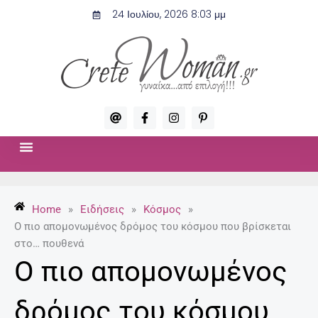
Μετάβαση
24 Ιουλίου, 2026 8:03 μμ
στο
περιεχόμενο
A
F
I
P
t
a
n
i
c
s
n
e
t
t
b
a
e
o
g
r
ΣΧΈΣΕΙΣ & ΣΕΞ
ΜΌΔΑ-ΟΜΟΡΦΙΆ
o
r
e
k
a
s
-
m
t
Home
»
Ειδήσεις
»
Κόσμος
»
f
-
p
Ο πιο απομονωμένος δρόμος του κόσμου που βρίσκεται
στο… πουθενά
Ο πιο απομονωμένος
δρόμος του κόσμου