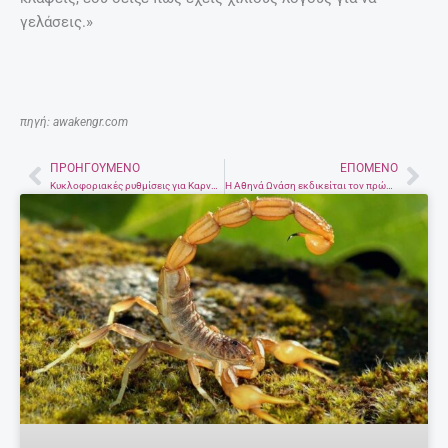
γελάσεις.»
πηγή: awakengr.com
ΠΡΟΗΓΟΎΜΕΝΟ
ΕΠΌΜΕΝΟ
Prev
Nex
Κυκλοφοριακές ρυθμίσεις για Καρναβάλια και Κούλουμα
Η Αθηνά Ωνάση εκδικείται τον πρώην σύζυγό της Αλβάρο Ντε Μιράντα Νέτο