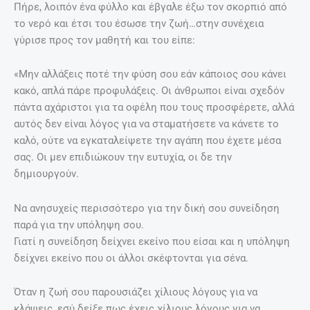
Πήρε, λοιπόν ένα φύλλο και έβγαλε έξω τον σκορπιό από
το νερό και έτσι του έσωσε την ζωή…στην συνέχεια
γύρισε προς τον μαθητή και του είπε:
«Μην αλλάξεις ποτέ την φύση σου εάν κάποιος σου κάνει
κακό, απλά πάρε προφυλάξεις. Οι άνθρωποι είναι σχεδόν
πάντα αχάριστοι για τα οφέλη που τους προσφέρετε, αλλά
αυτός δεν είναι λόγος για να σταματήσετε να κάνετε το
καλό, ούτε να εγκαταλείψετε την αγάπη που έχετε μέσα
σας. Οι μεν επιδιώκουν την ευτυχία, οι δε την
δημιουργούν.
Να ανησυχείς περισσότερο για την δική σου συνείδηση
παρά για την υπόληψη σου.
Γιατί η συνείδηση δείχνει εκείνο που είσαι και η υπόληψη
δείχνει εκείνο που οι άλλοι σκέφτονται για σένα.
Όταν η ζωή σου παρουσιάζει χίλιους λόγους για να
κλάψεις, εσύ δείξε πως έχεις χίλιους λόγους για να