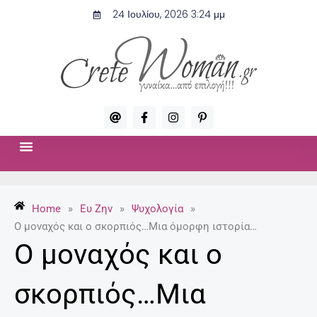
Μετάβαση
24 Ιουλίου, 2026 3:24 μμ
στο
περιεχόμενο
A
F
I
P
t
a
n
i
c
s
n
e
t
t
b
a
e
o
g
r
ΣΧΈΣΕΙΣ & ΣΕΞ
ΜΌΔΑ-ΟΜΟΡΦΙΆ
o
r
e
k
a
s
-
m
t
Home
»
Ευ Ζην
»
Ψυχολογία
»
f
-
p
Ο μοναχός και ο σκορπιός…Μια όμορφη ιστορία…
Ο μοναχός και ο
σκορπιός…Μια