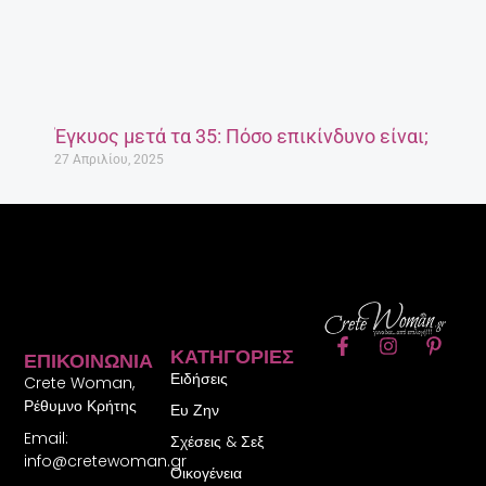
Έγκυος μετά τα 35: Πόσο επικίνδυνο είναι;
27 Απριλίου, 2025
F
I
P
ΚΑΤΗΓΟΡΊΕΣ
ΕΠΙΚΟΙΝΩΝΊΑ
a
n
i
Ειδήσεις
c
s
n
Crete Woman,
e
t
t
Ρέθυμνο Κρήτης
Ευ Ζην
b
a
e
Email:
o
g
r
Σχέσεις & Σεξ
o
r
e
info@cretewoman.gr
Οικογένεια
k
a
s