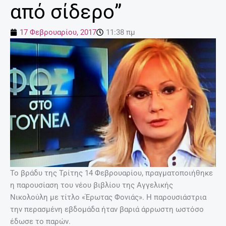
από σίδερο”
17 Φεβρουαρίου, 2017
11:38 πμ
Το βράδυ της Τρίτης 14 Φεβρουαρίου, πραγματοποιήθηκε
η παρουσίαση του νέου βιβλίου της Αγγελικής
Νικολούλη με τίτλο «Έρωτας Φονιάς». Η παρουσιάστρια
την περασμένη εβδομάδα ήταν βαριά άρρωστη ωστόσο
έδωσε το παρών.