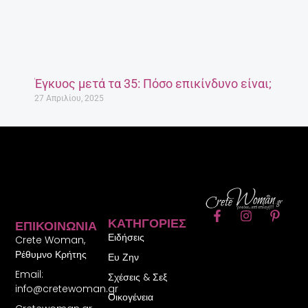
Έγκυος μετά τα 35: Πόσο επικίνδυνο είναι;
27 Απριλίου, 2025
F
I
P
ΚΑΤΗΓΟΡΊΕΣ
ΕΠΙΚΟΙΝΩΝΊΑ
a
n
i
Ειδήσεις
c
s
n
Crete Woman,
e
t
t
Ρέθυμνο Κρήτης
Ευ Ζην
b
a
e
Email:
o
g
r
Σχέσεις & Σεξ
o
r
e
info@cretewoman.gr
Οικογένεια
k
a
s