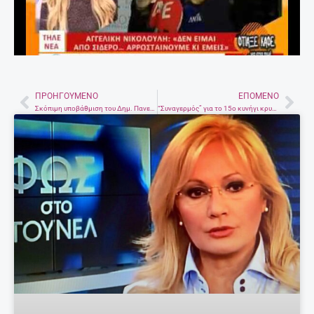
ΠΡΟΗΓΟΎΜΕΝΟ
ΕΠΌΜΕΝΟ
Prev
Nex
Σκόπιμη υποβάθμιση του Δημ. Πανεπιστημίου Θράκης με απρόβλεπτες συνέπειες, καταγγέλει η Πρυτανεία
“Συναγερμός” για το 15ο κυνήγι κρυμμένου θησαυρού στο Ηράκλειο