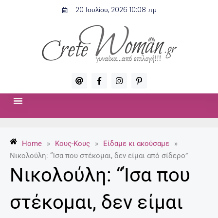
Μετάβαση
20 Ιουλίου, 2026 10:08 πμ
στο
περιεχόμενο
A
F
I
P
t
a
n
i
c
s
n
e
t
t
b
a
e
o
g
r
ΣΧΈΣΕΙΣ & ΣΕΞ
ΜΌΔΑ-ΟΜΟΡΦΙΆ
o
r
e
k
a
s
-
m
t
Home
»
Κους-Κους
»
Είδαμε κι ακούσαμε
»
f
-
p
Νικολούλη: “Ίσα που στέκομαι, δεν είμαι από σίδερο”
Νικολούλη: “Ίσα που
στέκομαι, δεν είμαι