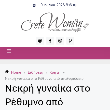
Μετάβαση
10 Ιουλίου, 2026 8:16 πμ
στο
περιεχόμενο
A
F
I
P
t
a
n
i
c
s
n
e
t
t
b
a
e
o
g
r
ΣΧΈΣΕΙΣ & ΣΕΞ
ΜΌΔΑ-ΟΜΟΡΦΙΆ
o
r
e
k
a
s
-
m
t
Home
»
Ειδήσεις
»
Κρήτη
»
f
-
p
Νεκρή γυναίκα στο Ρέθυμνο από αναθυμιάσεις.
Νεκρή γυναίκα στο
Ρέθυμνο από