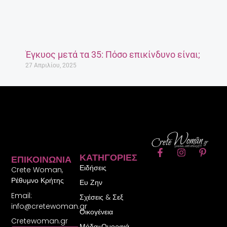
Έγκυος μετά τα 35: Πόσο επικίνδυνο είναι;
27 Απριλίου, 2025
F
I
P
ΚΑΤΗΓΟΡΊΕΣ
ΕΠΙΚΟΙΝΩΝΊΑ
a
n
i
Ειδήσεις
c
s
n
Crete Woman,
e
t
t
Ρέθυμνο Κρήτης
Ευ Ζην
b
a
e
Email:
o
g
r
Σχέσεις & Σεξ
o
r
e
info@cretewoman.gr
Οικογένεια
k
a
s
Cretewoman.gr
-
m
t
Μόδα-Ομορφιά