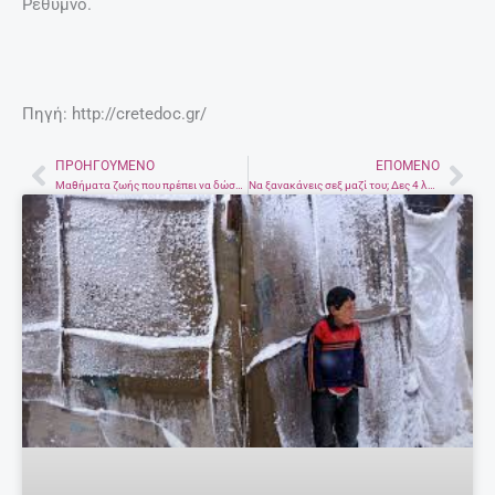
Ρέθυμνο.
Πηγή: http://cretedoc.gr/
ΠΡΟΗΓΟΎΜΕΝΟ
ΕΠΌΜΕΝΟ
Prev
Nex
Μαθήματα ζωής που πρέπει να δώσει κάθε μαμά στη κόρη της
Να ξανακάνεις σεξ μαζί του; Δες 4 λόγους που δεν πρέπει