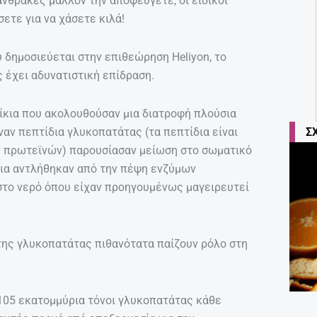
άνθρακες μάλλον την αποφεύγετε, οι ειδικοί
ετε για να χάσετε κιλά!
 δημοσιεύεται στην επιθεώρηση Heliyon, το
 έχει αδυνατιστική επίδραση.
ίκια που ακολουθούσαν μια διατροφή πλούσια
αν πεπτίδια γλυκοπατάτας (τα πεπτίδια είναι
Σ
ν πρωτεϊνών) παρουσίασαν μείωση στο σωματικό
δια αντλήθηκαν από την πέψη ενζύμων
το νερό όπου είχαν προηγουμένως μαγειρευτεί
 της γλυκοπατάτας πιθανότατα παίζουν ρόλο στη
105 εκατομμύρια τόνοι γλυκοπατάτας κάθε