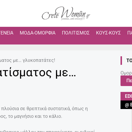
ΓΈΝΕΙΑ
ΜΌΔΑ-ΟΜΟΡΦΙΆ
ΠΟΛΙΤΙΣΜΌΣ
ΚΟΥΣ-ΚΟΥΣ
Π
ματος με… γλυκοπατάτες!
ΤΟ
ατίσματος με…
Ομορ
Πε
ED
@ 
 πλούσια σε θρεπτικά συστατικά, όπως η
ρος, το μαγνήσιο και το κάλιο.