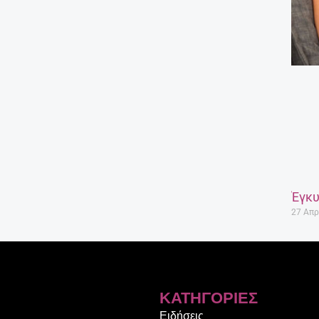
Έγκυ
27 Απρ
ΚΑΤΗΓΟΡΊΕΣ
Ειδήσεις