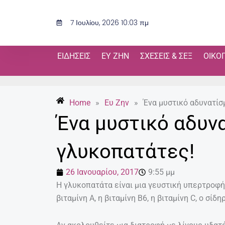
Μετάβαση
στο
7 Ιουλίου, 2026 10:03 πμ
περιεχόμενο
ΕΙΔΉΣΕΙΣ
ΕΥ ΖΗΝ
ΣΧΈΣΕΙΣ & ΣΕΞ
ΟΙΚΟ
Home
»
Ευ Ζην
»
Ένα μυστικό αδυνατίσ
Ένα μυστικό αδυν
γλυκοπατάτες!
26 Ιανουαρίου, 2017
9:55 μμ
Η γλυκοπατάτα είναι μια γευστική υπερτροφή
βιταμίνη Α, η βιταμίνη Β6, η βιταμίνη C, ο σίδη