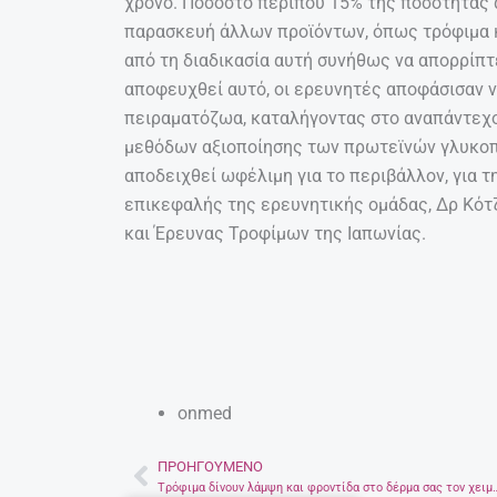
χρόνο. Ποσοστό περίπου 15% της ποσότητας 
παρασκευή άλλων προϊόντων, όπως τρόφιμα κ
από τη διαδικασία αυτή συνήθως να απορρίπτ
αποφευχθεί αυτό, οι ερευνητές αποφάσισαν ν
πειραματόζωα, καταλήγοντας στο αναπάντεχ
μεθόδων αξιοποίησης των πρωτεϊνών γλυκοπ
αποδειχθεί ωφέλιμη για το περιβάλλον, για τη
επικεφαλής της ερευνητικής ομάδας, Δρ Κότζ
και Έρευνας Τροφίμων της Ιαπωνίας.
onmed
ΠΡΟΗΓΟΎΜΕΝΟ
Prev
Tρόφιμα δίνουν λάμψη και φροντίδα