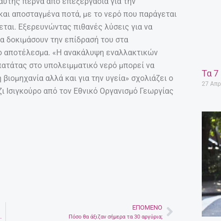
αυτής περνά από επεξεργασία για την
αι αποσταγμένα ποτά, με το νερό που παράγεται
εται. Εξερευνώντας πιθανές λύσεις για να
α δοκιμάσουν την επίδρασή του στα
ο αποτέλεσμα. «Η ανακάλυψη εναλλακτικών
ατάτας στο υπολειμματικό νερό μπορεί να
Τα 7
 βιομηχανία αλλά και για την υγεία» σχολιάζει ο
27 Απρ
ι Ισιγκούρο από τον Εθνικό Οργανισμό Γεωργίας
ΕΠΌΜΕΝΟ
Next
 στο δέρμα σας τον χειμώνα
Πόσο θα άξιζαν σήμερα τα 30 αργύρια;