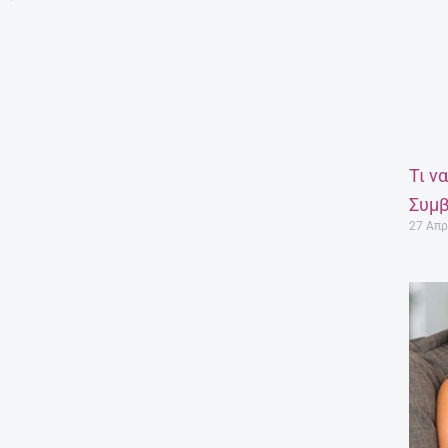
Τι ν
Συμβ
27 Απρ