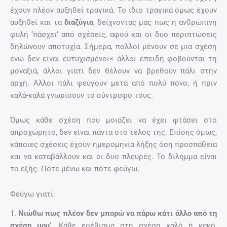
έχουν πλέον αυξηθεί τραγικά. Το ίδιο τραγικά όμως έχουν
αυξηθεί και τα
διαζύγια
, δείχνοντας μας πως η ανθρώπινη
φυλή ‘πάσχει’ από σχέσεις, αφού και οι δυο περιπτώσεις
δηλώνουν αποτυχία. Σήμερα, πολλοί μένουν σε μια σχέση
ενώ δεν είναι ευτυχισμένοι× άλλοι επειδή φοβούνται τη
μοναξιά, άλλοι γιατί δεν θέλουν να βρεθούν πάλι στην
αρχή. Άλλοι πάλι φεύγουν μετά από πολύ πόνο, ή πριν
καλά-καλά γνωρίσουν το σύντροφό τους.
Όμως κάθε σχέση που μοιάζει να έχει φτάσει στο
απροχώρητο, δεν είναι πάντα στο τέλος της. Επίσης όμως,
κάποιες σχέσεις έχουν ημερομηνία λήξης όση προσπάθεια
και να καταβάλλουν και οι δυο πλευρές. Το δίλημμα είναι
το εξής: Πότε μένω και πότε φεύγω;
Φεύγω γιατί:
1.
Νιώθω πως πλέον δεν μπορώ να πάρω κάτι άλλο από τη
σχέση μου
’. Κάθε ερέθισμα στη σχέση καλό ή κακό,