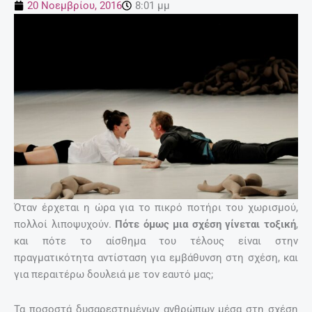
20 Νοεμβρίου, 2016
8:01 μμ
Όταν έρχεται η ώρα για το πικρό ποτήρι του χωρισμού,
πολλοί λιποψυχούν.
Πότε όμως μια σχέση γίνεται τοξική
,
και πότε το αίσθημα του τέλους είναι στην
πραγματικότητα αντίσταση για εμβάθυνση στη σχέση, και
για περαιτέρω δουλειά με τον εαυτό μας;
Τα ποσοστά δυσαρεστημένων ανθρώπων μέσα στη σχέση