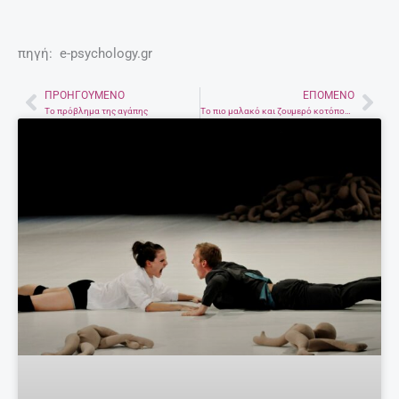
πηγή: e-psychology.gr
ΠΡΟΗΓΟΎΜΕΝΟ
ΕΠΌΜΕΝΟ
Prev
Nex
Το πρόβλημα της αγάπης
Το πιο μαλακό και ζουμερό κοτόπουλο!