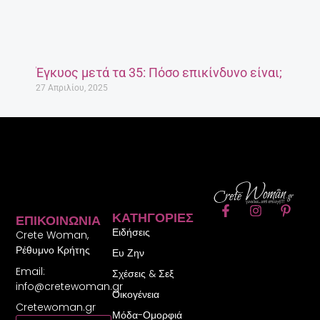
Έγκυος μετά τα 35: Πόσο επικίνδυνο είναι;
27 Απριλίου, 2025
F
I
P
ΚΑΤΗΓΟΡΊΕΣ
ΕΠΙΚΟΙΝΩΝΊΑ
a
n
i
Ειδήσεις
c
s
n
Crete Woman,
e
t
t
Ρέθυμνο Κρήτης
Ευ Ζην
b
a
e
Email:
o
g
r
Σχέσεις & Σεξ
o
r
e
info@cretewoman.gr
Οικογένεια
k
a
s
Cretewoman.gr
-
m
t
Μόδα-Ομορφιά