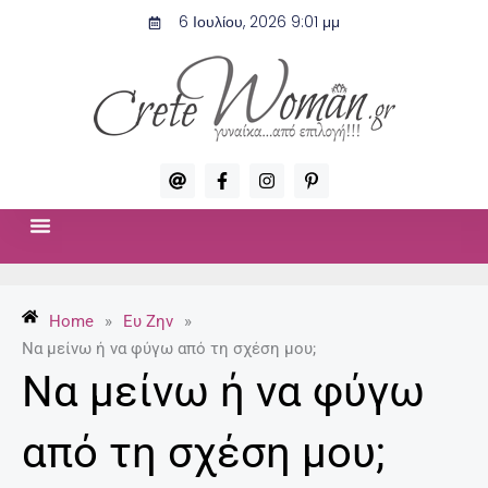
Μετάβαση
6 Ιουλίου, 2026 9:01 μμ
στο
περιεχόμενο
A
F
I
P
t
a
n
i
c
s
n
e
t
t
b
a
e
o
g
r
ΣΧΈΣΕΙΣ & ΣΕΞ
ΜΌΔΑ-ΟΜΟΡΦΙΆ
o
r
e
k
a
s
-
m
t
Home
»
Ευ Ζην
»
f
-
p
Να μείνω ή να φύγω από τη σχέση μου;
Να μείνω ή να φύγω
από τη σχέση μου;