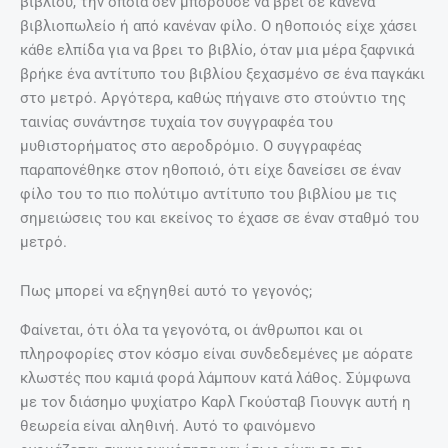
βιβλίου, την οποία δεν μπορούσε να βρει σε κανένα
βιβλιοπωλείο ή από κανέναν φίλο. Ο ηθοποιός είχε χάσει
κάθε ελπίδα για να βρει το βιβλίο, όταν μια μέρα ξαφνικά
βρήκε ένα αντίτυπο του βιβλίου ξεχασμένο σε ένα παγκάκι
στο μετρό. Αργότερα, καθώς πήγαινε στο στούντιο της
ταινίας συνάντησε τυχαία τον συγγραφέα του
μυθιστορήματος στο αεροδρόμιο. Ο συγγραφέας
παραπονέθηκε στον ηθοποιό, ότι είχε δανείσει σε έναν
φίλο του το πιο πολύτιμο αντίτυπο του βιβλίου με τις
σημειώσεις του και εκείνος το έχασε σε έναν σταθμό του
μετρό.
Πως μπορεί να εξηγηθεί αυτό το γεγονός;
Φαίνεται, ότι όλα τα γεγονότα, οι άνθρωποι και οι
πληροφορίες στον κόσμο είναι συνδεδεμένες με αόρατε
κλωστές που καμιά φορά λάμπουν κατά λάθος. Σύμφωνα
με τον διάσημο ψυχίατρο Καρλ Γκούσταβ Γιουνγκ αυτή η
θεωρεία είναι αληθινή. Αυτό το φαινόμενο