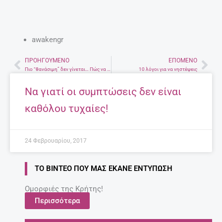
awakengr
ΠΡΟΗΓΟΎΜΕΝΟ
ΕΠΌΜΕΝΟ
Prev
Nex
Πιο “θανάσιμη” δεν γίνεται… Πώς να αντιμετωπίσετε την πεθερά!
10 λόγοι για να νηστέψεις
Να γιατί οι συμπτώσεις δεν είναι
καθόλου τυχαίες!
24 Φεβρουαρίου, 2017
ΤΟ ΒΊΝΤΕΟ ΠΟΥ ΜΑΣ ΈΚΑΝΕ ΕΝΤΎΠΩΣΗ
Ομορφιές της Κρήτης!
Περισσότερα