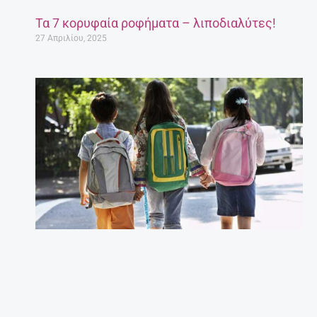
Τα 7 κορυφαία ροφήματα – λιποδιαλύτες!
27 Απριλίου, 2025