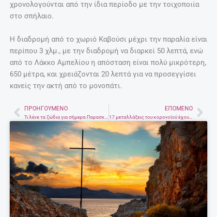
χρονολογούνται από την ίδια περίοδο με την τοιχοποιία
στο σπήλαιο.
Η διαδρομή από το χωριό Καβούσι μέχρι την παραλία είναι
περίπου 3 χλμ., με την διαδρομή να διαρκεί 50 λεπτά, ενώ
από το Λάκκο Αμπελίου η απόσταση είναι πολύ μικρότερη,
650 μέτρα, και χρειάζονται 20 λεπτά για να προσεγγίσει
κανείς την ακτή από το μονοπάτι.
ΠΡΟΗΓΟΎΜΕΝΟ
ΕΠΌΜΕΝΟ
Prev
Nex
Τι λένε τα ζώδια για σήμερα Παρασκευή 18 Δεκεμβρίου
17 μεταλλάξεις του κορονοϊού έχουν εντοπίσει επιστήμονες