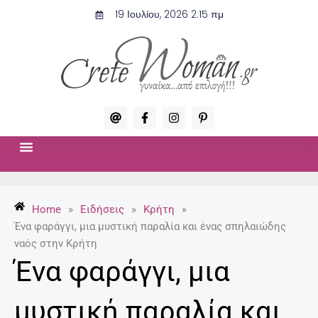
Μετάβαση
19 Ιουλίου, 2026 2:15 πμ
στο
περιεχόμενο
A
F
I
P
t
a
n
i
c
s
n
e
t
t
b
a
e
o
g
r
ΣΧΈΣΕΙΣ & ΣΕΞ
ΜΌΔΑ-ΟΜΟΡΦΙΆ
o
r
e
k
a
s
-
m
t
Home
»
Ειδήσεις
»
Κρήτη
»
f
-
p
Ένα φαράγγι, μια μυστική παραλία και ένας σπηλαιώδης
ναός στην Κρήτη
Ένα φαράγγι, μια
μυστική παραλία και