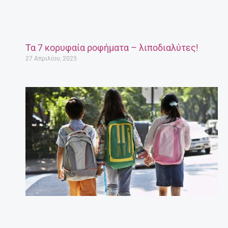
Τα 7 κορυφαία ροφήματα – λιποδιαλύτες!
27 Απριλίου, 2025