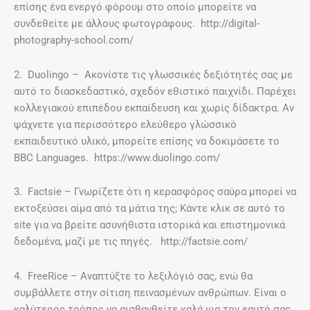
επίσης ένα ενεργό φόρουμ στο οποίο μπορείτε να
συνδεθείτε με άλλους φωτογράφους. http://digital-
photography-school.com/
2. Duolingo – Ακονίστε τις γλωσσικές δεξιότητές σας με
αυτό το διασκεδαστικό, σχεδόν εθιστικό παιχνίδι. Παρέχει
κολλεγιακού επιπέδου εκπαίδευση και χωρίς δίδακτρα. Αν
ψάχνετε για περισσότερο ελεύθερο γλώσσικό
εκπαιδευτικό υλικό, μπορείτε επίσης να δοκιμάσετε το
BBC Languages. https://www.duolingo.com/
3. Factsie – Γνωρίζετε ότι η κερασφόρος σαύρα μπορεί να
εκτοξεύσει αίμα από τα μάτια της; Κάντε κλικ σε αυτό το
site για να βρείτε ασυνήθιστα ιστορικά και επιστημονικά
δεδομένα, μαζί με τις πηγές. http://factsie.com/
4. FreeRice – Αναπτύξτε το λεξιλόγιό σας, ενώ θα
συμβάλλετε στην σίτιση πεινασμένων ανθρώπων. Είναι ο
καλύτερος τρόπος να αισθανθείτε καλά για τον εαυτό σας