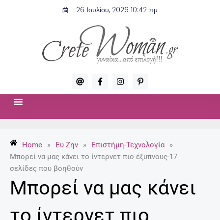
Μετάβαση
26 Ιουλίου, 2026 10:42 πμ
στο
περιεχόμενο
A
F
I
P
t
a
n
i
c
s
n
e
t
t
b
a
e
o
g
r
ΣΧΈΣΕΙΣ & ΣΕΞ
ΜΌΔΑ-ΟΜΟΡΦΙΆ
o
r
e
k
a
s
-
m
t
Home
»
Ευ Ζην
»
Επιστήμη-Τεχνολογία
»
f
-
p
Μπορεί να μας κάνει το ίντερνετ πιο έξυπνους-17
σελίδες που βοηθούν
Μπορεί να μας κάνει
το ίντερνετ πιο