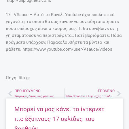
http://unplugthetv.com/
17. VSauce – Αυτό το Κανάλι Youtube έχει εκπληκτικά
γεγονότα, τα οποία θα σας κάνουν να συνειδητοποιήσετε
πόσο υπέροχος είναι ο κόσμος μας. Τι θα συνέβαινε αν η
γη σταματούσε να περιστρέφεται; Γιατί βαριόμαστε; Πόσα
πράγματα υπάρχουν; Παρακολουθήστε τα βίντεο και
μάθετε. https://www.youtube.com/user/Vsauce/videos
Πηγή: lifo.gr
ΠΡΟΗΓΟΎΜΕΝΟ
ΕΠΌΜΕΝΟ
Prev
Nex
Υπέροχες, δυναμικές γυναίκες
Detox Smoothie = Σύμμαχος στο αδυνάτισμα
Μπορεί να μας κάνει το ίντερνετ
πιο έξυπνους-17 σελίδες που
βοηθούν