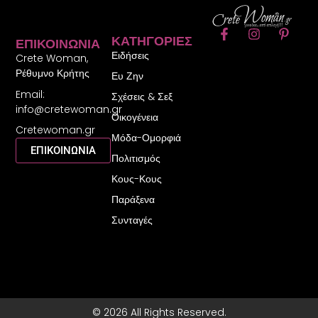
F
I
P
ΚΑΤΗΓΟΡΊΕΣ
ΕΠΙΚΟΙΝΩΝΊΑ
a
n
i
Ειδήσεις
c
s
n
Crete Woman,
e
t
t
Ρέθυμνο Κρήτης
Ευ Ζην
b
a
e
Email:
o
g
r
Σχέσεις & Σεξ
o
r
e
info@cretewoman.gr
Οικογένεια
k
a
s
Cretewoman.gr
-
m
t
Μόδα-Ομορφιά
f
-
ΕΠΙΚΟΙΝΩΝΙΑ
Πολιτισμός
p
Κους-Κους
Παράξενα
Συνταγές
© 2026 All Rights Reserved.