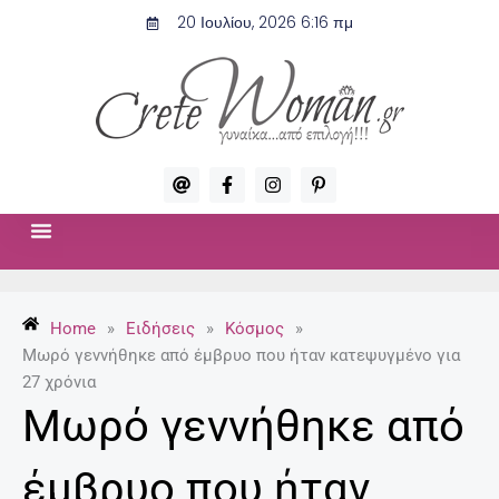
Μετάβαση
20 Ιουλίου, 2026 6:16 πμ
στο
περιεχόμενο
A
F
I
P
t
a
n
i
c
s
n
e
t
t
b
a
e
o
g
r
ΣΧΈΣΕΙΣ & ΣΕΞ
ΜΌΔΑ-ΟΜΟΡΦΙΆ
o
r
e
k
a
s
-
m
t
Home
»
Ειδήσεις
»
Κόσμος
»
f
-
p
Μωρό γεννήθηκε από έμβρυο που ήταν κατεψυγμένο για
27 χρόνια
Μωρό γεννήθηκε από
έμβρυο που ήταν