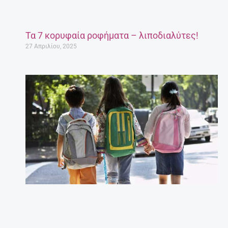
Τα 7 κορυφαία ροφήματα – λιποδιαλύτες!
27 Απριλίου, 2025