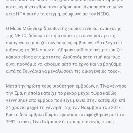
κατεψυγμένα ανθρώπινα έμβρυα που είναι αποθηκευμένα
στις ΗΠΑ αυτήν τη στιγμή, σύμφωνα με τον NEDC.
Ο Mαρκ Μέλιγκερ διευθυντής μάρκετινγκ και ανάπτυξης
της NEDC, δήλωσε ότι η στειρότητα είναι κοινή στις
οικογένειες που ζητούν δωρεές εμβρύων. «Θα έλεγα ότι
πιθανώς το 95% όσων αιτήθηκαν υιοθεσία αντιμετώπιζε
κάποιο είδος στειρότητας. Αισθανόμαστε τιμή και πως
είναι προνόμιο να κάνουμε αυτό το έργο και να βοηθάμε
αυτά τα ζευγάρια να μεγαλώσουν τις οικογένειές τους».
Μετά την πρώτη τους υιοθέτηση εμβρύων, η Τίνα γέννησε
την Έμα, η οποία κατείχε το ρεκόρ μέχρι τώρα καθώς
γεννήθηκε από έμβρυο που είχε μείνει στην κατάψυξη επί
24 χρόνια μέχρι τη γέννησή της τον Νοέμβριο του 2017.
Και τα δύο έμβρυα δωρίστηκαν και καταψύχθηκαν μαζί το
1992, όταν η Τίνα Γκίμπσον ήταν περίπου ενός έτους.